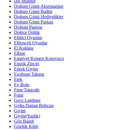
Diş Magnet
Doğum Günü Aksesuarları
Doğum Günü Badisi
Doğum Günü Hediyelikler
Doğum Günü Pastası
Doğum Panosu
Doktor Önlük
Eğitici Oyunlar
Eğlenceli Oyunlar
El Kuklası
Elbise
Emniyet Kemeri Koruyucu
Emzik Zinciri
Erkek Giyim
Eşofman Takımı
Etek
Ev Botu
Fırın Tutacağı
Fular
Gece Lambası
Gelin-Damat Bohçası
Giyim
Giyim(Yazlık)
Göz Bandı
Gözlük Kılıfı