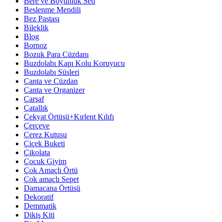
Bere ve Boyunluk Seti
Beslenme Mendili
Bez Pastası
Bileklik
Blog
Bornoz
Bozuk Para Cüzdanı
Buzdolabı Kapı Kolu Koruyucu
Buzdolabı Süsleri
Çanta ve Cüzdan
Çanta ve Organizer
Çarşaf
Çatallık
Çekyat Örtüsü+Kırlent Kılıfı
Çerçeve
Çerez Kutusu
Çiçek Buketi
Çikolata
Çocuk Giyim
Çok Amaçlı Örtü
Çok amaçlı Sepet
Damacana Örtüsü
Dekoratif
Demmatik
Dikiş Kiti