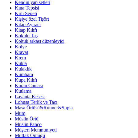
Kendin yap setleri
Kına Tepsisi
Kirli Sepeti
Kişiye özel Tişört
Kitap Ayıracı
Kitap Kılıfı
Kokulu Taş
Koltuk arkası düzenleyici
Kolye
Kravat
Krem
Kukla
Kulaklık
Kumbara
Kupa Kılıfı
Kuran Çantası
Kutlama
Lavanta Kesesi
Lohusa Terlik ve Tacı
Masa Örtüsü&Runner&Supla
Mum
Müslin Örtü
Müslin Panço
Müşteri Memnuniyeti
Mutfak Önlüğü