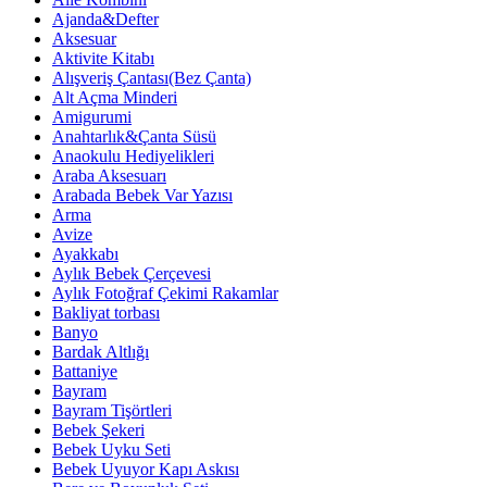
Ajanda&Defter
Aksesuar
Aktivite Kitabı
Alışveriş Çantası(Bez Çanta)
Alt Açma Minderi
Amigurumi
Anahtarlık&Çanta Süsü
Anaokulu Hediyelikleri
Araba Aksesuarı
Arabada Bebek Var Yazısı
Arma
Avize
Ayakkabı
Aylık Bebek Çerçevesi
Aylık Fotoğraf Çekimi Rakamlar
Bakliyat torbası
Banyo
Bardak Altlığı
Battaniye
Bayram
Bayram Tişörtleri
Bebek Şekeri
Bebek Uyku Seti
Bebek Uyuyor Kapı Askısı