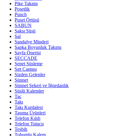
Pike Takımı
Poşetlik
Punch
Puset Örtüsü
SABUN
Saksı Süsü
Şal
Sandalye Minderi
Şapka Boyunluk Takımı
Sayfa Önerisi
SECCADE
Sepet Süsleme
Sırt Çantası
Sizden Gelenler
Sünnet
Sünnet Şekeri ve İğnedanlık
Süslü Kalemler
Taç
Takı
Takı Kurdalesi
Taşıma Ürünleri
Telefon Kılıfı
Telefon Tutucu
Tesbih
Tohumlu Kalem