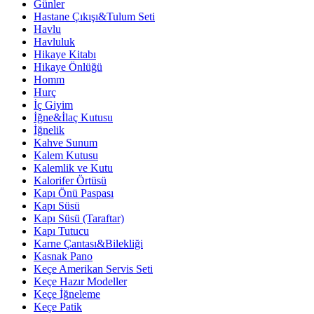
Günler
Hastane Çıkışı&Tulum Seti
Havlu
Havluluk
Hikaye Kitabı
Hikaye Önlüğü
Homm
Hurç
İç Giyim
İğne&İlaç Kutusu
İğnelik
Kahve Sunum
Kalem Kutusu
Kalemlik ve Kutu
Kalorifer Örtüsü
Kapı Önü Paspası
Kapı Süsü
Kapı Süsü (Taraftar)
Kapı Tutucu
Karne Çantası&Bilekliği
Kasnak Pano
Keçe Amerikan Servis Seti
Keçe Hazır Modeller
Keçe İğneleme
Keçe Patik