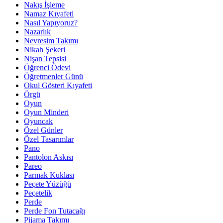
Nakış İşleme
Namaz Kıyafeti
Nasıl Yapıyoruz?
Nazarlık
Nevresim Takımı
Nikah Şekeri
Nişan Tepsisi
Öğrenci Ödevi
Öğretmenler Günü
Okul Gösteri Kıyafeti
Örgü
Oyun
Oyun Minderi
Oyuncak
Özel Günler
Özel Tasarımlar
Pano
Pantolon Askısı
Pareo
Parmak Kuklası
Peçete Yüzüğü
Peçetelik
Perde
Perde Fon Tutacağı
Pijama Takımı