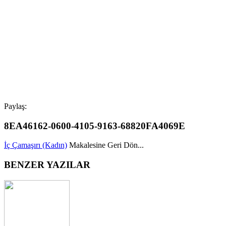
Paylaş:
8EA46162-0600-4105-9163-68820FA4069E
İç Çamaşırı (Kadın)
Makalesine Geri Dön...
BENZER YAZILAR