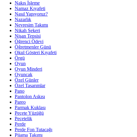
Nakış İşleme
Namaz Kıyafeti
Nasıl Yapıyoruz?
Nazarlık
Nevresim Takımı
Nikah Şekeri
Nişan Tepsisi
Öğrenci Ödevi
Öğretmenler Günü
Okul Gösteri Kıyafeti
Örgü
Oyun
Oyun Minderi
Oyuncak
Özel Günler
Özel Tasarımlar
Pano
Pantolon Askısı
Pareo
Parmak Kuklası
Peçete Yüzüğü
Peçetelik
Perde
Perde Fon Tutacağı
Pijama Takımı