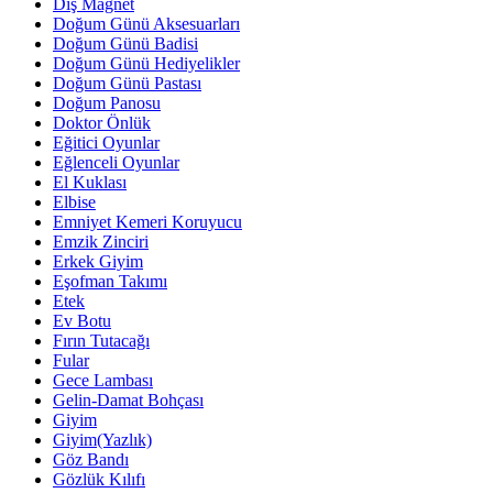
Diş Magnet
Doğum Günü Aksesuarları
Doğum Günü Badisi
Doğum Günü Hediyelikler
Doğum Günü Pastası
Doğum Panosu
Doktor Önlük
Eğitici Oyunlar
Eğlenceli Oyunlar
El Kuklası
Elbise
Emniyet Kemeri Koruyucu
Emzik Zinciri
Erkek Giyim
Eşofman Takımı
Etek
Ev Botu
Fırın Tutacağı
Fular
Gece Lambası
Gelin-Damat Bohçası
Giyim
Giyim(Yazlık)
Göz Bandı
Gözlük Kılıfı