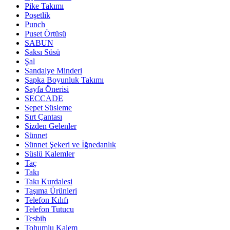
Pike Takımı
Poşetlik
Punch
Puset Örtüsü
SABUN
Saksı Süsü
Şal
Sandalye Minderi
Şapka Boyunluk Takımı
Sayfa Önerisi
SECCADE
Sepet Süsleme
Sırt Çantası
Sizden Gelenler
Sünnet
Sünnet Şekeri ve İğnedanlık
Süslü Kalemler
Taç
Takı
Takı Kurdalesi
Taşıma Ürünleri
Telefon Kılıfı
Telefon Tutucu
Tesbih
Tohumlu Kalem