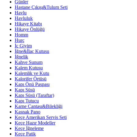
Günler
Hastane Çıkışı&Tulum Seti
Havlu
Havluluk
Hikaye Kitabı
Hikaye Önlüğü
Homm
Hurç
İç Giyim
İğne&İlaç Kutusu
İğnelik
Kahve Sunum
Kalem Kutusu
Kalemlik ve Kutu
Kalorifer Örtüsü
Kapı Önü Paspası
Kapı Süsü
Kapı Süsü (Taraftar)
Kapı Tutucu
Karne Çantası&Bilekliği
Kasnak Pano
Keçe Amerikan Servis Seti
Keçe Hazır Modeller
Keçe İğneleme
Keçe Patik