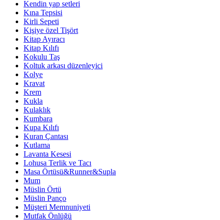
Kendin yap setleri
Kına Tepsisi
Kirli Sepeti
Kişiye özel Tişört
Kitap Ayıracı
Kitap Kılıfı
Kokulu Taş
Koltuk arkası düzenleyici
Kolye
Kravat
Krem
Kukla
Kulaklık
Kumbara
Kupa Kılıfı
Kuran Çantası
Kutlama
Lavanta Kesesi
Lohusa Terlik ve Tacı
Masa Örtüsü&Runner&Supla
Mum
Müslin Örtü
Müslin Panço
Müşteri Memnuniyeti
Mutfak Önlüğü