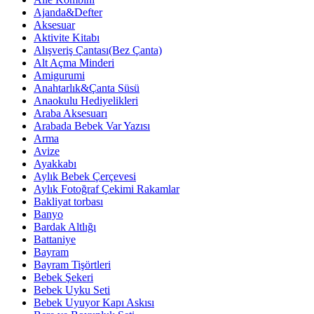
Ajanda&Defter
Aksesuar
Aktivite Kitabı
Alışveriş Çantası(Bez Çanta)
Alt Açma Minderi
Amigurumi
Anahtarlık&Çanta Süsü
Anaokulu Hediyelikleri
Araba Aksesuarı
Arabada Bebek Var Yazısı
Arma
Avize
Ayakkabı
Aylık Bebek Çerçevesi
Aylık Fotoğraf Çekimi Rakamlar
Bakliyat torbası
Banyo
Bardak Altlığı
Battaniye
Bayram
Bayram Tişörtleri
Bebek Şekeri
Bebek Uyku Seti
Bebek Uyuyor Kapı Askısı