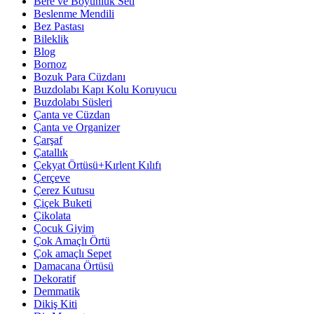
Bere ve Boyunluk Seti
Beslenme Mendili
Bez Pastası
Bileklik
Blog
Bornoz
Bozuk Para Cüzdanı
Buzdolabı Kapı Kolu Koruyucu
Buzdolabı Süsleri
Çanta ve Cüzdan
Çanta ve Organizer
Çarşaf
Çatallık
Çekyat Örtüsü+Kırlent Kılıfı
Çerçeve
Çerez Kutusu
Çiçek Buketi
Çikolata
Çocuk Giyim
Çok Amaçlı Örtü
Çok amaçlı Sepet
Damacana Örtüsü
Dekoratif
Demmatik
Dikiş Kiti