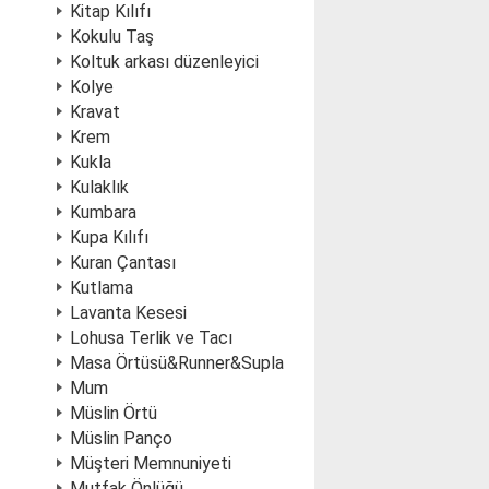
Kitap Kılıfı
Kokulu Taş
Koltuk arkası düzenleyici
Kolye
Kravat
Krem
Kukla
Kulaklık
Kumbara
Kupa Kılıfı
Kuran Çantası
Kutlama
Lavanta Kesesi
Lohusa Terlik ve Tacı
Masa Örtüsü&Runner&Supla
Mum
Müslin Örtü
Müslin Panço
Müşteri Memnuniyeti
Mutfak Önlüğü