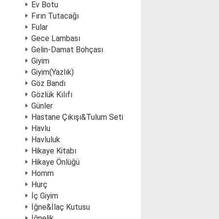
Ev Botu
Fırın Tutacağı
Fular
Gece Lambası
Gelin-Damat Bohçası
Giyim
Giyim(Yazlık)
Göz Bandı
Gözlük Kılıfı
Günler
Hastane Çıkışı&Tulum Seti
Havlu
Havluluk
Hikaye Kitabı
Hikaye Önlüğü
Homm
Hurç
İç Giyim
İğne&İlaç Kutusu
İğnelik