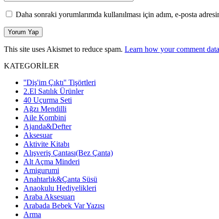
Daha sonraki yorumlarımda kullanılması için adım, e-posta adresim
This site uses Akismet to reduce spam.
Learn how your comment data 
KATEGORİLER
''Diş'im Çıktı'' Tişörtleri
2.El Satılık Ürünler
40 Uçurma Seti
Ağzı Mendilli
Aile Kombini
Ajanda&Defter
Aksesuar
Aktivite Kitabı
Alışveriş Çantası(Bez Çanta)
Alt Açma Minderi
Amigurumi
Anahtarlık&Çanta Süsü
Anaokulu Hediyelikleri
Araba Aksesuarı
Arabada Bebek Var Yazısı
Arma