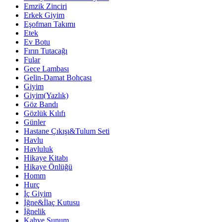
Emzik Zinciri
Erkek Giyim
Eşofman Takımı
Etek
Ev Botu
Fırın Tutacağı
Fular
Gece Lambası
Gelin-Damat Bohçası
Giyim
Giyim(Yazlık)
Göz Bandı
Gözlük Kılıfı
Günler
Hastane Çıkışı&Tulum Seti
Havlu
Havluluk
Hikaye Kitabı
Hikaye Önlüğü
Homm
Hurç
İç Giyim
İğne&İlaç Kutusu
İğnelik
Kahve Sunum