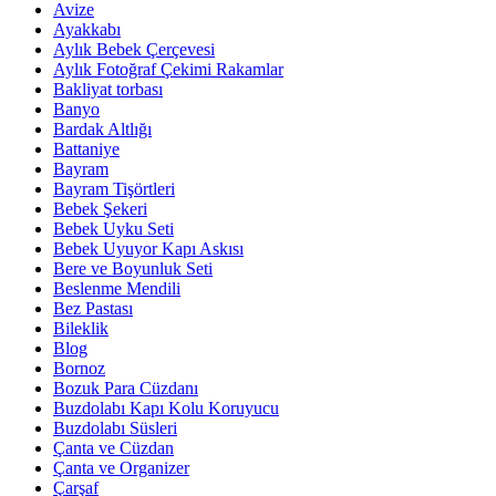
Avize
Ayakkabı
Aylık Bebek Çerçevesi
Aylık Fotoğraf Çekimi Rakamlar
Bakliyat torbası
Banyo
Bardak Altlığı
Battaniye
Bayram
Bayram Tişörtleri
Bebek Şekeri
Bebek Uyku Seti
Bebek Uyuyor Kapı Askısı
Bere ve Boyunluk Seti
Beslenme Mendili
Bez Pastası
Bileklik
Blog
Bornoz
Bozuk Para Cüzdanı
Buzdolabı Kapı Kolu Koruyucu
Buzdolabı Süsleri
Çanta ve Cüzdan
Çanta ve Organizer
Çarşaf