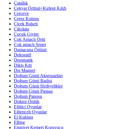
Çatallık
Çekyat Örtüsü+Kırlent Kılıfı
Çerçeve
Çerez Kutusu
Çiçek Buketi
Çikolata
Çocuk Giyim
Çok Amaçlı Örtü
Çok amaçlı Sepet
Damacana Örtüsü
Dekoratif
Demmatik
Dikiş Kiti
Diş Magnet
Doğum Günü Aksesuarları
Doğum Günü Badisi
Doğum Günü Hediyelikler
Doğum Günü Pastası
Doğum Panosu
Doktor Önlük
Eğitici Oyunlar
Eğlenceli Oyunlar
El Kuklası
Elbise
Emniyet Kemeri Koruyucu