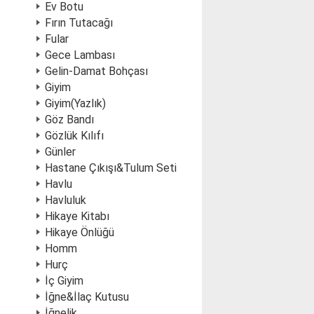
Ev Botu
Fırın Tutacağı
Fular
Gece Lambası
Gelin-Damat Bohçası
Giyim
Giyim(Yazlık)
Göz Bandı
Gözlük Kılıfı
Günler
Hastane Çıkışı&Tulum Seti
Havlu
Havluluk
Hikaye Kitabı
Hikaye Önlüğü
Homm
Hurç
İç Giyim
İğne&İlaç Kutusu
İğnelik