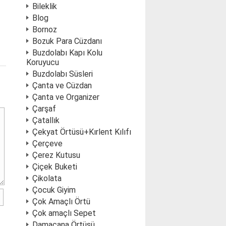
Bileklik
Blog
Bornoz
Bozuk Para Cüzdanı
Buzdolabı Kapı Kolu
Koruyucu
Buzdolabı Süsleri
Çanta ve Cüzdan
Çanta ve Organizer
Çarşaf
Çatallık
Çekyat Örtüsü+Kırlent Kılıfı
Çerçeve
Çerez Kutusu
Çiçek Buketi
Çikolata
Çocuk Giyim
Çok Amaçlı Örtü
Çok amaçlı Sepet
Damacana Örtüsü