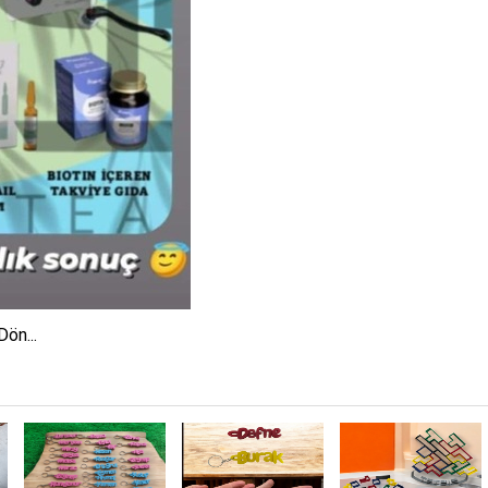
ön...