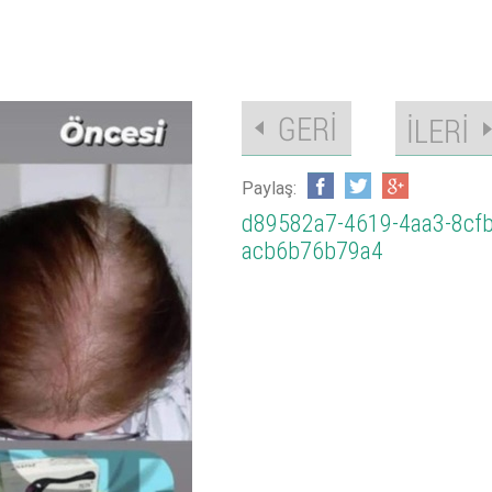
Paylaş:
d89582a7-4619-4aa3-8cfb
acb6b76b79a4