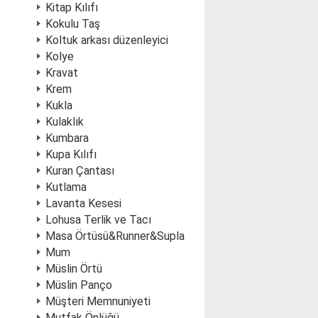
Kitap Kılıfı
Kokulu Taş
Koltuk arkası düzenleyici
Kolye
Kravat
Krem
Kukla
Kulaklık
Kumbara
Kupa Kılıfı
Kuran Çantası
Kutlama
Lavanta Kesesi
Lohusa Terlik ve Tacı
Masa Örtüsü&Runner&Supla
Mum
Müslin Örtü
Müslin Panço
Müşteri Memnuniyeti
Mutfak Önlüğü