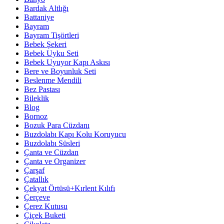
Bardak Altlığı
Battaniye
Bayram
Bayram Tişörtleri
Bebek Şekeri
Bebek Uyku Seti
Bebek Uyuyor Kapı Askısı
Bere ve Boyunluk Seti
Beslenme Mendili
Bez Pastası
Bileklik
Blog
Bornoz
Bozuk Para Cüzdanı
Buzdolabı Kapı Kolu Koruyucu
Buzdolabı Süsleri
Çanta ve Cüzdan
Çanta ve Organizer
Çarşaf
Çatallık
Çekyat Örtüsü+Kırlent Kılıfı
Çerçeve
Çerez Kutusu
Çiçek Buketi