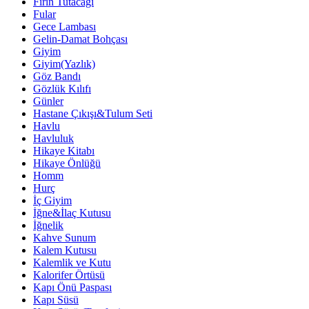
Fırın Tutacağı
Fular
Gece Lambası
Gelin-Damat Bohçası
Giyim
Giyim(Yazlık)
Göz Bandı
Gözlük Kılıfı
Günler
Hastane Çıkışı&Tulum Seti
Havlu
Havluluk
Hikaye Kitabı
Hikaye Önlüğü
Homm
Hurç
İç Giyim
İğne&İlaç Kutusu
İğnelik
Kahve Sunum
Kalem Kutusu
Kalemlik ve Kutu
Kalorifer Örtüsü
Kapı Önü Paspası
Kapı Süsü