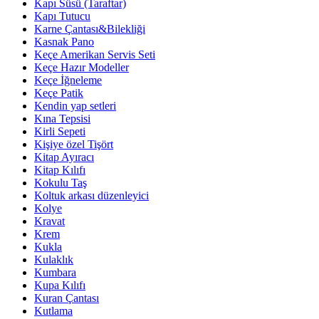
Kapı Süsü (Taraftar)
Kapı Tutucu
Karne Çantası&Bilekliği
Kasnak Pano
Keçe Amerikan Servis Seti
Keçe Hazır Modeller
Keçe İğneleme
Keçe Patik
Kendin yap setleri
Kına Tepsisi
Kirli Sepeti
Kişiye özel Tişört
Kitap Ayıracı
Kitap Kılıfı
Kokulu Taş
Koltuk arkası düzenleyici
Kolye
Kravat
Krem
Kukla
Kulaklık
Kumbara
Kupa Kılıfı
Kuran Çantası
Kutlama