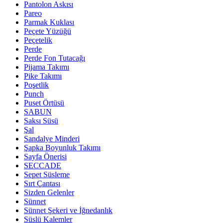
Pantolon Askısı
Pareo
Parmak Kuklası
Peçete Yüzüğü
Peçetelik
Perde
Perde Fon Tutacağı
Pijama Takımı
Pike Takımı
Poşetlik
Punch
Puset Örtüsü
SABUN
Saksı Süsü
Şal
Sandalye Minderi
Şapka Boyunluk Takımı
Sayfa Önerisi
SECCADE
Sepet Süsleme
Sırt Çantası
Sizden Gelenler
Sünnet
Sünnet Şekeri ve İğnedanlık
Süslü Kalemler