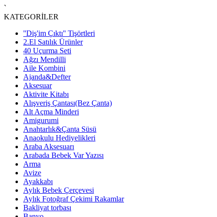
`
KATEGORİLER
''Diş'im Çıktı'' Tişörtleri
2.El Satılık Ürünler
40 Uçurma Seti
Ağzı Mendilli
Aile Kombini
Ajanda&Defter
Aksesuar
Aktivite Kitabı
Alışveriş Çantası(Bez Çanta)
Alt Açma Minderi
Amigurumi
Anahtarlık&Çanta Süsü
Anaokulu Hediyelikleri
Araba Aksesuarı
Arabada Bebek Var Yazısı
Arma
Avize
Ayakkabı
Aylık Bebek Çerçevesi
Aylık Fotoğraf Çekimi Rakamlar
Bakliyat torbası
Banyo