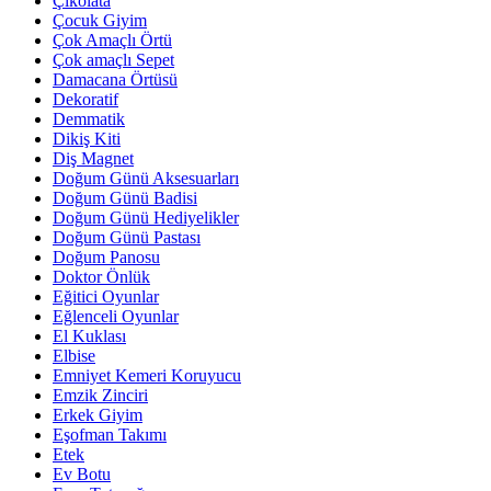
Çikolata
Çocuk Giyim
Çok Amaçlı Örtü
Çok amaçlı Sepet
Damacana Örtüsü
Dekoratif
Demmatik
Dikiş Kiti
Diş Magnet
Doğum Günü Aksesuarları
Doğum Günü Badisi
Doğum Günü Hediyelikler
Doğum Günü Pastası
Doğum Panosu
Doktor Önlük
Eğitici Oyunlar
Eğlenceli Oyunlar
El Kuklası
Elbise
Emniyet Kemeri Koruyucu
Emzik Zinciri
Erkek Giyim
Eşofman Takımı
Etek
Ev Botu