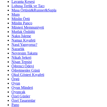
Lavanta Kesesi
Lohusa Terlik ve Tacı
Masa Örtüsü&Runner&Supla
Mum
Müslin Örtü
Müslin Panço
Müşteri Memnuniyeti
Mutfak Önlüğü
Nakış İşleme
Namaz Kıyafeti
Nasıl Yapıyoruz?
Nazarlık
Nevresim Takımı
Nikah Şekeri
Nişan Tepsisi
Öğrenci Ödevi
Öğretmenler Günü
Okul Gösteri Kıyafeti
Örgü
Oyun
Oyun Minderi
Oyuncak
Özel Günler
Özel Tasarımlar
Pano