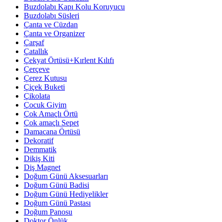
Buzdolabı Kapı Kolu Koruyucu
Buzdolabı Süsleri
Çanta ve Cüzdan
Çanta ve Organizer
Çarşaf
Çatallık
Çekyat Örtüsü+Kırlent Kılıfı
Çerçeve
Çerez Kutusu
Çiçek Buketi
Çikolata
Çocuk Giyim
Çok Amaçlı Örtü
Çok amaçlı Sepet
Damacana Örtüsü
Dekoratif
Demmatik
Dikiş Kiti
Diş Magnet
Doğum Günü Aksesuarları
Doğum Günü Badisi
Doğum Günü Hediyelikler
Doğum Günü Pastası
Doğum Panosu
Doktor Önlük