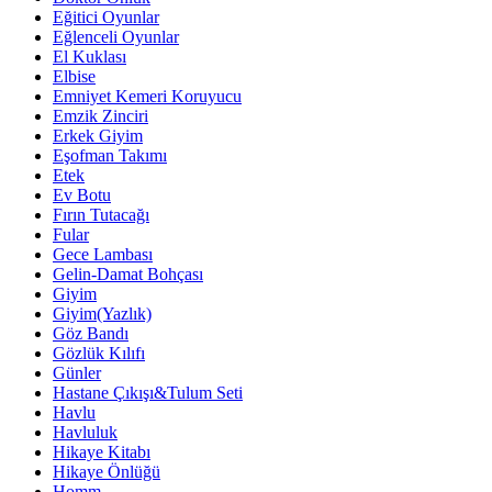
Eğitici Oyunlar
Eğlenceli Oyunlar
El Kuklası
Elbise
Emniyet Kemeri Koruyucu
Emzik Zinciri
Erkek Giyim
Eşofman Takımı
Etek
Ev Botu
Fırın Tutacağı
Fular
Gece Lambası
Gelin-Damat Bohçası
Giyim
Giyim(Yazlık)
Göz Bandı
Gözlük Kılıfı
Günler
Hastane Çıkışı&Tulum Seti
Havlu
Havluluk
Hikaye Kitabı
Hikaye Önlüğü
Homm