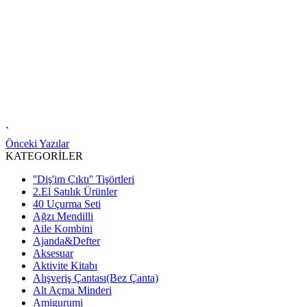
`
Önceki Yazılar
KATEGORİLER
''Diş'im Çıktı'' Tişörtleri
2.El Satılık Ürünler
40 Uçurma Seti
Ağzı Mendilli
Aile Kombini
Ajanda&Defter
Aksesuar
Aktivite Kitabı
Alışveriş Çantası(Bez Çanta)
Alt Açma Minderi
Amigurumi