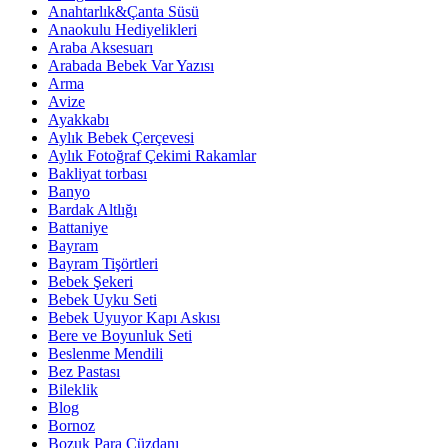
Anahtarlık&Çanta Süsü
Anaokulu Hediyelikleri
Araba Aksesuarı
Arabada Bebek Var Yazısı
Arma
Avize
Ayakkabı
Aylık Bebek Çerçevesi
Aylık Fotoğraf Çekimi Rakamlar
Bakliyat torbası
Banyo
Bardak Altlığı
Battaniye
Bayram
Bayram Tişörtleri
Bebek Şekeri
Bebek Uyku Seti
Bebek Uyuyor Kapı Askısı
Bere ve Boyunluk Seti
Beslenme Mendili
Bez Pastası
Bileklik
Blog
Bornoz
Bozuk Para Cüzdanı