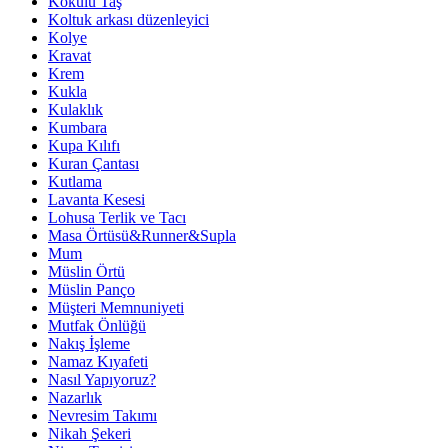
Kokulu Taş
Koltuk arkası düzenleyici
Kolye
Kravat
Krem
Kukla
Kulaklık
Kumbara
Kupa Kılıfı
Kuran Çantası
Kutlama
Lavanta Kesesi
Lohusa Terlik ve Tacı
Masa Örtüsü&Runner&Supla
Mum
Müslin Örtü
Müslin Panço
Müşteri Memnuniyeti
Mutfak Önlüğü
Nakış İşleme
Namaz Kıyafeti
Nasıl Yapıyoruz?
Nazarlık
Nevresim Takımı
Nikah Şekeri