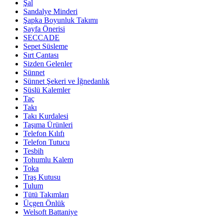
Şal
Sandalye Minderi
Şapka Boyunluk Takımı
Sayfa Önerisi
SECCADE
Sepet Süsleme
Sırt Çantası
Sizden Gelenler
Sünnet
Sünnet Şekeri ve İğnedanlık
Süslü Kalemler
Taç
Takı
Takı Kurdalesi
Taşıma Ürünleri
Telefon Kılıfı
Telefon Tutucu
Tesbih
Tohumlu Kalem
Toka
Traş Kutusu
Tulum
Tütü Takımları
Üçgen Önlük
Welsoft Battaniye