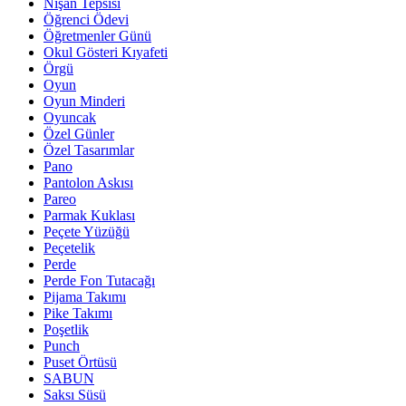
Nişan Tepsisi
Öğrenci Ödevi
Öğretmenler Günü
Okul Gösteri Kıyafeti
Örgü
Oyun
Oyun Minderi
Oyuncak
Özel Günler
Özel Tasarımlar
Pano
Pantolon Askısı
Pareo
Parmak Kuklası
Peçete Yüzüğü
Peçetelik
Perde
Perde Fon Tutacağı
Pijama Takımı
Pike Takımı
Poşetlik
Punch
Puset Örtüsü
SABUN
Saksı Süsü