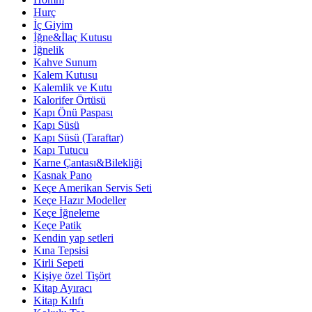
Hurç
İç Giyim
İğne&İlaç Kutusu
İğnelik
Kahve Sunum
Kalem Kutusu
Kalemlik ve Kutu
Kalorifer Örtüsü
Kapı Önü Paspası
Kapı Süsü
Kapı Süsü (Taraftar)
Kapı Tutucu
Karne Çantası&Bilekliği
Kasnak Pano
Keçe Amerikan Servis Seti
Keçe Hazır Modeller
Keçe İğneleme
Keçe Patik
Kendin yap setleri
Kına Tepsisi
Kirli Sepeti
Kişiye özel Tişört
Kitap Ayıracı
Kitap Kılıfı