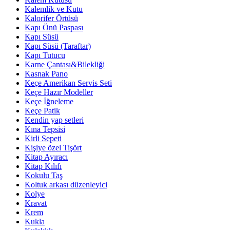
Kalemlik ve Kutu
Kalorifer Örtüsü
Kapı Önü Paspası
Kapı Süsü
Kapı Süsü (Taraftar)
Kapı Tutucu
Karne Çantası&Bilekliği
Kasnak Pano
Keçe Amerikan Servis Seti
Keçe Hazır Modeller
Keçe İğneleme
Keçe Patik
Kendin yap setleri
Kına Tepsisi
Kirli Sepeti
Kişiye özel Tişört
Kitap Ayıracı
Kitap Kılıfı
Kokulu Taş
Koltuk arkası düzenleyici
Kolye
Kravat
Krem
Kukla