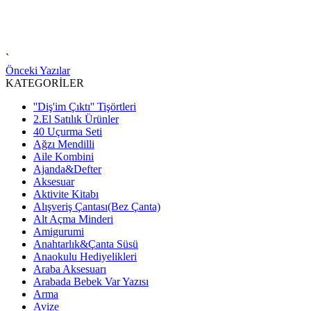
`
Önceki Yazılar
KATEGORİLER
''Diş'im Çıktı'' Tişörtleri
2.El Satılık Ürünler
40 Uçurma Seti
Ağzı Mendilli
Aile Kombini
Ajanda&Defter
Aksesuar
Aktivite Kitabı
Alışveriş Çantası(Bez Çanta)
Alt Açma Minderi
Amigurumi
Anahtarlık&Çanta Süsü
Anaokulu Hediyelikleri
Araba Aksesuarı
Arabada Bebek Var Yazısı
Arma
Avize