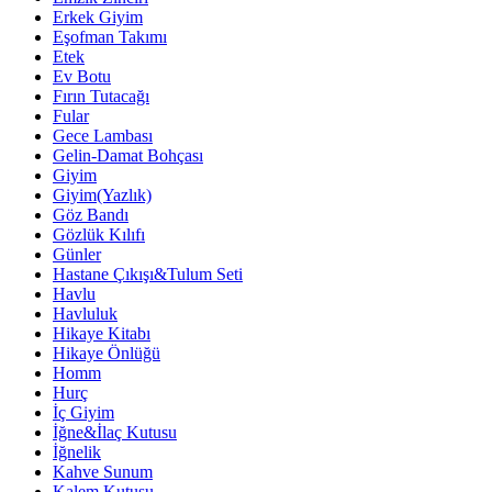
Erkek Giyim
Eşofman Takımı
Etek
Ev Botu
Fırın Tutacağı
Fular
Gece Lambası
Gelin-Damat Bohçası
Giyim
Giyim(Yazlık)
Göz Bandı
Gözlük Kılıfı
Günler
Hastane Çıkışı&Tulum Seti
Havlu
Havluluk
Hikaye Kitabı
Hikaye Önlüğü
Homm
Hurç
İç Giyim
İğne&İlaç Kutusu
İğnelik
Kahve Sunum
Kalem Kutusu