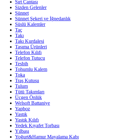
Sırt Çantası
Sizden Gelenler
Sünnet
Sünnet Şekeri ve İğnedanlık
Süslü Kalemler
Taç
Takı
Takı Kurdalesi
Taşıma Ürünleri
Telefon Kılıfı
Telefon Tutucu
Tesbih
Tohumlu Kalem
Toka
Traş Kutusu
Tulum
Tütü Takımları
Üçgen Önlük
Welsoft Battaniye
Yapboz
Yastık
Yastık Kılıfı
Yedek Kıyafet Torbası
Yılbaşı
Yoğurt&Hamur Mayalama Kabı