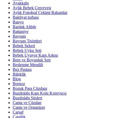
Ayakkabı
Aylık Bebek Çerçevesi
Aylık Fotoğraf Çekimi Rakamlar
Bakliyat torbası
Banyo
Bardak Altlığı
Battaniye
Bayram
Bayram Tişörtleri
Bebek Şekeri
Bebek Uyku Seti
Bebek Uyuyor Kapı Askısı
Bere ve Boyunluk Seti
Beslenme Mendili
Bez Pastası
Bileklik
Blog
Bornoz
Bozuk Para Cüzdanı
Buzdolabı Kapı Kolu Koruyucu
Buzdolabı Süsleri
Çanta ve Cüzdan
Çanta ve Organizer
Çarşaf
Çatallık