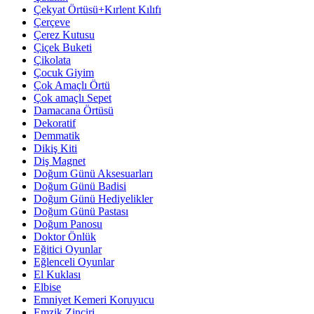
Çekyat Örtüsü+Kırlent Kılıfı
Çerçeve
Çerez Kutusu
Çiçek Buketi
Çikolata
Çocuk Giyim
Çok Amaçlı Örtü
Çok amaçlı Sepet
Damacana Örtüsü
Dekoratif
Demmatik
Dikiş Kiti
Diş Magnet
Doğum Günü Aksesuarları
Doğum Günü Badisi
Doğum Günü Hediyelikler
Doğum Günü Pastası
Doğum Panosu
Doktor Önlük
Eğitici Oyunlar
Eğlenceli Oyunlar
El Kuklası
Elbise
Emniyet Kemeri Koruyucu
Emzik Zinciri