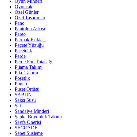
Oyun Minderi
Oyuncak
Özel Günler
Özel Tasarımlar
Pano
Pantolon Askısı
Pareo
Parmak Kuklası
Peçete Yüzüğü
Peçetelik
Perde
Perde Fon Tutacağı
Pijama Takımı
Pike Takımı
Poşetlik
Punch
Puset Örtüsü
SABUN
Saksı Süsü
Şal
Sandalye Minderi
Şapka Boyunluk Takımı
Sayfa Önerisi
SECCADE
Sepet Süsleme