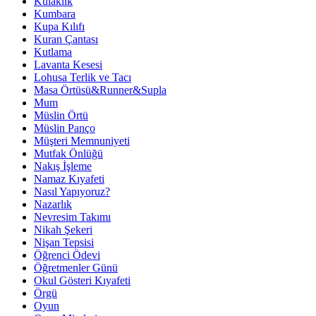
Kulaklık
Kumbara
Kupa Kılıfı
Kuran Çantası
Kutlama
Lavanta Kesesi
Lohusa Terlik ve Tacı
Masa Örtüsü&Runner&Supla
Mum
Müslin Örtü
Müslin Panço
Müşteri Memnuniyeti
Mutfak Önlüğü
Nakış İşleme
Namaz Kıyafeti
Nasıl Yapıyoruz?
Nazarlık
Nevresim Takımı
Nikah Şekeri
Nişan Tepsisi
Öğrenci Ödevi
Öğretmenler Günü
Okul Gösteri Kıyafeti
Örgü
Oyun