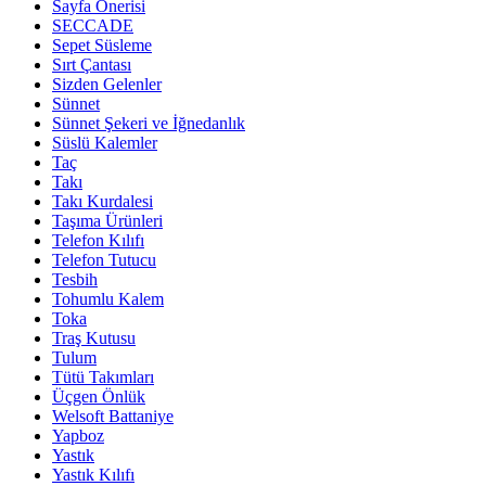
Sayfa Önerisi
SECCADE
Sepet Süsleme
Sırt Çantası
Sizden Gelenler
Sünnet
Sünnet Şekeri ve İğnedanlık
Süslü Kalemler
Taç
Takı
Takı Kurdalesi
Taşıma Ürünleri
Telefon Kılıfı
Telefon Tutucu
Tesbih
Tohumlu Kalem
Toka
Traş Kutusu
Tulum
Tütü Takımları
Üçgen Önlük
Welsoft Battaniye
Yapboz
Yastık
Yastık Kılıfı