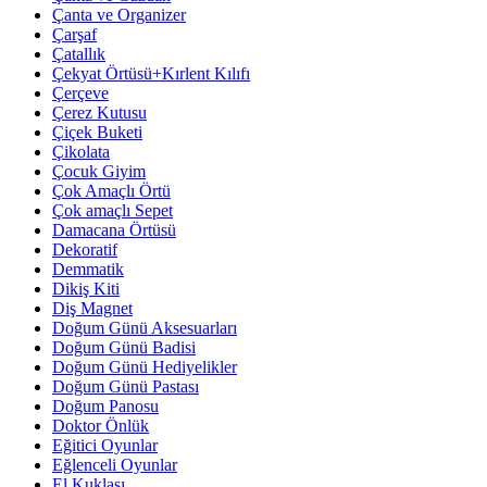
Çanta ve Organizer
Çarşaf
Çatallık
Çekyat Örtüsü+Kırlent Kılıfı
Çerçeve
Çerez Kutusu
Çiçek Buketi
Çikolata
Çocuk Giyim
Çok Amaçlı Örtü
Çok amaçlı Sepet
Damacana Örtüsü
Dekoratif
Demmatik
Dikiş Kiti
Diş Magnet
Doğum Günü Aksesuarları
Doğum Günü Badisi
Doğum Günü Hediyelikler
Doğum Günü Pastası
Doğum Panosu
Doktor Önlük
Eğitici Oyunlar
Eğlenceli Oyunlar
El Kuklası