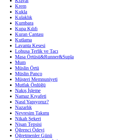
Kravat
Krem
Kukla
Kulaklık
Kumbara
Kupa Kılıfı
Kuran Çantası
Kutlama
Lavanta Kesesi
Lohusa Terlik ve Tacı
Masa Örtüsü&Runner&Supla
Mum
Müslin Örtü
Müslin Panço
Müşteri Memnuniyeti
Mutfak Önlüğü
Nakış İşleme
Namaz Kıyafeti
Nasıl Yapıyoruz?
Nazarlık
Nevresim Takımı
Nikah Şekeri
Nişan Tepsisi
Öğrenci Ödevi
Öğretmenler Günü