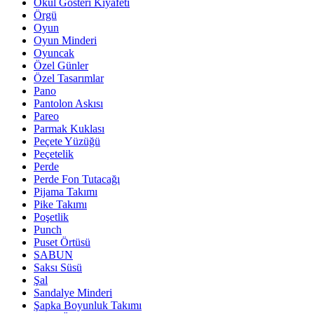
Okul Gösteri Kıyafeti
Örgü
Oyun
Oyun Minderi
Oyuncak
Özel Günler
Özel Tasarımlar
Pano
Pantolon Askısı
Pareo
Parmak Kuklası
Peçete Yüzüğü
Peçetelik
Perde
Perde Fon Tutacağı
Pijama Takımı
Pike Takımı
Poşetlik
Punch
Puset Örtüsü
SABUN
Saksı Süsü
Şal
Sandalye Minderi
Şapka Boyunluk Takımı