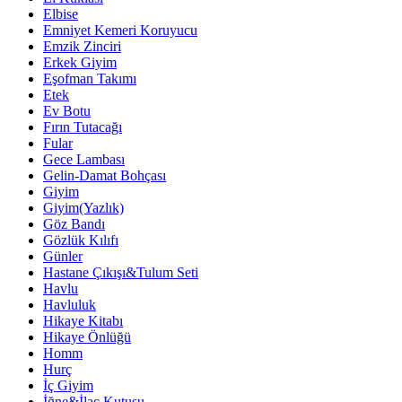
Elbise
Emniyet Kemeri Koruyucu
Emzik Zinciri
Erkek Giyim
Eşofman Takımı
Etek
Ev Botu
Fırın Tutacağı
Fular
Gece Lambası
Gelin-Damat Bohçası
Giyim
Giyim(Yazlık)
Göz Bandı
Gözlük Kılıfı
Günler
Hastane Çıkışı&Tulum Seti
Havlu
Havluluk
Hikaye Kitabı
Hikaye Önlüğü
Homm
Hurç
İç Giyim
İğne&İlaç Kutusu