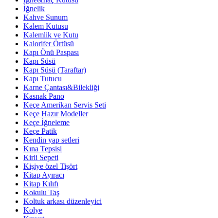
İğnelik
Kahve Sunum
Kalem Kutusu
Kalemlik ve Kutu
Kalorifer Örtüsü
Kapı Önü Paspası
Kapı Süsü
Kapı Süsü (Taraftar)
Kapı Tutucu
Karne Çantası&Bilekliği
Kasnak Pano
Keçe Amerikan Servis Seti
Keçe Hazır Modeller
Keçe İğneleme
Keçe Patik
Kendin yap setleri
Kına Tepsisi
Kirli Sepeti
Kişiye özel Tişört
Kitap Ayıracı
Kitap Kılıfı
Kokulu Taş
Koltuk arkası düzenleyici
Kolye