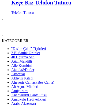
Keçe Kız Telofon Tutucu
Telefon Tutucu
`
`
KATEGORİLER
''Diş'im Çıktı'' Tişörtleri
2.El Satılık Ürünler
40 Uçurma Seti
Ağzı Mendilli
Aile Kombini
Ajanda&Defter
Aksesuar
Aktivite Kitabı
Alışveriş Çantası(Bez Çanta)
Alt Açma Minderi
Amigurumi
Anahtarlık&Çanta Süsü
Anaokulu Hediyelikleri
Araba Aksesuarı