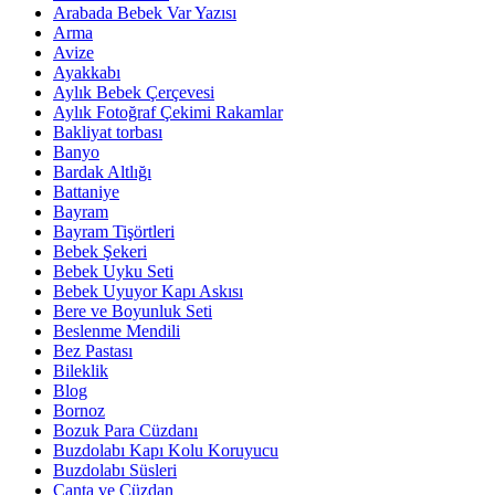
Arabada Bebek Var Yazısı
Arma
Avize
Ayakkabı
Aylık Bebek Çerçevesi
Aylık Fotoğraf Çekimi Rakamlar
Bakliyat torbası
Banyo
Bardak Altlığı
Battaniye
Bayram
Bayram Tişörtleri
Bebek Şekeri
Bebek Uyku Seti
Bebek Uyuyor Kapı Askısı
Bere ve Boyunluk Seti
Beslenme Mendili
Bez Pastası
Bileklik
Blog
Bornoz
Bozuk Para Cüzdanı
Buzdolabı Kapı Kolu Koruyucu
Buzdolabı Süsleri
Çanta ve Cüzdan