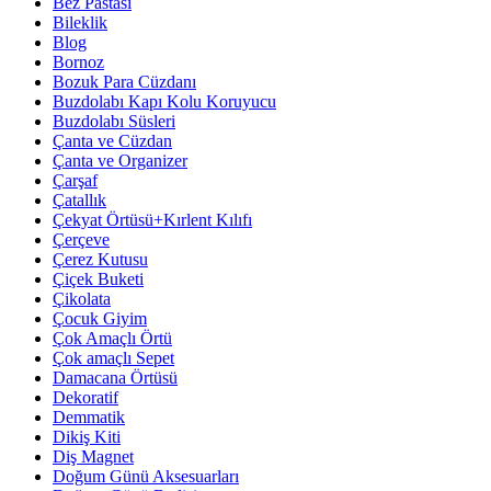
Bez Pastası
Bileklik
Blog
Bornoz
Bozuk Para Cüzdanı
Buzdolabı Kapı Kolu Koruyucu
Buzdolabı Süsleri
Çanta ve Cüzdan
Çanta ve Organizer
Çarşaf
Çatallık
Çekyat Örtüsü+Kırlent Kılıfı
Çerçeve
Çerez Kutusu
Çiçek Buketi
Çikolata
Çocuk Giyim
Çok Amaçlı Örtü
Çok amaçlı Sepet
Damacana Örtüsü
Dekoratif
Demmatik
Dikiş Kiti
Diş Magnet
Doğum Günü Aksesuarları