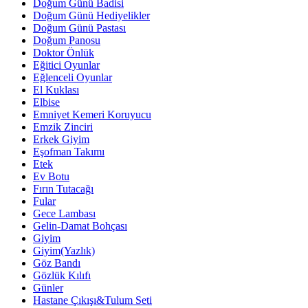
Doğum Günü Badisi
Doğum Günü Hediyelikler
Doğum Günü Pastası
Doğum Panosu
Doktor Önlük
Eğitici Oyunlar
Eğlenceli Oyunlar
El Kuklası
Elbise
Emniyet Kemeri Koruyucu
Emzik Zinciri
Erkek Giyim
Eşofman Takımı
Etek
Ev Botu
Fırın Tutacağı
Fular
Gece Lambası
Gelin-Damat Bohçası
Giyim
Giyim(Yazlık)
Göz Bandı
Gözlük Kılıfı
Günler
Hastane Çıkışı&Tulum Seti