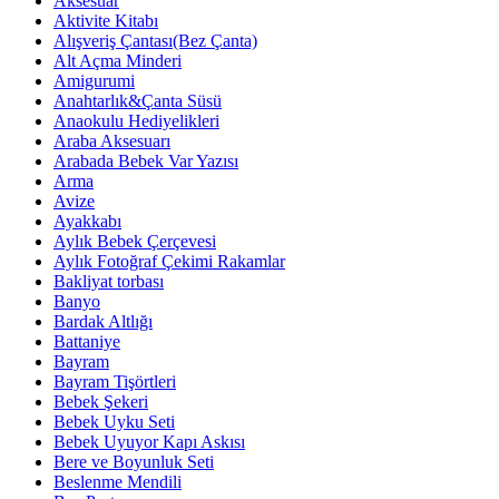
Aksesuar
Aktivite Kitabı
Alışveriş Çantası(Bez Çanta)
Alt Açma Minderi
Amigurumi
Anahtarlık&Çanta Süsü
Anaokulu Hediyelikleri
Araba Aksesuarı
Arabada Bebek Var Yazısı
Arma
Avize
Ayakkabı
Aylık Bebek Çerçevesi
Aylık Fotoğraf Çekimi Rakamlar
Bakliyat torbası
Banyo
Bardak Altlığı
Battaniye
Bayram
Bayram Tişörtleri
Bebek Şekeri
Bebek Uyku Seti
Bebek Uyuyor Kapı Askısı
Bere ve Boyunluk Seti
Beslenme Mendili