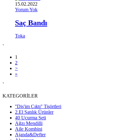
15.02.2022
Yorum Yok
Saç Bandı
Toka
`
1
2
>
»
`
KATEGORİLER
''Diş'im Çıktı'' Tişörtleri
2.El Satılık Ürünler
40 Uçurma Seti
Ağzı Mendilli
Aile Kombini
Ajanda&Defter