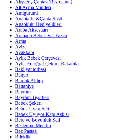
Alışveriş Çantası(Bez Çanta)
Alt Açma Minderi
Amigurumi
Anahtarlık&Çanta Süsü
Anaokulu Hediyelikleri
Araba Aksesuarı
Arabada Bebek Var Yazısı
Arma
Avize
Ayakkabı
Aylık Bebek Çerçevesi
Aylık Fotoğraf Çekimi Rakamlar
Bakliyat torbası
Banyo
Bardak Altlığı
Battaniye
Bayram
Bayram Tişörtleri
Bebek Şekeri
Bebek Uyku Seti
Bebek Uyuyor Kapı Askısı
Bere ve Boyunluk Seti
Beslenme Mendili
Bez Pastası
Bileklik