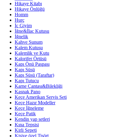
Hikaye Kitabı
Hikaye Önlüğü
Homm
Hurç
İç Giyim
İğne&İlaç Kutusu
İğnelik
Kahve Sunum
Kalem Kutusu
Kalemlik ve Kutu
Kalorifer Örtüsü
Kapı Önü Paspası
Kapı Süsü
Kapı Süsü (Taraftar)
Kapı Tutucu
Karne Çantası&Bilekliği
Kasnak Pano
Keçe Amerikan Servis Seti
Keçe Hazır Modeller
Keçe İğneleme
Keçe Patik
Kendin yap setleri
Kına Tepsisi
Kirli Sepeti
Kişiye özel Tişört