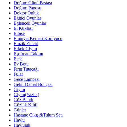
Doğum Günü Pastası
Doğum Panosu
Doktor Önlük
Eğitici Oyunlar
Eğlenceli Oyunlar
El Kuklası
Elbise
Emniyet Kemeri Koruyucu
Emzik Zinciri
Erkek Giyim
Eşofman Takımı
Etek
Ev Botu
Fırın Tutacağı
Fular
Gece Lambası
Gelin-Damat Bohçası
Giyim
Giyim(Yazlık)
Göz Bandı
Gözlük Kılıfı
Günler
Hastane Çıkışı&Tulum Seti
Havlu
Havluluk