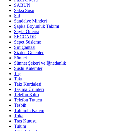
SABUN
Saksı Süsü
Şal
Sandalye Minderi
Şapka Boyunluk Takımı
Sayfa Önerisi
SECCADE
Sepet Süsleme
Sırt Çantası
Sizden Gelenler
Sünnet
Sünnet Şekeri ve İğnedanlık
Süslü Kalemler
Taç
Takı
Takı Kurdalesi
Taşıma Ürünleri
Telefon Kılıfı
Telefon Tutucu
Tesbih
Tohumlu Kalem
Toka
Traş Kutusu
Tulum