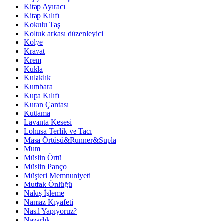
Kitap Ayıracı
Kitap Kılıfı
Kokulu Taş
Koltuk arkası düzenleyici
Kolye
Kravat
Krem
Kukla
Kulaklık
Kumbara
Kupa Kılıfı
Kuran Çantası
Kutlama
Lavanta Kesesi
Lohusa Terlik ve Tacı
Masa Örtüsü&Runner&Supla
Mum
Müslin Örtü
Müslin Panço
Müşteri Memnuniyeti
Mutfak Önlüğü
Nakış İşleme
Namaz Kıyafeti
Nasıl Yapıyoruz?
Nazarlık