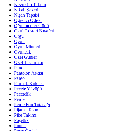
Nevresim Takımı
Nikah Şekeri
Nişan Tepsisi
Öğrenci Ödevi
Öğretmenler Günü
Okul Gösteri Kıyafeti
Örgü
Oyun
Oyun Minderi
Oyuncak
Özel Günler
Özel Tasarımlar
Pano
Pantolon Askısı
Pareo
Parmak Kuklası
Peçete Yüzüğü
Peçetelik
Perde
Perde Fon Tutacağı
Pijama Takımı
Pike Takımı
Poşetlik
Punch
Puset Örtüsü