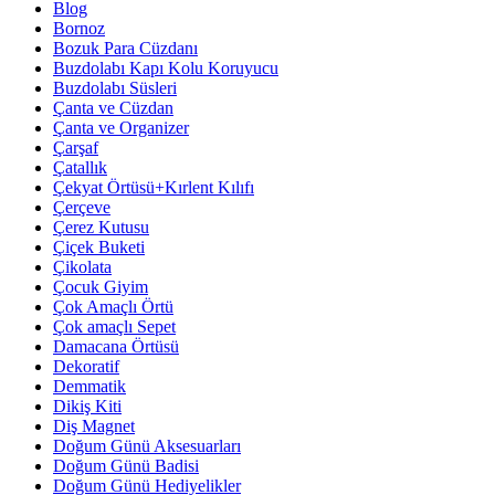
Blog
Bornoz
Bozuk Para Cüzdanı
Buzdolabı Kapı Kolu Koruyucu
Buzdolabı Süsleri
Çanta ve Cüzdan
Çanta ve Organizer
Çarşaf
Çatallık
Çekyat Örtüsü+Kırlent Kılıfı
Çerçeve
Çerez Kutusu
Çiçek Buketi
Çikolata
Çocuk Giyim
Çok Amaçlı Örtü
Çok amaçlı Sepet
Damacana Örtüsü
Dekoratif
Demmatik
Dikiş Kiti
Diş Magnet
Doğum Günü Aksesuarları
Doğum Günü Badisi
Doğum Günü Hediyelikler