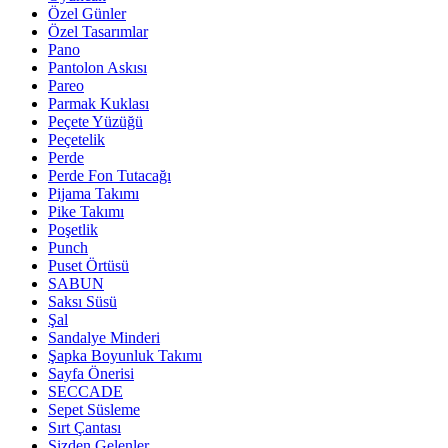
Özel Günler
Özel Tasarımlar
Pano
Pantolon Askısı
Pareo
Parmak Kuklası
Peçete Yüzüğü
Peçetelik
Perde
Perde Fon Tutacağı
Pijama Takımı
Pike Takımı
Poşetlik
Punch
Puset Örtüsü
SABUN
Saksı Süsü
Şal
Sandalye Minderi
Şapka Boyunluk Takımı
Sayfa Önerisi
SECCADE
Sepet Süsleme
Sırt Çantası
Sizden Gelenler