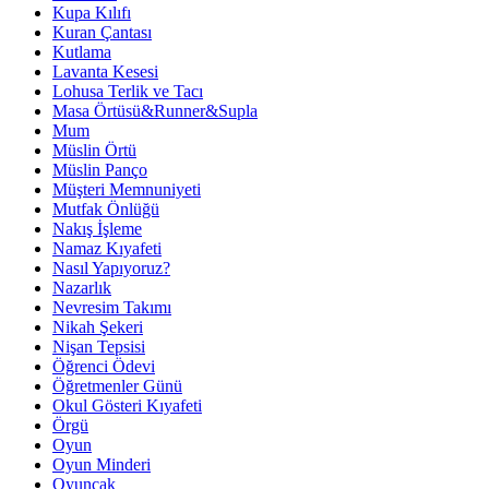
Kupa Kılıfı
Kuran Çantası
Kutlama
Lavanta Kesesi
Lohusa Terlik ve Tacı
Masa Örtüsü&Runner&Supla
Mum
Müslin Örtü
Müslin Panço
Müşteri Memnuniyeti
Mutfak Önlüğü
Nakış İşleme
Namaz Kıyafeti
Nasıl Yapıyoruz?
Nazarlık
Nevresim Takımı
Nikah Şekeri
Nişan Tepsisi
Öğrenci Ödevi
Öğretmenler Günü
Okul Gösteri Kıyafeti
Örgü
Oyun
Oyun Minderi
Oyuncak