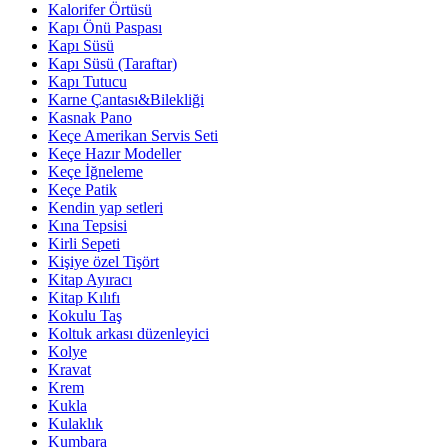
Kalorifer Örtüsü
Kapı Önü Paspası
Kapı Süsü
Kapı Süsü (Taraftar)
Kapı Tutucu
Karne Çantası&Bilekliği
Kasnak Pano
Keçe Amerikan Servis Seti
Keçe Hazır Modeller
Keçe İğneleme
Keçe Patik
Kendin yap setleri
Kına Tepsisi
Kirli Sepeti
Kişiye özel Tişört
Kitap Ayıracı
Kitap Kılıfı
Kokulu Taş
Koltuk arkası düzenleyici
Kolye
Kravat
Krem
Kukla
Kulaklık
Kumbara