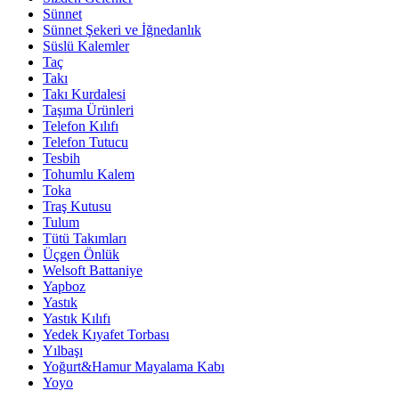
Sünnet
Sünnet Şekeri ve İğnedanlık
Süslü Kalemler
Taç
Takı
Takı Kurdalesi
Taşıma Ürünleri
Telefon Kılıfı
Telefon Tutucu
Tesbih
Tohumlu Kalem
Toka
Traş Kutusu
Tulum
Tütü Takımları
Üçgen Önlük
Welsoft Battaniye
Yapboz
Yastık
Yastık Kılıfı
Yedek Kıyafet Torbası
Yılbaşı
Yoğurt&Hamur Mayalama Kabı
Yoyo