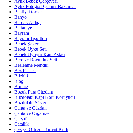
Aylık Bebek Çerçevesi
Aylık Fotoğraf Çekimi Rakamlar
Bakliyat torbası
Banyo
Bardak Altlığı
Battaniye
Bayram
Bayram Tişörtleri
Bebek Şekeri
Bebek Uyku Seti
Bebek Uyuyor Kapı Askısı
Bere ve Boyunluk Seti
Beslenme Mendili
Bez Pastası
Bileklik
Blog
Bornoz
Bozuk Para Cüzdanı
Buzdolabı Kapı Kolu Koruyucu
Buzdolabı Süsleri
Çanta ve Cüzdan
Çanta ve Organizer
Çarşaf
Çatallık
Çekyat Örtüsü+Kırlent Kılıfı