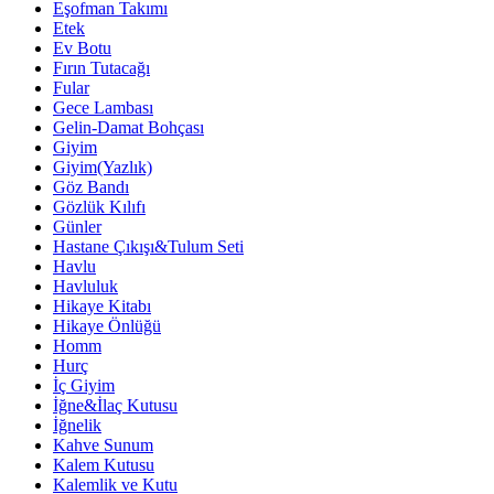
Eşofman Takımı
Etek
Ev Botu
Fırın Tutacağı
Fular
Gece Lambası
Gelin-Damat Bohçası
Giyim
Giyim(Yazlık)
Göz Bandı
Gözlük Kılıfı
Günler
Hastane Çıkışı&Tulum Seti
Havlu
Havluluk
Hikaye Kitabı
Hikaye Önlüğü
Homm
Hurç
İç Giyim
İğne&İlaç Kutusu
İğnelik
Kahve Sunum
Kalem Kutusu
Kalemlik ve Kutu