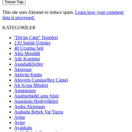
This site uses Akismet to reduce spam.
Learn how your comment
data is processed.
KATEGORİLER
''Diş'im Çıktı'' Tişörtleri
2.El Satılık Ürünler
40 Uçurma Seti
Ağzı Mendilli
Aile Kombini
Ajanda&Defter
Aksesuar
Aktivite Kitabı
Alışveriş Çantası(Bez Çanta)
Alt Açma Minderi
Amigurumi
Anahtarlık&Çanta Süsü
Anaokulu Hediyelikleri
Araba Aksesuarı
Arabada Bebek Var Yazısı
Arma
Avize
Ayakkabı