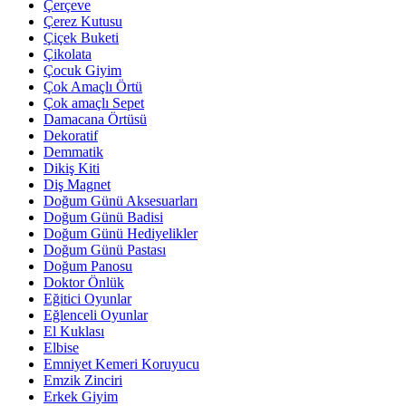
Çerçeve
Çerez Kutusu
Çiçek Buketi
Çikolata
Çocuk Giyim
Çok Amaçlı Örtü
Çok amaçlı Sepet
Damacana Örtüsü
Dekoratif
Demmatik
Dikiş Kiti
Diş Magnet
Doğum Günü Aksesuarları
Doğum Günü Badisi
Doğum Günü Hediyelikler
Doğum Günü Pastası
Doğum Panosu
Doktor Önlük
Eğitici Oyunlar
Eğlenceli Oyunlar
El Kuklası
Elbise
Emniyet Kemeri Koruyucu
Emzik Zinciri
Erkek Giyim