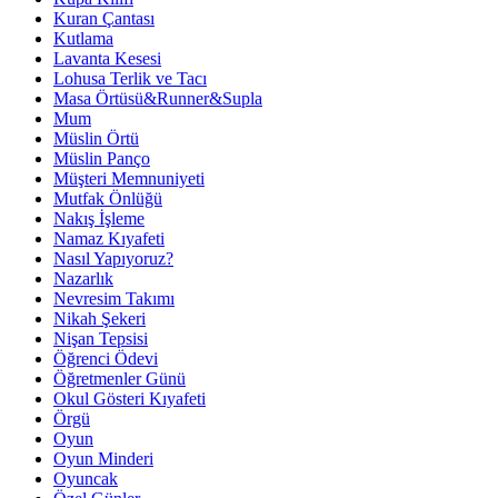
Kuran Çantası
Kutlama
Lavanta Kesesi
Lohusa Terlik ve Tacı
Masa Örtüsü&Runner&Supla
Mum
Müslin Örtü
Müslin Panço
Müşteri Memnuniyeti
Mutfak Önlüğü
Nakış İşleme
Namaz Kıyafeti
Nasıl Yapıyoruz?
Nazarlık
Nevresim Takımı
Nikah Şekeri
Nişan Tepsisi
Öğrenci Ödevi
Öğretmenler Günü
Okul Gösteri Kıyafeti
Örgü
Oyun
Oyun Minderi
Oyuncak