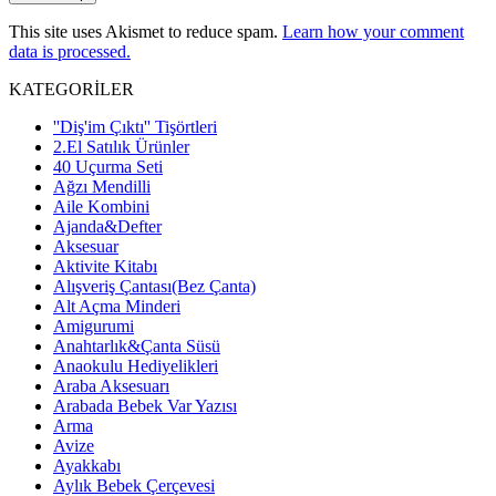
This site uses Akismet to reduce spam.
Learn how your comment
data is processed.
KATEGORİLER
''Diş'im Çıktı'' Tişörtleri
2.El Satılık Ürünler
40 Uçurma Seti
Ağzı Mendilli
Aile Kombini
Ajanda&Defter
Aksesuar
Aktivite Kitabı
Alışveriş Çantası(Bez Çanta)
Alt Açma Minderi
Amigurumi
Anahtarlık&Çanta Süsü
Anaokulu Hediyelikleri
Araba Aksesuarı
Arabada Bebek Var Yazısı
Arma
Avize
Ayakkabı
Aylık Bebek Çerçevesi