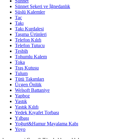
Sünnet
Sünnet Şekeri ve İğnedanlık
Süslü Kalemler
Taç
Takı
Takı Kurdalesi
Taşıma Ürünleri
Telefon Kılıfı
Telefon Tutucu
Tesbih
Tohumlu Kalem
Toka
Traş Kutusu
Tulum
Tütü Takımları
Üçgen Önlük
Welsoft Battaniye
Yapboz
Yastık
Yastık Kılıfı
Yedek Kıyafet Torbası
Yılbaşı
Yoğurt&Hamur Mayalama Kabı
Yoyo