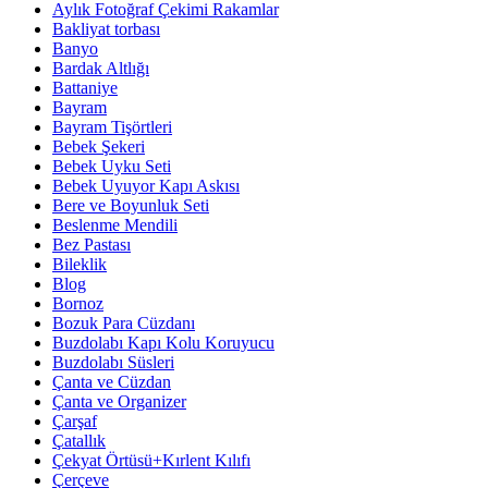
Aylık Fotoğraf Çekimi Rakamlar
Bakliyat torbası
Banyo
Bardak Altlığı
Battaniye
Bayram
Bayram Tişörtleri
Bebek Şekeri
Bebek Uyku Seti
Bebek Uyuyor Kapı Askısı
Bere ve Boyunluk Seti
Beslenme Mendili
Bez Pastası
Bileklik
Blog
Bornoz
Bozuk Para Cüzdanı
Buzdolabı Kapı Kolu Koruyucu
Buzdolabı Süsleri
Çanta ve Cüzdan
Çanta ve Organizer
Çarşaf
Çatallık
Çekyat Örtüsü+Kırlent Kılıfı
Çerçeve