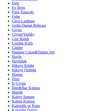
Etek
Ev Botu
Fırın Tutacağı
Fular
Gece Lambası
Gelin-Damat Bohçası
Giyim
Giyim(Yazlık)
Göz Bandı
Gözlük Kılıfı
Günler
Hastane Çıkışı&Tulum Seti
Havlu
Havluluk
Hikaye Kitabı
Hikaye Önlüğü
Homm
Hurç
İç Giyim
İğne&İlaç Kutusu
İğnelik
Kahve Sunum
Kalem Kutusu
Kalemlik ve Kutu
Kalorifer Örtüsü