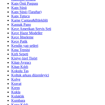
Kapı Önü Paspası
Kapı Süsü
Kapı Süsü (Taraftar)
Kapı Tutucu
Karne Çantası&Bilekliği
Kasnak Pano
Keçe Amerikan Servis Seti
Keçe Hazır Modeller
Keçe İğneleme
Keçe Patik
Kendin yap setleri
Kına Tepsisi
Kirli Sepeti
Kişiye özel Tişört
Kitap Ayıracı
Kitap Kılıfı
Kokulu Taş
Koltuk arkası düzenleyici
Kolye
Kravat
Krem
Kukla
Kulaklık
Kumbara
Kupa Kılıfı