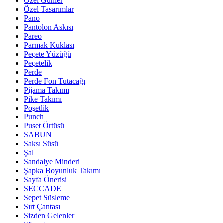
Özel Günler
Özel Tasarımlar
Pano
Pantolon Askısı
Pareo
Parmak Kuklası
Peçete Yüzüğü
Peçetelik
Perde
Perde Fon Tutacağı
Pijama Takımı
Pike Takımı
Poşetlik
Punch
Puset Örtüsü
SABUN
Saksı Süsü
Şal
Sandalye Minderi
Şapka Boyunluk Takımı
Sayfa Önerisi
SECCADE
Sepet Süsleme
Sırt Çantası
Sizden Gelenler