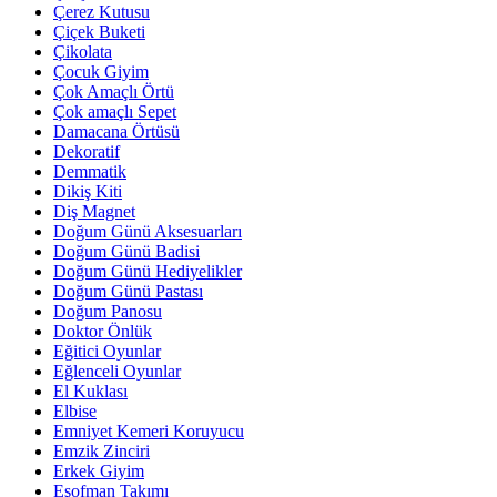
Çerez Kutusu
Çiçek Buketi
Çikolata
Çocuk Giyim
Çok Amaçlı Örtü
Çok amaçlı Sepet
Damacana Örtüsü
Dekoratif
Demmatik
Dikiş Kiti
Diş Magnet
Doğum Günü Aksesuarları
Doğum Günü Badisi
Doğum Günü Hediyelikler
Doğum Günü Pastası
Doğum Panosu
Doktor Önlük
Eğitici Oyunlar
Eğlenceli Oyunlar
El Kuklası
Elbise
Emniyet Kemeri Koruyucu
Emzik Zinciri
Erkek Giyim
Eşofman Takımı