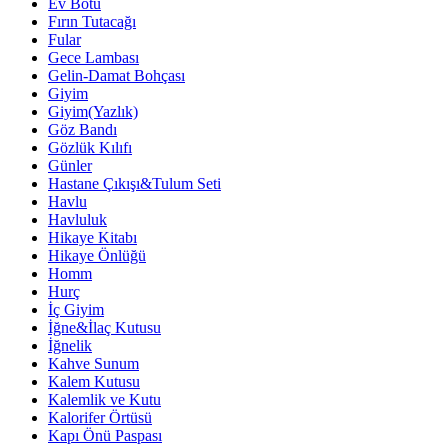
Ev Botu
Fırın Tutacağı
Fular
Gece Lambası
Gelin-Damat Bohçası
Giyim
Giyim(Yazlık)
Göz Bandı
Gözlük Kılıfı
Günler
Hastane Çıkışı&Tulum Seti
Havlu
Havluluk
Hikaye Kitabı
Hikaye Önlüğü
Homm
Hurç
İç Giyim
İğne&İlaç Kutusu
İğnelik
Kahve Sunum
Kalem Kutusu
Kalemlik ve Kutu
Kalorifer Örtüsü
Kapı Önü Paspası