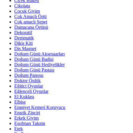
Çiçek Buketi
Çikolata
Çocuk Giyim
Çok Amaçlı Örtü
Çok amaçlı Sepet
Damacana Örtüsü
Dekoratif
Demmatik
Dikiş Kiti
Diş Magnet
Doğum Günü Aksesuarları
Doğum Günü Badisi
Doğum Günü Hediyelikler
Doğum Günü Pastası
Doğum Panosu
Doktor Önlük
Eğitici Oyunlar
Eğlenceli Oyunlar
El Kuklası
Elbise
Emniyet Kemeri Koruyucu
Emzik Zinciri
Erkek Giyim
Eşofman Takımı
Etek