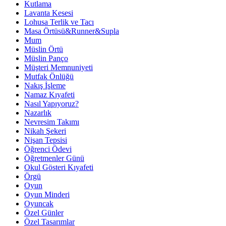
Kutlama
Lavanta Kesesi
Lohusa Terlik ve Tacı
Masa Örtüsü&Runner&Supla
Mum
Müslin Örtü
Müslin Panço
Müşteri Memnuniyeti
Mutfak Önlüğü
Nakış İşleme
Namaz Kıyafeti
Nasıl Yapıyoruz?
Nazarlık
Nevresim Takımı
Nikah Şekeri
Nişan Tepsisi
Öğrenci Ödevi
Öğretmenler Günü
Okul Gösteri Kıyafeti
Örgü
Oyun
Oyun Minderi
Oyuncak
Özel Günler
Özel Tasarımlar