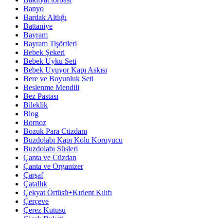
Banyo
Bardak Altlığı
Battaniye
Bayram
Bayram Tişörtleri
Bebek Şekeri
Bebek Uyku Seti
Bebek Uyuyor Kapı Askısı
Bere ve Boyunluk Seti
Beslenme Mendili
Bez Pastası
Bileklik
Blog
Bornoz
Bozuk Para Cüzdanı
Buzdolabı Kapı Kolu Koruyucu
Buzdolabı Süsleri
Çanta ve Cüzdan
Çanta ve Organizer
Çarşaf
Çatallık
Çekyat Örtüsü+Kırlent Kılıfı
Çerçeve
Çerez Kutusu