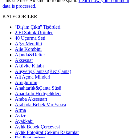
This site uses Akismet to reduce spam.
Learn how your comment
data is processed.
KATEGORİLER
''Diş'im Çıktı'' Tişörtleri
2.El Satılık Ürünler
40 Uçurma Seti
Ağzı Mendilli
Aile Kombini
Ajanda&Defter
Aksesuar
Aktivite Kitabı
Alışveriş Çantası(Bez Çanta)
Alt Açma Minderi
Amigurumi
Anahtarlık&Çanta Süsü
Anaokulu Hediyelikleri
Araba Aksesuarı
Arabada Bebek Var Yazısı
Arma
Avize
Ayakkabı
Aylık Bebek Çerçevesi
Aylık Fotoğraf Çekimi Rakamlar
Bakliyat torbası