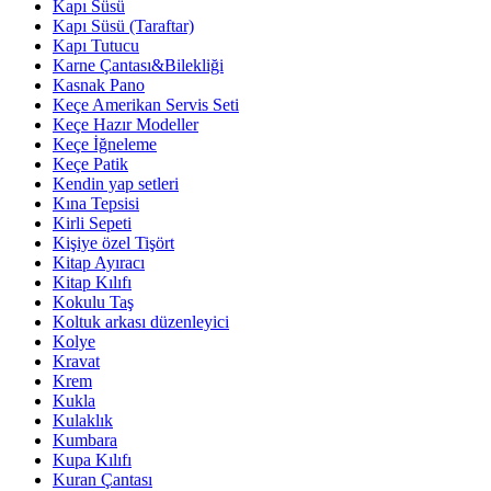
Kapı Süsü
Kapı Süsü (Taraftar)
Kapı Tutucu
Karne Çantası&Bilekliği
Kasnak Pano
Keçe Amerikan Servis Seti
Keçe Hazır Modeller
Keçe İğneleme
Keçe Patik
Kendin yap setleri
Kına Tepsisi
Kirli Sepeti
Kişiye özel Tişört
Kitap Ayıracı
Kitap Kılıfı
Kokulu Taş
Koltuk arkası düzenleyici
Kolye
Kravat
Krem
Kukla
Kulaklık
Kumbara
Kupa Kılıfı
Kuran Çantası