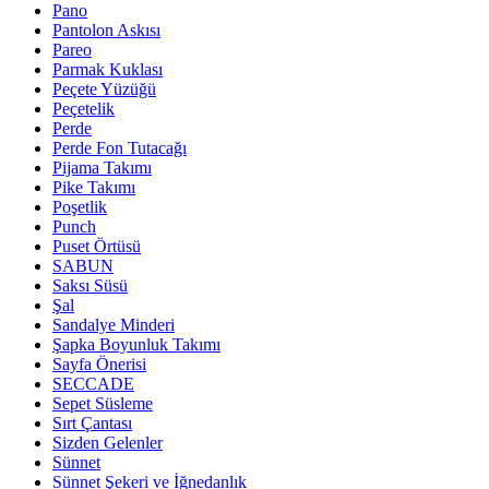
Pano
Pantolon Askısı
Pareo
Parmak Kuklası
Peçete Yüzüğü
Peçetelik
Perde
Perde Fon Tutacağı
Pijama Takımı
Pike Takımı
Poşetlik
Punch
Puset Örtüsü
SABUN
Saksı Süsü
Şal
Sandalye Minderi
Şapka Boyunluk Takımı
Sayfa Önerisi
SECCADE
Sepet Süsleme
Sırt Çantası
Sizden Gelenler
Sünnet
Sünnet Şekeri ve İğnedanlık