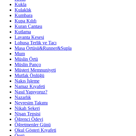
Kukla
Kulaklık
Kumbara
Kupa Kılıfı
Kuran Çantası
Kutlama
Lavanta Kesesi
Lohusa Terlik ve Tacı
Masa Örtüsü&Runner&Supla
Mum
Müslin Örtü
Müslin Panço
Müşteri Memnuniyeti
Mutfak Önlüğü
Nakış İşleme
Namaz Kıyafeti
Nasıl Yapıyoruz?
Nazarlık
Nevresim Takımı
Nikah Şekeri
Nişan Tepsisi
Öğrenci Ödevi
Öğretmenler Günü
Okul Gösteri Kıyafeti
Örgü