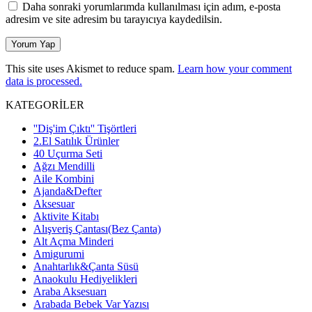
Daha sonraki yorumlarımda kullanılması için adım, e-posta
adresim ve site adresim bu tarayıcıya kaydedilsin.
This site uses Akismet to reduce spam.
Learn how your comment
data is processed.
KATEGORİLER
''Diş'im Çıktı'' Tişörtleri
2.El Satılık Ürünler
40 Uçurma Seti
Ağzı Mendilli
Aile Kombini
Ajanda&Defter
Aksesuar
Aktivite Kitabı
Alışveriş Çantası(Bez Çanta)
Alt Açma Minderi
Amigurumi
Anahtarlık&Çanta Süsü
Anaokulu Hediyelikleri
Araba Aksesuarı
Arabada Bebek Var Yazısı