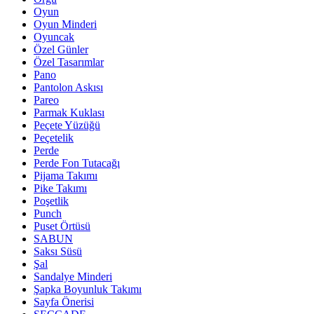
Oyun
Oyun Minderi
Oyuncak
Özel Günler
Özel Tasarımlar
Pano
Pantolon Askısı
Pareo
Parmak Kuklası
Peçete Yüzüğü
Peçetelik
Perde
Perde Fon Tutacağı
Pijama Takımı
Pike Takımı
Poşetlik
Punch
Puset Örtüsü
SABUN
Saksı Süsü
Şal
Sandalye Minderi
Şapka Boyunluk Takımı
Sayfa Önerisi