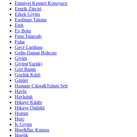
Emniyet Kemeri Koruyucu
Emzik Zinciri
Erkek Giyim
Eşofman Takımı
Etek
Ev Botu
Fırın Tutacağı
Fular
Gece Lambası
Gelin-Damat Bohçası
Giyim
Giyim(Yazlık)
Göz Bandı
Gözlük Kılıfı
Günler
Hastane Çıkışı&Tulum Seti
Havlu
Havluluk
Hikaye Kitabı
Hikaye Önlüğü
Homm
Hurç
İç Giyim
İğne&İlaç Kutusu
İğnelik