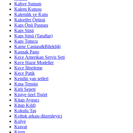
Kahve Sunum
Kalem Kutusu
Kalemlik ve Kutu
Kalorifer Örtüsü
Kapı Önü Paspası
Kapı Süsü
Kapı Süsü (Taraftar)
Kapı Tutucu
Karne Çantası&Bilekliği
Kasnak Pano
Keçe Amerikan Servis Seti
Keçe Hazır Modeller
Keçe İğneleme
Keçe Patik
Kendin yap setleri
Kına Tepsisi
Kirli Sepeti
Kişiye özel Tişört
Kitap Ayıracı
Kitap Kılıfı
Kokulu Taş
Koltuk arkası düzenleyici
Kolye
Kravat
Krem