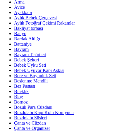
Arma
Avize
Ayakkabı
Aylık Bebek Çerçevesi
Aylık Fotoğraf Çekimi Rakamlar
Bakliyat torbası
Banyo
Bardak Altlığı
Battaniye
Bayram
Bayram Tişörtleri
Bebek Şekeri
Bebek Uyku Seti
Bebek Uyuyor Kapı Askısı
Bere ve Boyunluk Seti
Beslenme Mendili
Bez Pastası
Bileklik
Blog
Bornoz
Bozuk Para Cüzdanı
Buzdolabı Kapı Kolu Koruyucu
Buzdolabı Süsleri
Çanta ve Cüzdan
Çanta ve Organizer