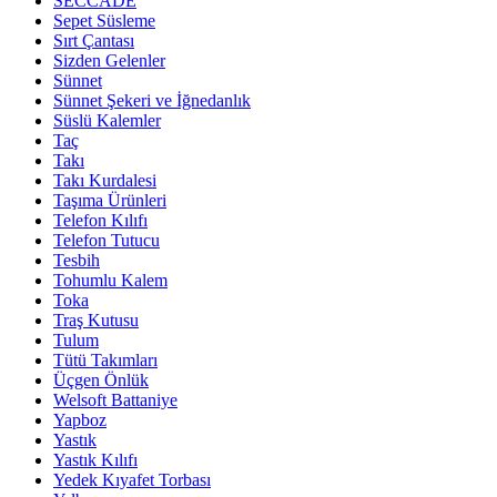
SECCADE
Sepet Süsleme
Sırt Çantası
Sizden Gelenler
Sünnet
Sünnet Şekeri ve İğnedanlık
Süslü Kalemler
Taç
Takı
Takı Kurdalesi
Taşıma Ürünleri
Telefon Kılıfı
Telefon Tutucu
Tesbih
Tohumlu Kalem
Toka
Traş Kutusu
Tulum
Tütü Takımları
Üçgen Önlük
Welsoft Battaniye
Yapboz
Yastık
Yastık Kılıfı
Yedek Kıyafet Torbası