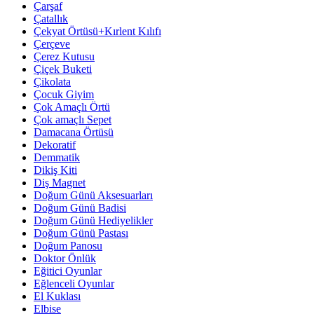
Çarşaf
Çatallık
Çekyat Örtüsü+Kırlent Kılıfı
Çerçeve
Çerez Kutusu
Çiçek Buketi
Çikolata
Çocuk Giyim
Çok Amaçlı Örtü
Çok amaçlı Sepet
Damacana Örtüsü
Dekoratif
Demmatik
Dikiş Kiti
Diş Magnet
Doğum Günü Aksesuarları
Doğum Günü Badisi
Doğum Günü Hediyelikler
Doğum Günü Pastası
Doğum Panosu
Doktor Önlük
Eğitici Oyunlar
Eğlenceli Oyunlar
El Kuklası
Elbise