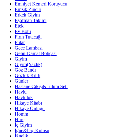
Emniyet Kemeri Koruyucu
Emzik Zinciri
Erkek Giyim
Eşofman Takımı
Etek
Ev Botu
Fırın Tutacağı
Fular
Gece Lambası
Gelin-Damat Bohçası
Giyim
Giyim(Yazlık)
Göz Bandı
Gözlük Kılıfı
Günler
Hastane Çıkışı&Tulum Seti
Havlu
Havluluk
Hikaye Kitabı
Hikaye Önlüğü
Homm
Hurç
İç Giyim
İğne&İlaç Kutusu
İğnelik