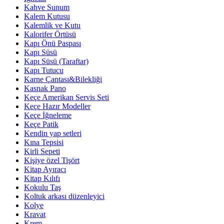
Kahve Sunum
Kalem Kutusu
Kalemlik ve Kutu
Kalorifer Örtüsü
Kapı Önü Paspası
Kapı Süsü
Kapı Süsü (Taraftar)
Kapı Tutucu
Karne Çantası&Bilekliği
Kasnak Pano
Keçe Amerikan Servis Seti
Keçe Hazır Modeller
Keçe İğneleme
Keçe Patik
Kendin yap setleri
Kına Tepsisi
Kirli Sepeti
Kişiye özel Tişört
Kitap Ayıracı
Kitap Kılıfı
Kokulu Taş
Koltuk arkası düzenleyici
Kolye
Kravat
Krem