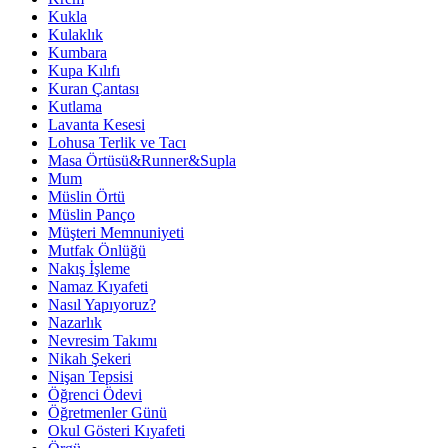
Kukla
Kulaklık
Kumbara
Kupa Kılıfı
Kuran Çantası
Kutlama
Lavanta Kesesi
Lohusa Terlik ve Tacı
Masa Örtüsü&Runner&Supla
Mum
Müslin Örtü
Müslin Panço
Müşteri Memnuniyeti
Mutfak Önlüğü
Nakış İşleme
Namaz Kıyafeti
Nasıl Yapıyoruz?
Nazarlık
Nevresim Takımı
Nikah Şekeri
Nişan Tepsisi
Öğrenci Ödevi
Öğretmenler Günü
Okul Gösteri Kıyafeti