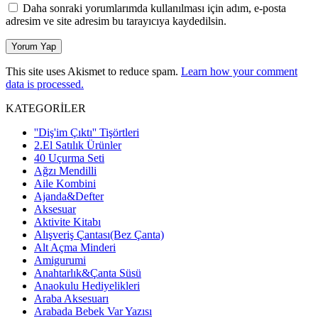
Daha sonraki yorumlarımda kullanılması için adım, e-posta
adresim ve site adresim bu tarayıcıya kaydedilsin.
This site uses Akismet to reduce spam.
Learn how your comment
data is processed.
KATEGORİLER
''Diş'im Çıktı'' Tişörtleri
2.El Satılık Ürünler
40 Uçurma Seti
Ağzı Mendilli
Aile Kombini
Ajanda&Defter
Aksesuar
Aktivite Kitabı
Alışveriş Çantası(Bez Çanta)
Alt Açma Minderi
Amigurumi
Anahtarlık&Çanta Süsü
Anaokulu Hediyelikleri
Araba Aksesuarı
Arabada Bebek Var Yazısı