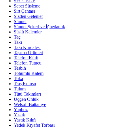
SECCADE
Sepet Süsleme
Sırt Çantası
Sizden Gelenler
Sünnet
Sünnet Şekeri ve İğnedanlık
Süslü Kalemler
Taç
Takı
Takı Kurdalesi
Taşıma Ürünleri
Telefon Kılıfı
Telefon Tutucu
Tesbih
Tohumlu Kalem
Toka
Traş Kutusu
Tulum
Tütü Takımları
Üçgen Önlük
Welsoft Battaniye
Yapboz
Yastık
Yastık Kılıfı
Yedek Kıyafet Torbası