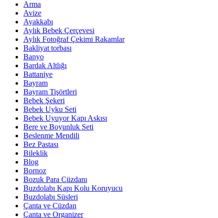
Arma
Avize
Ayakkabı
Aylık Bebek Çerçevesi
Aylık Fotoğraf Çekimi Rakamlar
Bakliyat torbası
Banyo
Bardak Altlığı
Battaniye
Bayram
Bayram Tişörtleri
Bebek Şekeri
Bebek Uyku Seti
Bebek Uyuyor Kapı Askısı
Bere ve Boyunluk Seti
Beslenme Mendili
Bez Pastası
Bileklik
Blog
Bornoz
Bozuk Para Cüzdanı
Buzdolabı Kapı Kolu Koruyucu
Buzdolabı Süsleri
Çanta ve Cüzdan
Çanta ve Organizer