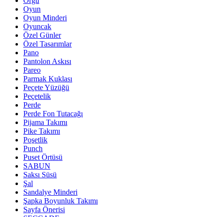
Örgü
Oyun
Oyun Minderi
Oyuncak
Özel Günler
Özel Tasarımlar
Pano
Pantolon Askısı
Pareo
Parmak Kuklası
Peçete Yüzüğü
Peçetelik
Perde
Perde Fon Tutacağı
Pijama Takımı
Pike Takımı
Poşetlik
Punch
Puset Örtüsü
SABUN
Saksı Süsü
Şal
Sandalye Minderi
Şapka Boyunluk Takımı
Sayfa Önerisi