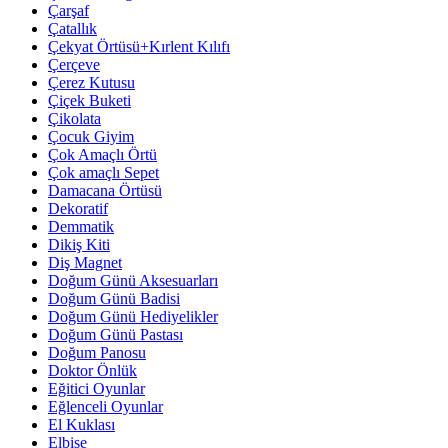
Çarşaf
Çatallık
Çekyat Örtüsü+Kırlent Kılıfı
Çerçeve
Çerez Kutusu
Çiçek Buketi
Çikolata
Çocuk Giyim
Çok Amaçlı Örtü
Çok amaçlı Sepet
Damacana Örtüsü
Dekoratif
Demmatik
Dikiş Kiti
Diş Magnet
Doğum Günü Aksesuarları
Doğum Günü Badisi
Doğum Günü Hediyelikler
Doğum Günü Pastası
Doğum Panosu
Doktor Önlük
Eğitici Oyunlar
Eğlenceli Oyunlar
El Kuklası
Elbise