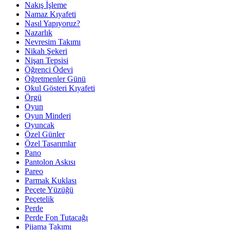
Nakış İşleme
Namaz Kıyafeti
Nasıl Yapıyoruz?
Nazarlık
Nevresim Takımı
Nikah Şekeri
Nişan Tepsisi
Öğrenci Ödevi
Öğretmenler Günü
Okul Gösteri Kıyafeti
Örgü
Oyun
Oyun Minderi
Oyuncak
Özel Günler
Özel Tasarımlar
Pano
Pantolon Askısı
Pareo
Parmak Kuklası
Peçete Yüzüğü
Peçetelik
Perde
Perde Fon Tutacağı
Pijama Takımı