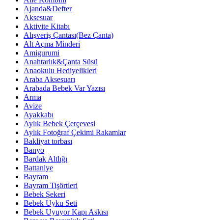
Ajanda&Defter
Aksesuar
Aktivite Kitabı
Alışveriş Çantası(Bez Çanta)
Alt Açma Minderi
Amigurumi
Anahtarlık&Çanta Süsü
Anaokulu Hediyelikleri
Araba Aksesuarı
Arabada Bebek Var Yazısı
Arma
Avize
Ayakkabı
Aylık Bebek Çerçevesi
Aylık Fotoğraf Çekimi Rakamlar
Bakliyat torbası
Banyo
Bardak Altlığı
Battaniye
Bayram
Bayram Tişörtleri
Bebek Şekeri
Bebek Uyku Seti
Bebek Uyuyor Kapı Askısı