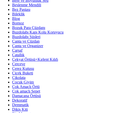
Bere ve Boyunluk Seti
Beslenme Mendili
Bez Pastası
Bileklik
Blog
Bornoz
Bozuk Para Cüzdanı
Buzdolabı Kapı Kolu Koruyucu
Buzdolabı Süsleri
Çanta ve Cüzdan
Çanta ve Organizer
Çarşaf
Çatallık
Çekyat Örtüsü+Kırlent Kılıfı
Çerçeve
Çerez Kutusu
Çiçek Buketi
Çikolata
Çocuk Giyim
Çok Amaçlı Örtü
Çok amaçlı Sepet
Damacana Örtüsü
Dekoratif
Demmatik
Dikiş Kiti