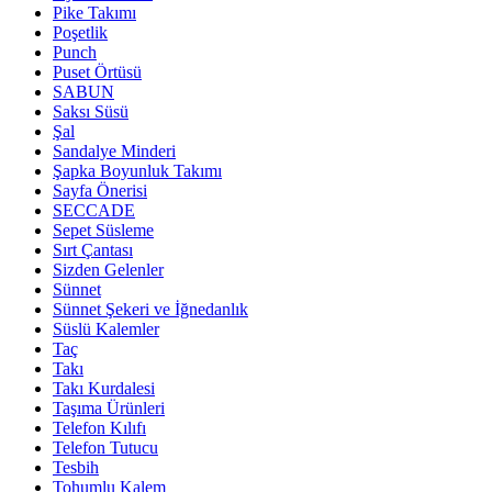
Pike Takımı
Poşetlik
Punch
Puset Örtüsü
SABUN
Saksı Süsü
Şal
Sandalye Minderi
Şapka Boyunluk Takımı
Sayfa Önerisi
SECCADE
Sepet Süsleme
Sırt Çantası
Sizden Gelenler
Sünnet
Sünnet Şekeri ve İğnedanlık
Süslü Kalemler
Taç
Takı
Takı Kurdalesi
Taşıma Ürünleri
Telefon Kılıfı
Telefon Tutucu
Tesbih
Tohumlu Kalem