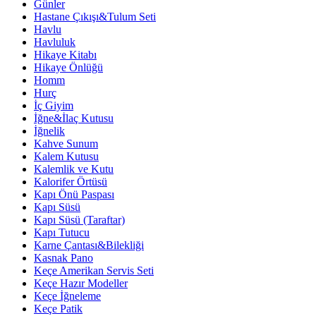
Günler
Hastane Çıkışı&Tulum Seti
Havlu
Havluluk
Hikaye Kitabı
Hikaye Önlüğü
Homm
Hurç
İç Giyim
İğne&İlaç Kutusu
İğnelik
Kahve Sunum
Kalem Kutusu
Kalemlik ve Kutu
Kalorifer Örtüsü
Kapı Önü Paspası
Kapı Süsü
Kapı Süsü (Taraftar)
Kapı Tutucu
Karne Çantası&Bilekliği
Kasnak Pano
Keçe Amerikan Servis Seti
Keçe Hazır Modeller
Keçe İğneleme
Keçe Patik