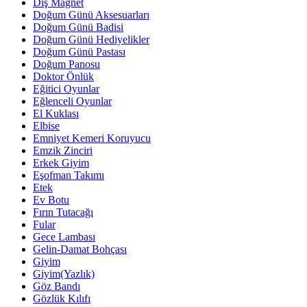
Diş Magnet
Doğum Günü Aksesuarları
Doğum Günü Badisi
Doğum Günü Hediyelikler
Doğum Günü Pastası
Doğum Panosu
Doktor Önlük
Eğitici Oyunlar
Eğlenceli Oyunlar
El Kuklası
Elbise
Emniyet Kemeri Koruyucu
Emzik Zinciri
Erkek Giyim
Eşofman Takımı
Etek
Ev Botu
Fırın Tutacağı
Fular
Gece Lambası
Gelin-Damat Bohçası
Giyim
Giyim(Yazlık)
Göz Bandı
Gözlük Kılıfı