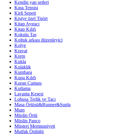
Kendin yap setleri
Kına Tepsisi
Kirli Sepeti
Kişiye özel Tişört
Kitap Ayıracı
Kitap Kılıfı
Kokulu Taş
Koltuk arkası düzenleyici
Kolye
Kravat
Krem
Kukla
Kulaklık
Kumbara
Kupa Kılıfı
Kuran Çantası
Kutlama
Lavanta Kesesi
Lohusa Terlik ve Tacı
Masa Örtüsü&Runner&Supla
Mum
Müslin Örtü
Müslin Panço
Müşteri Memnuniyeti
Mutfak Önlüğü