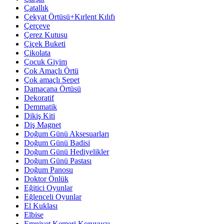
Çatallık
Çekyat Örtüsü+Kırlent Kılıfı
Çerçeve
Çerez Kutusu
Çiçek Buketi
Çikolata
Çocuk Giyim
Çok Amaçlı Örtü
Çok amaçlı Sepet
Damacana Örtüsü
Dekoratif
Demmatik
Dikiş Kiti
Diş Magnet
Doğum Günü Aksesuarları
Doğum Günü Badisi
Doğum Günü Hediyelikler
Doğum Günü Pastası
Doğum Panosu
Doktor Önlük
Eğitici Oyunlar
Eğlenceli Oyunlar
El Kuklası
Elbise
Emniyet Kemeri Koruyucu