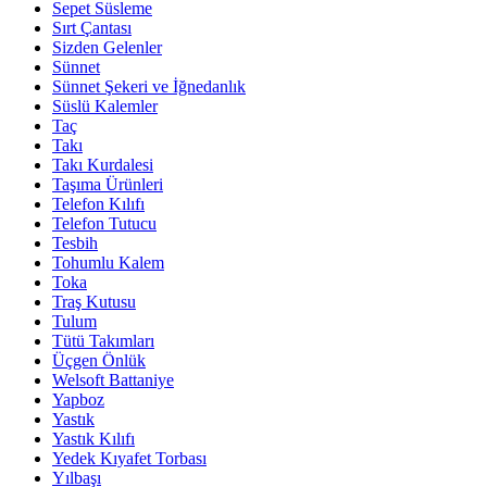
Sepet Süsleme
Sırt Çantası
Sizden Gelenler
Sünnet
Sünnet Şekeri ve İğnedanlık
Süslü Kalemler
Taç
Takı
Takı Kurdalesi
Taşıma Ürünleri
Telefon Kılıfı
Telefon Tutucu
Tesbih
Tohumlu Kalem
Toka
Traş Kutusu
Tulum
Tütü Takımları
Üçgen Önlük
Welsoft Battaniye
Yapboz
Yastık
Yastık Kılıfı
Yedek Kıyafet Torbası
Yılbaşı