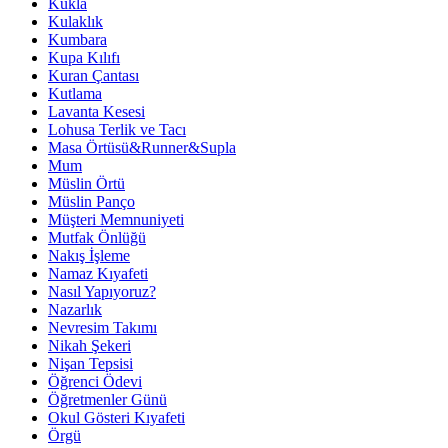
Kukla
Kulaklık
Kumbara
Kupa Kılıfı
Kuran Çantası
Kutlama
Lavanta Kesesi
Lohusa Terlik ve Tacı
Masa Örtüsü&Runner&Supla
Mum
Müslin Örtü
Müslin Panço
Müşteri Memnuniyeti
Mutfak Önlüğü
Nakış İşleme
Namaz Kıyafeti
Nasıl Yapıyoruz?
Nazarlık
Nevresim Takımı
Nikah Şekeri
Nişan Tepsisi
Öğrenci Ödevi
Öğretmenler Günü
Okul Gösteri Kıyafeti
Örgü