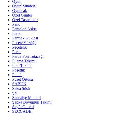
Oyun
Oyun Minderi
Oyuncak
Özel Günler
Özel Tasarımlar
Pano
Pantolon Askısı
Pareo
Parmak Kuklası
Peçete Yüzüğü
Peçetelik
Perde
Perde Fon Tutacağı
Pijama Takımı
Pike Takımı
Poşetlik
Punch
Puset Örtüsü
SABUN
Saksı Süsü
Şal
Sandalye Minderi
Şapka Boyunluk Takımı
Sayfa Önerisi
SECCADE