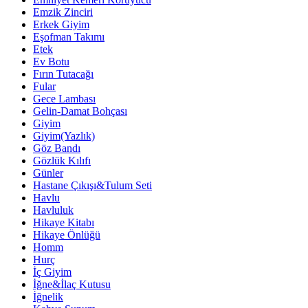
Emzik Zinciri
Erkek Giyim
Eşofman Takımı
Etek
Ev Botu
Fırın Tutacağı
Fular
Gece Lambası
Gelin-Damat Bohçası
Giyim
Giyim(Yazlık)
Göz Bandı
Gözlük Kılıfı
Günler
Hastane Çıkışı&Tulum Seti
Havlu
Havluluk
Hikaye Kitabı
Hikaye Önlüğü
Homm
Hurç
İç Giyim
İğne&İlaç Kutusu
İğnelik