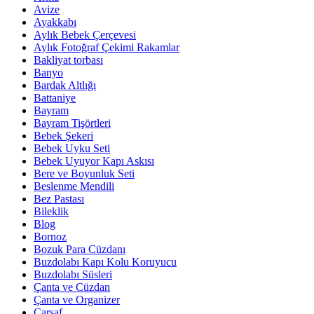
Avize
Ayakkabı
Aylık Bebek Çerçevesi
Aylık Fotoğraf Çekimi Rakamlar
Bakliyat torbası
Banyo
Bardak Altlığı
Battaniye
Bayram
Bayram Tişörtleri
Bebek Şekeri
Bebek Uyku Seti
Bebek Uyuyor Kapı Askısı
Bere ve Boyunluk Seti
Beslenme Mendili
Bez Pastası
Bileklik
Blog
Bornoz
Bozuk Para Cüzdanı
Buzdolabı Kapı Kolu Koruyucu
Buzdolabı Süsleri
Çanta ve Cüzdan
Çanta ve Organizer
Çarşaf