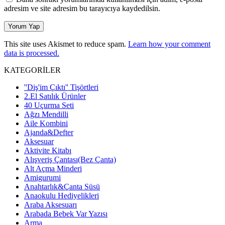
adresim ve site adresim bu tarayıcıya kaydedilsin.
This site uses Akismet to reduce spam.
Learn how your comment
data is processed.
KATEGORİLER
''Diş'im Çıktı'' Tişörtleri
2.El Satılık Ürünler
40 Uçurma Seti
Ağzı Mendilli
Aile Kombini
Ajanda&Defter
Aksesuar
Aktivite Kitabı
Alışveriş Çantası(Bez Çanta)
Alt Açma Minderi
Amigurumi
Anahtarlık&Çanta Süsü
Anaokulu Hediyelikleri
Araba Aksesuarı
Arabada Bebek Var Yazısı
Arma