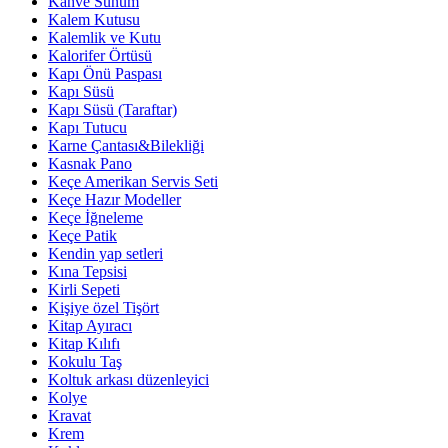
Kahve Sunum
Kalem Kutusu
Kalemlik ve Kutu
Kalorifer Örtüsü
Kapı Önü Paspası
Kapı Süsü
Kapı Süsü (Taraftar)
Kapı Tutucu
Karne Çantası&Bilekliği
Kasnak Pano
Keçe Amerikan Servis Seti
Keçe Hazır Modeller
Keçe İğneleme
Keçe Patik
Kendin yap setleri
Kına Tepsisi
Kirli Sepeti
Kişiye özel Tişört
Kitap Ayıracı
Kitap Kılıfı
Kokulu Taş
Koltuk arkası düzenleyici
Kolye
Kravat
Krem