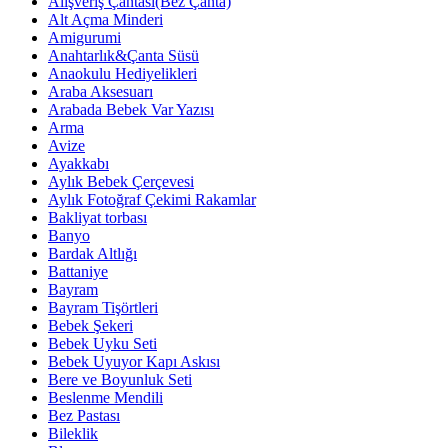
Alışveriş Çantası(Bez Çanta)
Alt Açma Minderi
Amigurumi
Anahtarlık&Çanta Süsü
Anaokulu Hediyelikleri
Araba Aksesuarı
Arabada Bebek Var Yazısı
Arma
Avize
Ayakkabı
Aylık Bebek Çerçevesi
Aylık Fotoğraf Çekimi Rakamlar
Bakliyat torbası
Banyo
Bardak Altlığı
Battaniye
Bayram
Bayram Tişörtleri
Bebek Şekeri
Bebek Uyku Seti
Bebek Uyuyor Kapı Askısı
Bere ve Boyunluk Seti
Beslenme Mendili
Bez Pastası
Bileklik