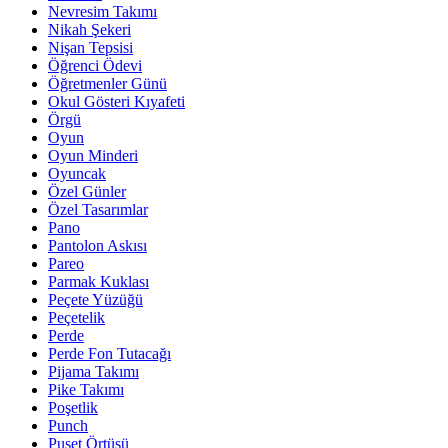
Nevresim Takımı
Nikah Şekeri
Nişan Tepsisi
Öğrenci Ödevi
Öğretmenler Günü
Okul Gösteri Kıyafeti
Örgü
Oyun
Oyun Minderi
Oyuncak
Özel Günler
Özel Tasarımlar
Pano
Pantolon Askısı
Pareo
Parmak Kuklası
Peçete Yüzüğü
Peçetelik
Perde
Perde Fon Tutacağı
Pijama Takımı
Pike Takımı
Poşetlik
Punch
Puset Örtüsü