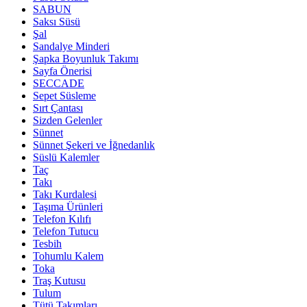
SABUN
Saksı Süsü
Şal
Sandalye Minderi
Şapka Boyunluk Takımı
Sayfa Önerisi
SECCADE
Sepet Süsleme
Sırt Çantası
Sizden Gelenler
Sünnet
Sünnet Şekeri ve İğnedanlık
Süslü Kalemler
Taç
Takı
Takı Kurdalesi
Taşıma Ürünleri
Telefon Kılıfı
Telefon Tutucu
Tesbih
Tohumlu Kalem
Toka
Traş Kutusu
Tulum
Tütü Takımları