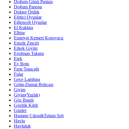
Doğum Günü Pastası
Doğum Panosu
Doktor Önlük
Eğitici Oyunlar
Eğlenceli Oyunlar
El Kuklası
Elbise
Emniyet Kemeri Koruyucu
Emzik Zinciri
Erkek Giyim
Eşofman Takımı
Etek
Ev Botu
Fırın Tutacağı
Fular
Gece Lambası
Gelin-Damat Bohçası
Giyim
Giyim(Yazlık)
Göz Bandı
Gözlük Kılıfı
Günler
Hastane Çıkışı&Tulum Seti
Havlu
Havluluk