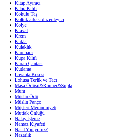
Kitap Ayıracı
Kitap Kılıfı
Kokulu Taş
Koltuk arkası düzenleyici
Kolye
Kravat
Krem
Kukla
Kulaklık
Kumbara
Kupa Kılıfı
Kuran Çantası
Kutlama
Lavanta Kesesi
Lohusa Terlik ve Tacı
Masa Örtüsü&Runner&Supla
Mum
Müslin Örtü
Müslin Panço
Müşteri Memnuniyeti
Mutfak Önlüğü
Nakış İşleme
Namaz Kıyafeti
Nasıl Yapıyoruz?
Nazarlık