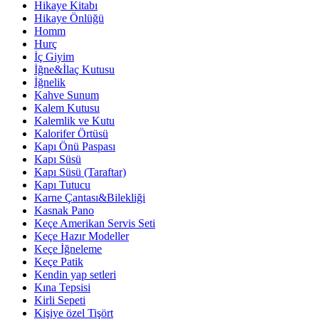
Hikaye Kitabı
Hikaye Önlüğü
Homm
Hurç
İç Giyim
İğne&İlaç Kutusu
İğnelik
Kahve Sunum
Kalem Kutusu
Kalemlik ve Kutu
Kalorifer Örtüsü
Kapı Önü Paspası
Kapı Süsü
Kapı Süsü (Taraftar)
Kapı Tutucu
Karne Çantası&Bilekliği
Kasnak Pano
Keçe Amerikan Servis Seti
Keçe Hazır Modeller
Keçe İğneleme
Keçe Patik
Kendin yap setleri
Kına Tepsisi
Kirli Sepeti
Kişiye özel Tişört