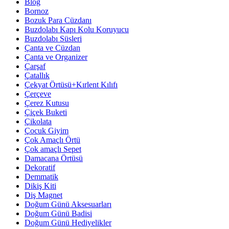
Blog
Bornoz
Bozuk Para Cüzdanı
Buzdolabı Kapı Kolu Koruyucu
Buzdolabı Süsleri
Çanta ve Cüzdan
Çanta ve Organizer
Çarşaf
Çatallık
Çekyat Örtüsü+Kırlent Kılıfı
Çerçeve
Çerez Kutusu
Çiçek Buketi
Çikolata
Çocuk Giyim
Çok Amaçlı Örtü
Çok amaçlı Sepet
Damacana Örtüsü
Dekoratif
Demmatik
Dikiş Kiti
Diş Magnet
Doğum Günü Aksesuarları
Doğum Günü Badisi
Doğum Günü Hediyelikler