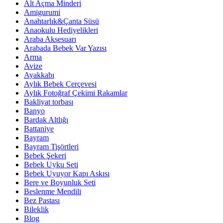
Alt Açma Minderi
Amigurumi
Anahtarlık&Çanta Süsü
Anaokulu Hediyelikleri
Araba Aksesuarı
Arabada Bebek Var Yazısı
Arma
Avize
Ayakkabı
Aylık Bebek Çerçevesi
Aylık Fotoğraf Çekimi Rakamlar
Bakliyat torbası
Banyo
Bardak Altlığı
Battaniye
Bayram
Bayram Tişörtleri
Bebek Şekeri
Bebek Uyku Seti
Bebek Uyuyor Kapı Askısı
Bere ve Boyunluk Seti
Beslenme Mendili
Bez Pastası
Bileklik
Blog