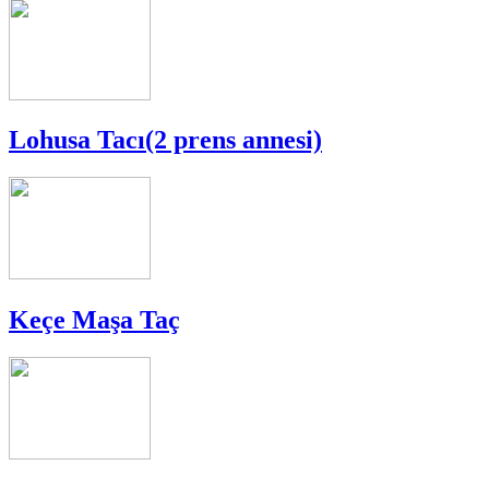
Lohusa Tacı(2 prens annesi)
Keçe Maşa Taç