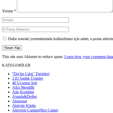
Yorum
*
Daha sonraki yorumlarımda kullanılması için adım, e-posta adresim
This site uses Akismet to reduce spam.
Learn how your comment data 
KATEGORİLER
''Diş'im Çıktı'' Tişörtleri
2.El Satılık Ürünler
40 Uçurma Seti
Ağzı Mendilli
Aile Kombini
Ajanda&Defter
Aksesuar
Aktivite Kitabı
Alışveriş Çantası(Bez Çanta)