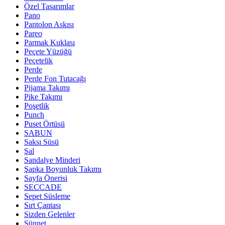
Özel Tasarımlar
Pano
Pantolon Askısı
Pareo
Parmak Kuklası
Peçete Yüzüğü
Peçetelik
Perde
Perde Fon Tutacağı
Pijama Takımı
Pike Takımı
Poşetlik
Punch
Puset Örtüsü
SABUN
Saksı Süsü
Şal
Sandalye Minderi
Şapka Boyunluk Takımı
Sayfa Önerisi
SECCADE
Sepet Süsleme
Sırt Çantası
Sizden Gelenler
Sünnet