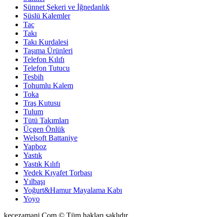
Sünnet Şekeri ve İğnedanlık
Süslü Kalemler
Taç
Takı
Takı Kurdalesi
Taşıma Ürünleri
Telefon Kılıfı
Telefon Tutucu
Tesbih
Tohumlu Kalem
Toka
Traş Kutusu
Tulum
Tütü Takımları
Üçgen Önlük
Welsoft Battaniye
Yapboz
Yastık
Yastık Kılıfı
Yedek Kıyafet Torbası
Yılbaşı
Yoğurt&Hamur Mayalama Kabı
Yoyo
kecezamani.Com © Tüm hakları saklıdır.