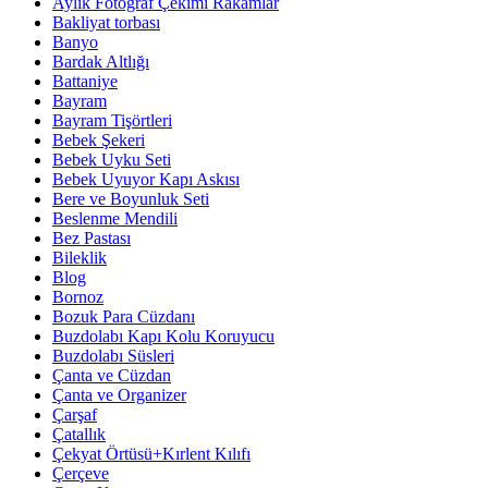
Aylık Fotoğraf Çekimi Rakamlar
Bakliyat torbası
Banyo
Bardak Altlığı
Battaniye
Bayram
Bayram Tişörtleri
Bebek Şekeri
Bebek Uyku Seti
Bebek Uyuyor Kapı Askısı
Bere ve Boyunluk Seti
Beslenme Mendili
Bez Pastası
Bileklik
Blog
Bornoz
Bozuk Para Cüzdanı
Buzdolabı Kapı Kolu Koruyucu
Buzdolabı Süsleri
Çanta ve Cüzdan
Çanta ve Organizer
Çarşaf
Çatallık
Çekyat Örtüsü+Kırlent Kılıfı
Çerçeve