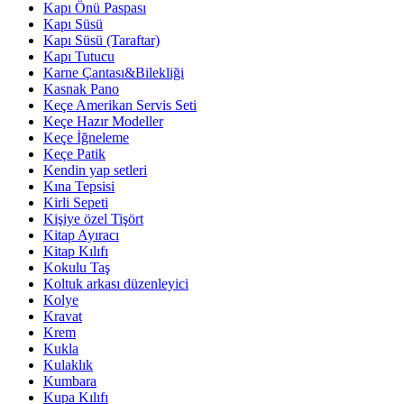
Kapı Önü Paspası
Kapı Süsü
Kapı Süsü (Taraftar)
Kapı Tutucu
Karne Çantası&Bilekliği
Kasnak Pano
Keçe Amerikan Servis Seti
Keçe Hazır Modeller
Keçe İğneleme
Keçe Patik
Kendin yap setleri
Kına Tepsisi
Kirli Sepeti
Kişiye özel Tişört
Kitap Ayıracı
Kitap Kılıfı
Kokulu Taş
Koltuk arkası düzenleyici
Kolye
Kravat
Krem
Kukla
Kulaklık
Kumbara
Kupa Kılıfı