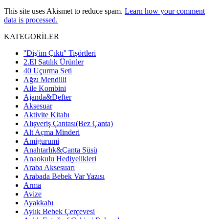
This site uses Akismet to reduce spam.
Learn how your comment
data is processed.
KATEGORİLER
''Diş'im Çıktı'' Tişörtleri
2.El Satılık Ürünler
40 Uçurma Seti
Ağzı Mendilli
Aile Kombini
Ajanda&Defter
Aksesuar
Aktivite Kitabı
Alışveriş Çantası(Bez Çanta)
Alt Açma Minderi
Amigurumi
Anahtarlık&Çanta Süsü
Anaokulu Hediyelikleri
Araba Aksesuarı
Arabada Bebek Var Yazısı
Arma
Avize
Ayakkabı
Aylık Bebek Çerçevesi