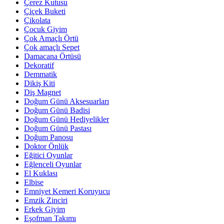
Çerez Kutusu
Çiçek Buketi
Çikolata
Çocuk Giyim
Çok Amaçlı Örtü
Çok amaçlı Sepet
Damacana Örtüsü
Dekoratif
Demmatik
Dikiş Kiti
Diş Magnet
Doğum Günü Aksesuarları
Doğum Günü Badisi
Doğum Günü Hediyelikler
Doğum Günü Pastası
Doğum Panosu
Doktor Önlük
Eğitici Oyunlar
Eğlenceli Oyunlar
El Kuklası
Elbise
Emniyet Kemeri Koruyucu
Emzik Zinciri
Erkek Giyim
Eşofman Takımı