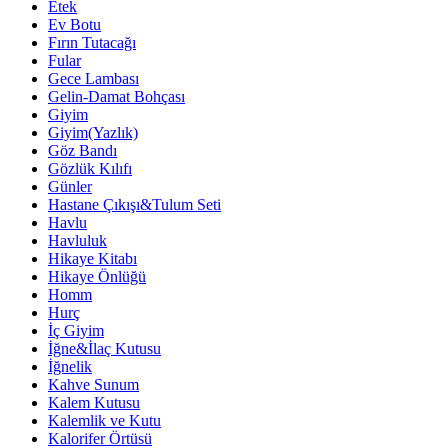
Etek
Ev Botu
Fırın Tutacağı
Fular
Gece Lambası
Gelin-Damat Bohçası
Giyim
Giyim(Yazlık)
Göz Bandı
Gözlük Kılıfı
Günler
Hastane Çıkışı&Tulum Seti
Havlu
Havluluk
Hikaye Kitabı
Hikaye Önlüğü
Homm
Hurç
İç Giyim
İğne&İlaç Kutusu
İğnelik
Kahve Sunum
Kalem Kutusu
Kalemlik ve Kutu
Kalorifer Örtüsü