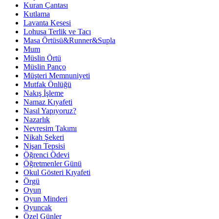
Kuran Çantası
Kutlama
Lavanta Kesesi
Lohusa Terlik ve Tacı
Masa Örtüsü&Runner&Supla
Mum
Müslin Örtü
Müslin Panço
Müşteri Memnuniyeti
Mutfak Önlüğü
Nakış İşleme
Namaz Kıyafeti
Nasıl Yapıyoruz?
Nazarlık
Nevresim Takımı
Nikah Şekeri
Nişan Tepsisi
Öğrenci Ödevi
Öğretmenler Günü
Okul Gösteri Kıyafeti
Örgü
Oyun
Oyun Minderi
Oyuncak
Özel Günler