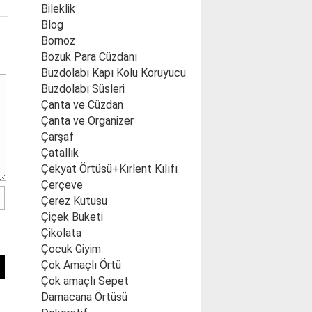
Bileklik
Blog
Bornoz
Bozuk Para Cüzdanı
Buzdolabı Kapı Kolu Koruyucu
Buzdolabı Süsleri
Çanta ve Cüzdan
Çanta ve Organizer
Çarşaf
Çatallık
Çekyat Örtüsü+Kırlent Kılıfı
Çerçeve
Çerez Kutusu
Çiçek Buketi
Çikolata
Çocuk Giyim
Çok Amaçlı Örtü
Çok amaçlı Sepet
Damacana Örtüsü