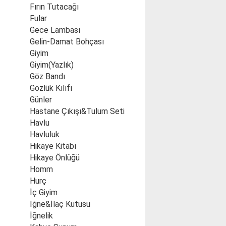
Fırın Tutacağı
Fular
Gece Lambası
Gelin-Damat Bohçası
Giyim
Giyim(Yazlık)
Göz Bandı
Gözlük Kılıfı
Günler
Hastane Çıkışı&Tulum Seti
Havlu
Havluluk
Hikaye Kitabı
Hikaye Önlüğü
Homm
Hurç
İç Giyim
İğne&İlaç Kutusu
İğnelik