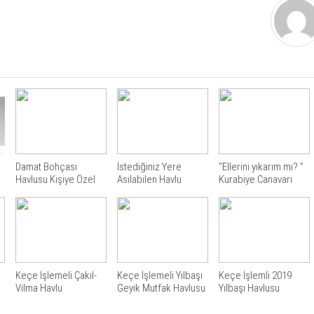
Damat Bohçası
İstediğiniz Yere
“Ellerini yıkarım mı? ”
Havlusu Kişiye Özel
Asılabilen Havlu
Kurabiye Canavarı
Havlu
Keçe İşlemeli Çakıl-
Keçe İşlemeli Yılbaşı
Keçe İşlemli 2019
Vilma Havlu
Geyik Mutfak Havlusu
Yılbaşı Havlusu