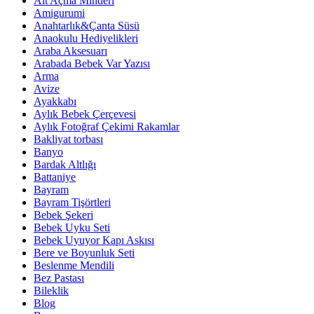
Alt Açma Minderi
Amigurumi
Anahtarlık&Çanta Süsü
Anaokulu Hediyelikleri
Araba Aksesuarı
Arabada Bebek Var Yazısı
Arma
Avize
Ayakkabı
Aylık Bebek Çerçevesi
Aylık Fotoğraf Çekimi Rakamlar
Bakliyat torbası
Banyo
Bardak Altlığı
Battaniye
Bayram
Bayram Tişörtleri
Bebek Şekeri
Bebek Uyku Seti
Bebek Uyuyor Kapı Askısı
Bere ve Boyunluk Seti
Beslenme Mendili
Bez Pastası
Bileklik
Blog