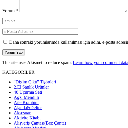
Yorum
*
Daha sonraki yorumlarımda kullanılması için adım, e-posta adresim
This site uses Akismet to reduce spam.
Learn how your comment data 
KATEGORİLER
''Diş'im Çıktı'' Tişörtleri
2.El Satılık Ürünler
40 Uçurma Seti
Ağzı Mendilli
Aile Kombini
Ajanda&Defter
Aksesuar
Aktivite Kitabı
Alışveriş Çantası(Bez Çanta)