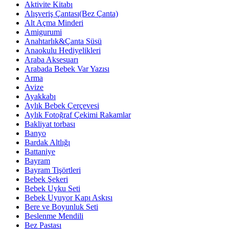
Aktivite Kitabı
Alışveriş Çantası(Bez Çanta)
Alt Açma Minderi
Amigurumi
Anahtarlık&Çanta Süsü
Anaokulu Hediyelikleri
Araba Aksesuarı
Arabada Bebek Var Yazısı
Arma
Avize
Ayakkabı
Aylık Bebek Çerçevesi
Aylık Fotoğraf Çekimi Rakamlar
Bakliyat torbası
Banyo
Bardak Altlığı
Battaniye
Bayram
Bayram Tişörtleri
Bebek Şekeri
Bebek Uyku Seti
Bebek Uyuyor Kapı Askısı
Bere ve Boyunluk Seti
Beslenme Mendili
Bez Pastası