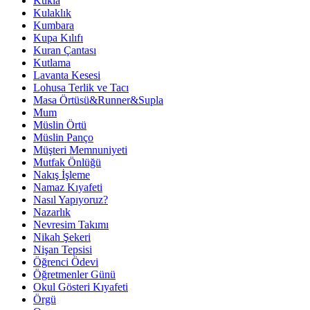
Kukla
Kulaklık
Kumbara
Kupa Kılıfı
Kuran Çantası
Kutlama
Lavanta Kesesi
Lohusa Terlik ve Tacı
Masa Örtüsü&Runner&Supla
Mum
Müslin Örtü
Müslin Panço
Müşteri Memnuniyeti
Mutfak Önlüğü
Nakış İşleme
Namaz Kıyafeti
Nasıl Yapıyoruz?
Nazarlık
Nevresim Takımı
Nikah Şekeri
Nişan Tepsisi
Öğrenci Ödevi
Öğretmenler Günü
Okul Gösteri Kıyafeti
Örgü