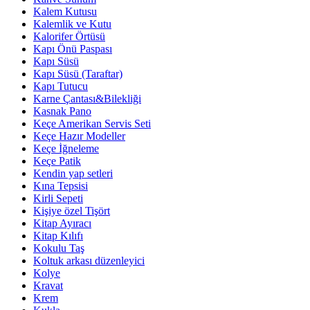
Kalem Kutusu
Kalemlik ve Kutu
Kalorifer Örtüsü
Kapı Önü Paspası
Kapı Süsü
Kapı Süsü (Taraftar)
Kapı Tutucu
Karne Çantası&Bilekliği
Kasnak Pano
Keçe Amerikan Servis Seti
Keçe Hazır Modeller
Keçe İğneleme
Keçe Patik
Kendin yap setleri
Kına Tepsisi
Kirli Sepeti
Kişiye özel Tişört
Kitap Ayıracı
Kitap Kılıfı
Kokulu Taş
Koltuk arkası düzenleyici
Kolye
Kravat
Krem