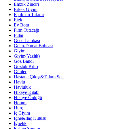
Emzik Zinciri
Erkek Giyim
Eşofman Takımı
Etek
Ev Botu
Fırın Tutacağı
Fular
Gece Lambası
Gelin-Damat Bohçası
Giyim
Giyim(Yazlık)
Göz Bandı
Gözlük Kılıfı
Günler
Hastane Çıkışı&Tulum Seti
Havlu
Havluluk
Hikaye Kitabı
Hikaye Önlüğü
Homm
Hurç
İç Giyim
İğne&İlaç Kutusu
İğnelik
Kahve Sunum