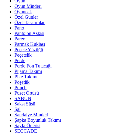
Oyun
Oyun Minderi
Oyuncak
Özel Günler
Özel Tasarımlar
Pano
Pantolon Askısı
Pareo
Parmak Kuklası
Peçete Yüzüğü
Peçetelik
Perde
Perde Fon Tutacağı
Pijama Takımı
Pike Takımı
Poşetlik
Punch
Puset Örtüsü
SABUN
Saksı Süsü
Şal
Sandalye Minderi
Şapka Boyunluk Takımı
Sayfa Önerisi
SECCADE