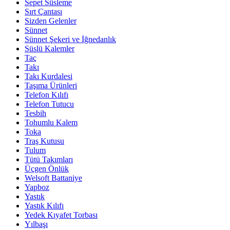
Sepet Süsleme
Sırt Çantası
Sizden Gelenler
Sünnet
Sünnet Şekeri ve İğnedanlık
Süslü Kalemler
Taç
Takı
Takı Kurdalesi
Taşıma Ürünleri
Telefon Kılıfı
Telefon Tutucu
Tesbih
Tohumlu Kalem
Toka
Traş Kutusu
Tulum
Tütü Takımları
Üçgen Önlük
Welsoft Battaniye
Yapboz
Yastık
Yastık Kılıfı
Yedek Kıyafet Torbası
Yılbaşı