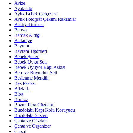
Avize
Ayakkabı
Aylık Bebek Çerçevesi
Aylık Fotoğraf Çekimi Rakamlar
Bakliyat torbası
Banyo
Bardak Altlığı
Battaniye
Bayram
Bayram Tişörtleri
Bebek Şekeri
Bebek Uyku Seti
Bebek Uyuyor Kapı Askısı
Bere ve Boyunluk Seti
Beslenme Mendili
Bez Pastası
Bileklik
Blog
Bornoz
Bozuk Para Cüzdanı
Buzdolabı Kapı Kolu Koruyucu
Buzdolabı Süsleri
Çanta ve Cüzdan
Çanta ve Organizer
Çarşaf