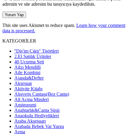
adresim ve site adresim bu tarayıcıya kaydedilsin.
This site uses Akismet to reduce spam.
Learn how your comment
data is processed.
KATEGORİLER
''Diş'im Çıktı'' Tişörtleri
2.El Satılık Ürünler
40 Uçurma Seti
Ağzı Mendilli
Aile Kombini
Ajanda&Defter
Aksesuar
Aktivite Kitabı
Alışveriş Çantası(Bez Çanta)
Alt Açma Minderi
Amigurumi
Anahtarlık&Çanta Süsü
Anaokulu Hediyelikleri
Araba Aksesuarı
Arabada Bebek Var Yazısı
Arma