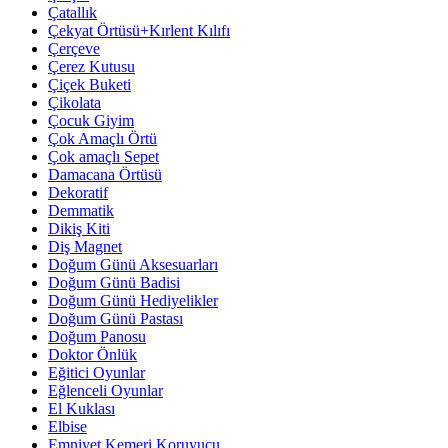
Çatallık
Çekyat Örtüsü+Kırlent Kılıfı
Çerçeve
Çerez Kutusu
Çiçek Buketi
Çikolata
Çocuk Giyim
Çok Amaçlı Örtü
Çok amaçlı Sepet
Damacana Örtüsü
Dekoratif
Demmatik
Dikiş Kiti
Diş Magnet
Doğum Günü Aksesuarları
Doğum Günü Badisi
Doğum Günü Hediyelikler
Doğum Günü Pastası
Doğum Panosu
Doktor Önlük
Eğitici Oyunlar
Eğlenceli Oyunlar
El Kuklası
Elbise
Emniyet Kemeri Koruyucu