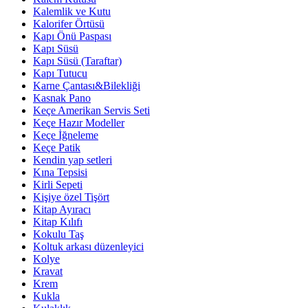
Kalemlik ve Kutu
Kalorifer Örtüsü
Kapı Önü Paspası
Kapı Süsü
Kapı Süsü (Taraftar)
Kapı Tutucu
Karne Çantası&Bilekliği
Kasnak Pano
Keçe Amerikan Servis Seti
Keçe Hazır Modeller
Keçe İğneleme
Keçe Patik
Kendin yap setleri
Kına Tepsisi
Kirli Sepeti
Kişiye özel Tişört
Kitap Ayıracı
Kitap Kılıfı
Kokulu Taş
Koltuk arkası düzenleyici
Kolye
Kravat
Krem
Kukla