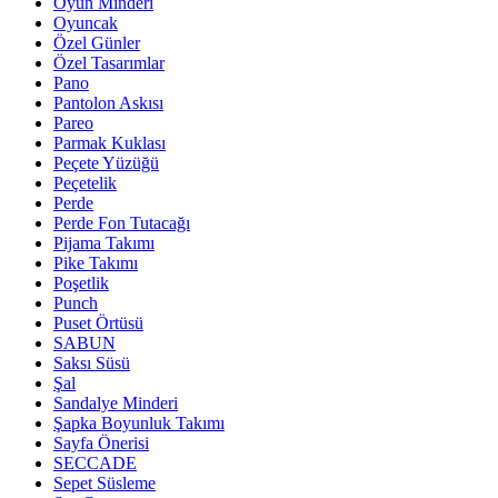
Oyun Minderi
Oyuncak
Özel Günler
Özel Tasarımlar
Pano
Pantolon Askısı
Pareo
Parmak Kuklası
Peçete Yüzüğü
Peçetelik
Perde
Perde Fon Tutacağı
Pijama Takımı
Pike Takımı
Poşetlik
Punch
Puset Örtüsü
SABUN
Saksı Süsü
Şal
Sandalye Minderi
Şapka Boyunluk Takımı
Sayfa Önerisi
SECCADE
Sepet Süsleme