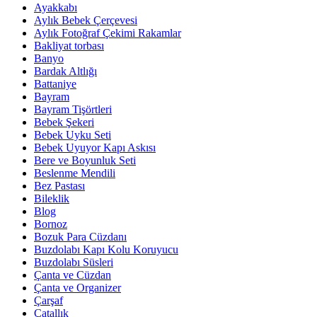
Ayakkabı
Aylık Bebek Çerçevesi
Aylık Fotoğraf Çekimi Rakamlar
Bakliyat torbası
Banyo
Bardak Altlığı
Battaniye
Bayram
Bayram Tişörtleri
Bebek Şekeri
Bebek Uyku Seti
Bebek Uyuyor Kapı Askısı
Bere ve Boyunluk Seti
Beslenme Mendili
Bez Pastası
Bileklik
Blog
Bornoz
Bozuk Para Cüzdanı
Buzdolabı Kapı Kolu Koruyucu
Buzdolabı Süsleri
Çanta ve Cüzdan
Çanta ve Organizer
Çarşaf
Çatallık