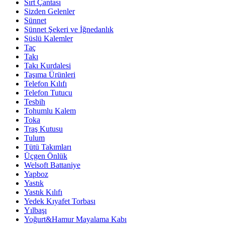
Sırt Çantası
Sizden Gelenler
Sünnet
Sünnet Şekeri ve İğnedanlık
Süslü Kalemler
Taç
Takı
Takı Kurdalesi
Taşıma Ürünleri
Telefon Kılıfı
Telefon Tutucu
Tesbih
Tohumlu Kalem
Toka
Traş Kutusu
Tulum
Tütü Takımları
Üçgen Önlük
Welsoft Battaniye
Yapboz
Yastık
Yastık Kılıfı
Yedek Kıyafet Torbası
Yılbaşı
Yoğurt&Hamur Mayalama Kabı