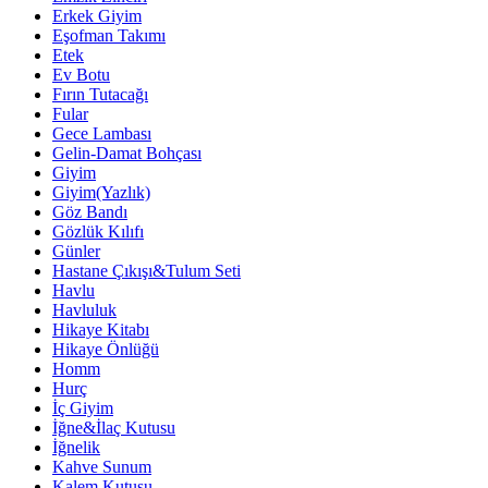
Erkek Giyim
Eşofman Takımı
Etek
Ev Botu
Fırın Tutacağı
Fular
Gece Lambası
Gelin-Damat Bohçası
Giyim
Giyim(Yazlık)
Göz Bandı
Gözlük Kılıfı
Günler
Hastane Çıkışı&Tulum Seti
Havlu
Havluluk
Hikaye Kitabı
Hikaye Önlüğü
Homm
Hurç
İç Giyim
İğne&İlaç Kutusu
İğnelik
Kahve Sunum
Kalem Kutusu