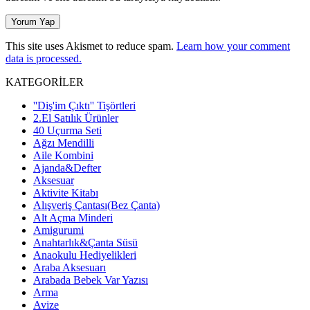
This site uses Akismet to reduce spam.
Learn how your comment
data is processed.
KATEGORİLER
''Diş'im Çıktı'' Tişörtleri
2.El Satılık Ürünler
40 Uçurma Seti
Ağzı Mendilli
Aile Kombini
Ajanda&Defter
Aksesuar
Aktivite Kitabı
Alışveriş Çantası(Bez Çanta)
Alt Açma Minderi
Amigurumi
Anahtarlık&Çanta Süsü
Anaokulu Hediyelikleri
Araba Aksesuarı
Arabada Bebek Var Yazısı
Arma
Avize