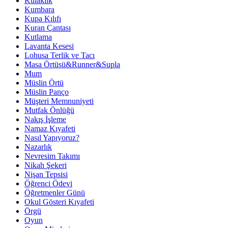
Kulaklık
Kumbara
Kupa Kılıfı
Kuran Çantası
Kutlama
Lavanta Kesesi
Lohusa Terlik ve Tacı
Masa Örtüsü&Runner&Supla
Mum
Müslin Örtü
Müslin Panço
Müşteri Memnuniyeti
Mutfak Önlüğü
Nakış İşleme
Namaz Kıyafeti
Nasıl Yapıyoruz?
Nazarlık
Nevresim Takımı
Nikah Şekeri
Nişan Tepsisi
Öğrenci Ödevi
Öğretmenler Günü
Okul Gösteri Kıyafeti
Örgü
Oyun