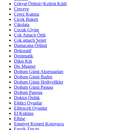
Çekyat Örtüsü+Kırlent Kılıfı
Çerçeve
Çerez Kutusu
Çiçek Buketi
Çikolata
Çocuk Giyim
Çok Amaçlı Örtü
Çok amaçlı Sepet
Damacana Örtüsü
Dekoratif
Demmatik
Dikiş Kiti
Diş Magnet
Doğum Günü Aksesuarları
Doğum Günü Badisi
Doğum Günü Hediyelikler
Doğum Günü Pastası
Doğum Panosu
Doktor Önlük
Eğitici Oyunlar
Eğlenceli Oyunlar
El Kuklası
Elbise
Emniyet Kemeri Koruyucu
Emzik Zinciri