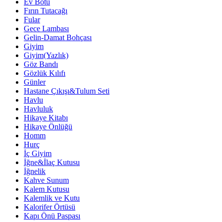
Ev Botu
Fırın Tutacağı
Fular
Gece Lambası
Gelin-Damat Bohçası
Giyim
Giyim(Yazlık)
Göz Bandı
Gözlük Kılıfı
Günler
Hastane Çıkışı&Tulum Seti
Havlu
Havluluk
Hikaye Kitabı
Hikaye Önlüğü
Homm
Hurç
İç Giyim
İğne&İlaç Kutusu
İğnelik
Kahve Sunum
Kalem Kutusu
Kalemlik ve Kutu
Kalorifer Örtüsü
Kapı Önü Paspası