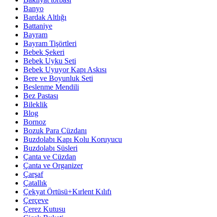
Banyo
Bardak Altlığı
Battaniye
Bayram
Bayram Tişörtleri
Bebek Şekeri
Bebek Uyku Seti
Bebek Uyuyor Kapı Askısı
Bere ve Boyunluk Seti
Beslenme Mendili
Bez Pastası
Bileklik
Blog
Bornoz
Bozuk Para Cüzdanı
Buzdolabı Kapı Kolu Koruyucu
Buzdolabı Süsleri
Çanta ve Cüzdan
Çanta ve Organizer
Çarşaf
Çatallık
Çekyat Örtüsü+Kırlent Kılıfı
Çerçeve
Çerez Kutusu