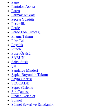
Pano
Pantolon Askısı
Pareo
Parmak Kuklası
Peçete Yüzüğü
Peçetelik
Perde
Perde Fon Tutacağı
Pijama Takımı
Pike Takımı
Poşetlik
Punch
Puset Örtüsü
SABUN
Saksı Süsü
Şal
Sandalye Minderi
Şapka Boyunluk Takımı
Sayfa Önerisi
SECCADE
Sepet Süsleme
Sırt Çantası
Sizden Gelenler
Sünnet
Sünnet Şekeri ve İğnedanlık