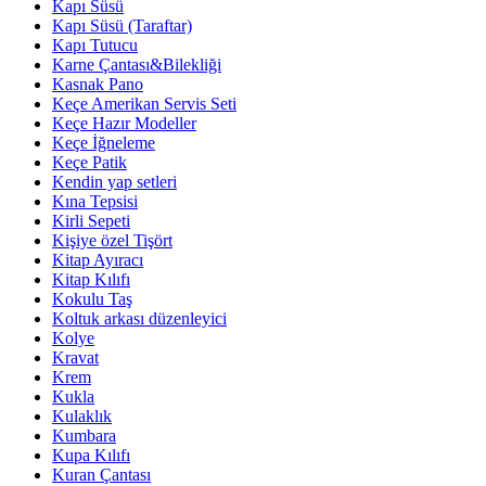
Kapı Süsü
Kapı Süsü (Taraftar)
Kapı Tutucu
Karne Çantası&Bilekliği
Kasnak Pano
Keçe Amerikan Servis Seti
Keçe Hazır Modeller
Keçe İğneleme
Keçe Patik
Kendin yap setleri
Kına Tepsisi
Kirli Sepeti
Kişiye özel Tişört
Kitap Ayıracı
Kitap Kılıfı
Kokulu Taş
Koltuk arkası düzenleyici
Kolye
Kravat
Krem
Kukla
Kulaklık
Kumbara
Kupa Kılıfı
Kuran Çantası