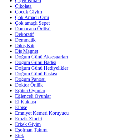
Çiçek Buketi
Çikolata
Çocuk Giyim
Çok Amaçlı Örtü
Çok amaçlı Sepet
Damacana Örtüsü
Dekoratif
Demmatik
Dikiş Kiti
Diş Magnet
Doğum Günü Aksesuarları
Doğum Günü Badisi
Doğum Günü Hediyelikler
Doğum Günü Pastası
Doğum Panosu
Doktor Önlük
Eğitici Oyunlar
Eğlenceli Oyunlar
El Kuklası
Elbise
Emniyet Kemeri Koruyucu
Emzik Zinciri
Erkek Giyim
Eşofman Takımı
Etek