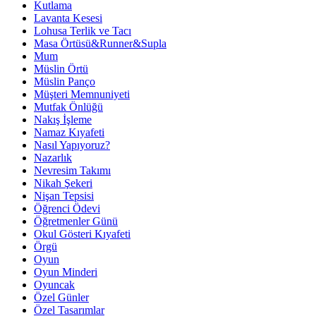
Kutlama
Lavanta Kesesi
Lohusa Terlik ve Tacı
Masa Örtüsü&Runner&Supla
Mum
Müslin Örtü
Müslin Panço
Müşteri Memnuniyeti
Mutfak Önlüğü
Nakış İşleme
Namaz Kıyafeti
Nasıl Yapıyoruz?
Nazarlık
Nevresim Takımı
Nikah Şekeri
Nişan Tepsisi
Öğrenci Ödevi
Öğretmenler Günü
Okul Gösteri Kıyafeti
Örgü
Oyun
Oyun Minderi
Oyuncak
Özel Günler
Özel Tasarımlar