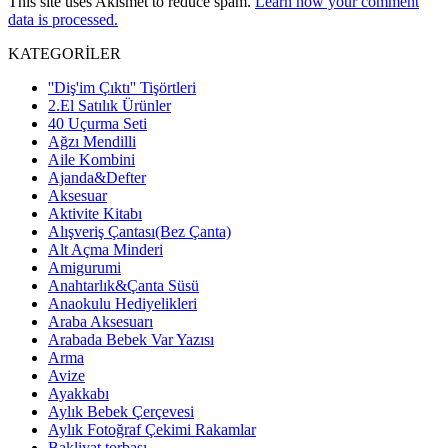
This site uses Akismet to reduce spam.
Learn how your comment
data is processed.
KATEGORİLER
''Diş'im Çıktı'' Tişörtleri
2.El Satılık Ürünler
40 Uçurma Seti
Ağzı Mendilli
Aile Kombini
Ajanda&Defter
Aksesuar
Aktivite Kitabı
Alışveriş Çantası(Bez Çanta)
Alt Açma Minderi
Amigurumi
Anahtarlık&Çanta Süsü
Anaokulu Hediyelikleri
Araba Aksesuarı
Arabada Bebek Var Yazısı
Arma
Avize
Ayakkabı
Aylık Bebek Çerçevesi
Aylık Fotoğraf Çekimi Rakamlar
Bakliyat torbası