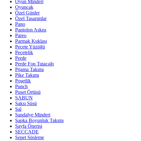
Oyun Minderi
Oyuncak
Özel Günler
Özel Tasarımlar
Pano
Pantolon Askısı
Pareo
Parmak Kuklası
Peçete Yüzüğü
Peçetelik
Perde
Perde Fon Tutacağı
Pijama Takımı
Pike Takımı
Poşetlik
Punch
Puset Örtüsü
SABUN
Saksı Süsü
Şal
Sandalye Minderi
Şapka Boyunluk Takımı
Sayfa Önerisi
SECCADE
Sepet Süsleme