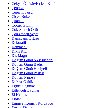
Çekyat Örtüsü+Kırlent Kılıfı
Çerçeve
Çerez Kutusu
Çiçek Buketi
Çikolata
Çocuk Giyim
Çok Amaçlı Örtü
Çok amaçlı Sepet
Damacana Örtüsü
Dekoratif
Demmatik
Dikiş Kiti
Diş Magnet
Doğum Günü Aksesuarları
Doğum Günü Badisi
Doğum Günü Hediyelikler
Doğum Günü Pastası
Doğum Panosu
Doktor Önlük
Eğitici Oyunlar
Eğlenceli Oyunlar
El Kuklası
Elbise
Emniyet Kemeri Koruyucu
Emzik Zinciri