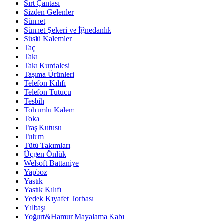
Sırt Çantası
Sizden Gelenler
Sünnet
Sünnet Şekeri ve İğnedanlık
Süslü Kalemler
Taç
Takı
Takı Kurdalesi
Taşıma Ürünleri
Telefon Kılıfı
Telefon Tutucu
Tesbih
Tohumlu Kalem
Toka
Traş Kutusu
Tulum
Tütü Takımları
Üçgen Önlük
Welsoft Battaniye
Yapboz
Yastık
Yastık Kılıfı
Yedek Kıyafet Torbası
Yılbaşı
Yoğurt&Hamur Mayalama Kabı