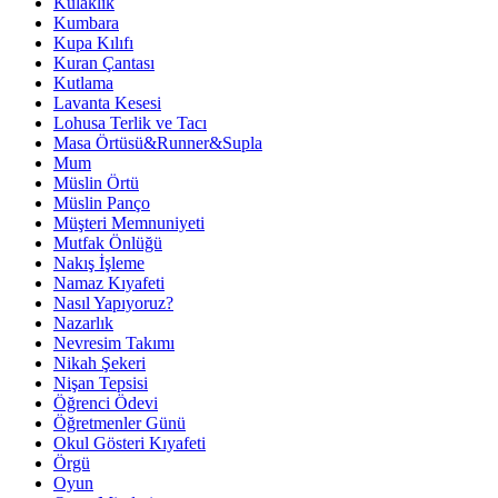
Kulaklık
Kumbara
Kupa Kılıfı
Kuran Çantası
Kutlama
Lavanta Kesesi
Lohusa Terlik ve Tacı
Masa Örtüsü&Runner&Supla
Mum
Müslin Örtü
Müslin Panço
Müşteri Memnuniyeti
Mutfak Önlüğü
Nakış İşleme
Namaz Kıyafeti
Nasıl Yapıyoruz?
Nazarlık
Nevresim Takımı
Nikah Şekeri
Nişan Tepsisi
Öğrenci Ödevi
Öğretmenler Günü
Okul Gösteri Kıyafeti
Örgü
Oyun