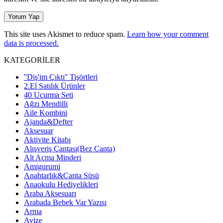
This site uses Akismet to reduce spam.
Learn how your comment
data is processed.
KATEGORİLER
''Diş'im Çıktı'' Tişörtleri
2.El Satılık Ürünler
40 Uçurma Seti
Ağzı Mendilli
Aile Kombini
Ajanda&Defter
Aksesuar
Aktivite Kitabı
Alışveriş Çantası(Bez Çanta)
Alt Açma Minderi
Amigurumi
Anahtarlık&Çanta Süsü
Anaokulu Hediyelikleri
Araba Aksesuarı
Arabada Bebek Var Yazısı
Arma
Avize