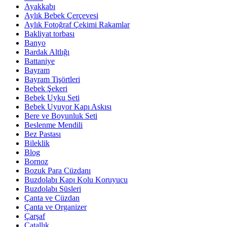
Ayakkabı
Aylık Bebek Çerçevesi
Aylık Fotoğraf Çekimi Rakamlar
Bakliyat torbası
Banyo
Bardak Altlığı
Battaniye
Bayram
Bayram Tişörtleri
Bebek Şekeri
Bebek Uyku Seti
Bebek Uyuyor Kapı Askısı
Bere ve Boyunluk Seti
Beslenme Mendili
Bez Pastası
Bileklik
Blog
Bornoz
Bozuk Para Cüzdanı
Buzdolabı Kapı Kolu Koruyucu
Buzdolabı Süsleri
Çanta ve Cüzdan
Çanta ve Organizer
Çarşaf
Çatallık