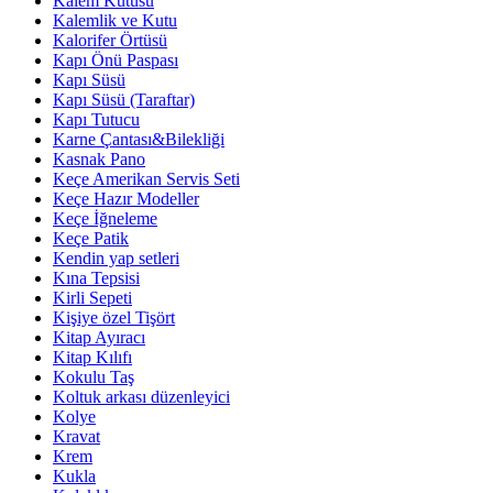
Kalem Kutusu
Kalemlik ve Kutu
Kalorifer Örtüsü
Kapı Önü Paspası
Kapı Süsü
Kapı Süsü (Taraftar)
Kapı Tutucu
Karne Çantası&Bilekliği
Kasnak Pano
Keçe Amerikan Servis Seti
Keçe Hazır Modeller
Keçe İğneleme
Keçe Patik
Kendin yap setleri
Kına Tepsisi
Kirli Sepeti
Kişiye özel Tişört
Kitap Ayıracı
Kitap Kılıfı
Kokulu Taş
Koltuk arkası düzenleyici
Kolye
Kravat
Krem
Kukla