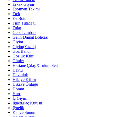
Erkek Giyim
Eşofman Takımı
Etek
Ev Botu
Fırın Tutacağı
Fular
Gece Lambası
Gelin-Damat Bohçası
Giyim
Giyim(Yazlık)
Göz Bandı
Gözlük Kılıfı
Günler
Hastane Çıkışı&Tulum Seti
Havlu
Havluluk
Hikaye Kitabı
Hikaye Önlüğü
Homm
Hurç
İç Giyim
İğne&İlaç Kutusu
İğnelik
Kahve Sunum