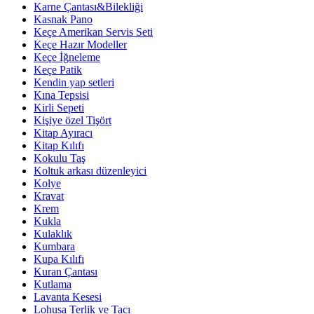
Karne Çantası&Bilekliği
Kasnak Pano
Keçe Amerikan Servis Seti
Keçe Hazır Modeller
Keçe İğneleme
Keçe Patik
Kendin yap setleri
Kına Tepsisi
Kirli Sepeti
Kişiye özel Tişört
Kitap Ayıracı
Kitap Kılıfı
Kokulu Taş
Koltuk arkası düzenleyici
Kolye
Kravat
Krem
Kukla
Kulaklık
Kumbara
Kupa Kılıfı
Kuran Çantası
Kutlama
Lavanta Kesesi
Lohusa Terlik ve Tacı