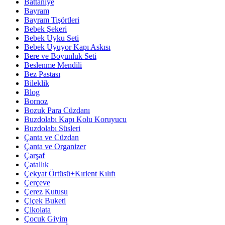
Battaniye
Bayram
Bayram Tişörtleri
Bebek Şekeri
Bebek Uyku Seti
Bebek Uyuyor Kapı Askısı
Bere ve Boyunluk Seti
Beslenme Mendili
Bez Pastası
Bileklik
Blog
Bornoz
Bozuk Para Cüzdanı
Buzdolabı Kapı Kolu Koruyucu
Buzdolabı Süsleri
Çanta ve Cüzdan
Çanta ve Organizer
Çarşaf
Çatallık
Çekyat Örtüsü+Kırlent Kılıfı
Çerçeve
Çerez Kutusu
Çiçek Buketi
Çikolata
Çocuk Giyim