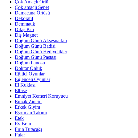
Çok Amaçlı Örtü
Çok amaçlı Sepet
Damacana Örtüsü
Dekoratif
Demmatik
Dikiş Kiti
Diş Magnet
Doğum Günü Aksesuarları
Doğum Günü Badisi
Doğum Günü Hediyelikler
Doğum Günü Pastası
Doğum Panosu
Doktor Önlük
Eğitici Oyunlar
Eğlenceli Oyunlar
El Kuklası
Elbise
Emniyet Kemeri Koruyucu
Emzik Zinciri
Erkek Giyim
Eşofman Takımı
Etek
Ev Botu
Fırın Tutacağı
Fular