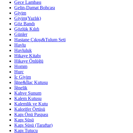
Gece Lambası
Gelin-Damat Bohçası
Giyim
Giyim(Yazlık)
Göz Bandı
Gözlük Kılıfı
Günler
Hastane Çıkışı&Tulum Seti
Havlu
Havluluk
Hikaye Kitabı
Hikaye Önlüğü
Homm
Hurç
İç Giyim
İğne&İlaç Kutusu
İğnelik
Kahve Sunum
Kalem Kutusu
Kalemlik ve Kutu
Kalorifer Örtüsü
Kapı Önü Paspası
Kapı Süsü
Kapı Süsü (Taraftar)
Kapı Tutucu