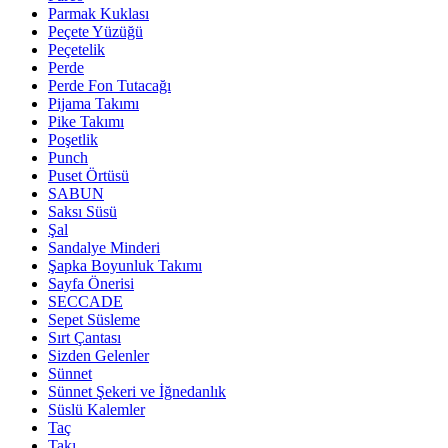
Parmak Kuklası
Peçete Yüzüğü
Peçetelik
Perde
Perde Fon Tutacağı
Pijama Takımı
Pike Takımı
Poşetlik
Punch
Puset Örtüsü
SABUN
Saksı Süsü
Şal
Sandalye Minderi
Şapka Boyunluk Takımı
Sayfa Önerisi
SECCADE
Sepet Süsleme
Sırt Çantası
Sizden Gelenler
Sünnet
Sünnet Şekeri ve İğnedanlık
Süslü Kalemler
Taç
Takı