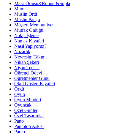
Masa Örtüsü&Runner&Supla
Mum
Müslin Örtü
Müslin Panço
Müşteri Memnuniyeti
Mutfak Önlüğü
Nakış İşleme
Namaz Kıyafeti
Nasıl Yapıyoruz?
Nazarlık
Nevresim Takımı
Nikah Şekeri
Nişan Tepsisi
Öğrenci Ödevi
Öğretmenler Günü
Okul Gösteri Kıyafeti
Örgü
Oyun
Oyun Minderi
Oyuncak
Özel Günler
Özel Tasarımlar
Pano
Pantolon Askısı
Pareo