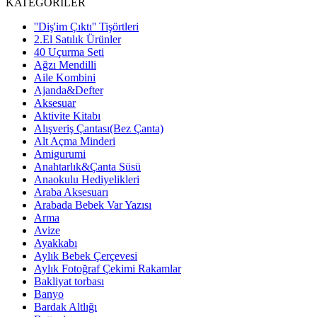
KATEGORİLER
''Diş'im Çıktı'' Tişörtleri
2.El Satılık Ürünler
40 Uçurma Seti
Ağzı Mendilli
Aile Kombini
Ajanda&Defter
Aksesuar
Aktivite Kitabı
Alışveriş Çantası(Bez Çanta)
Alt Açma Minderi
Amigurumi
Anahtarlık&Çanta Süsü
Anaokulu Hediyelikleri
Araba Aksesuarı
Arabada Bebek Var Yazısı
Arma
Avize
Ayakkabı
Aylık Bebek Çerçevesi
Aylık Fotoğraf Çekimi Rakamlar
Bakliyat torbası
Banyo
Bardak Altlığı