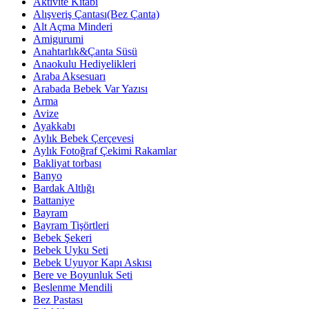
Aktivite Kitabı
Alışveriş Çantası(Bez Çanta)
Alt Açma Minderi
Amigurumi
Anahtarlık&Çanta Süsü
Anaokulu Hediyelikleri
Araba Aksesuarı
Arabada Bebek Var Yazısı
Arma
Avize
Ayakkabı
Aylık Bebek Çerçevesi
Aylık Fotoğraf Çekimi Rakamlar
Bakliyat torbası
Banyo
Bardak Altlığı
Battaniye
Bayram
Bayram Tişörtleri
Bebek Şekeri
Bebek Uyku Seti
Bebek Uyuyor Kapı Askısı
Bere ve Boyunluk Seti
Beslenme Mendili
Bez Pastası