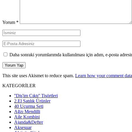
Yorum
*
Daha sonraki yorumlarımda kullanılması için adım, e-posta adresim
This site uses Akismet to reduce spam.
Learn how your comment data 
KATEGORİLER
''Diş'im Çıktı'' Tişörtleri
2.El Satılık Ürünler
40 Uçurma Seti
Ağzı Mendilli
Aile Kombini
Ajanda&Defter
Aksesuar