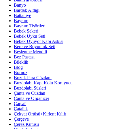
Banyo
Bardak Altlığı
Battaniye
Bayram
Bayram Tişörtleri
Bebek Şekeri
Bebek Uyku Seti
Bebek Uyuyor Kapı Askısı
Bere ve Boyunluk Seti
Beslenme Mendili
Bez Pastası
Bileklik
Blog
Bornoz
Bozuk Para Cüzdanı
Buzdolabı Kapı Kolu Koruyucu
Buzdolabı Süsleri
Çanta ve Cüzdan
Çanta ve Organizer
Çarşaf
Çatallık
Çekyat Örtüsü+Kırlent Kılıfı
Çerçeve
Çerez Kutusu