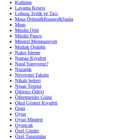
Kutlama
Lavanta Kesesi
Lohusa Terlik ve Tacı
Masa Örtüsü&Runner&Supla
Mum
Müslin Örtü
Müslin Panço
Müşteri Memnuniyeti
Mutfak Önlüğü
Nakış İşleme
Namaz Kıyafeti
Nasıl Yapıyoruz?
Nazarlık
Nevresim Takımı
Nikah Şekeri
Nişan Tepsisi
Öğrenci Ödevi
Öğretmenler Günü
Okul Gösteri Kıyafeti
Örgü
Oyun
Oyun Minderi
Oyuncak
Özel Günler
Özel Tasarımlar