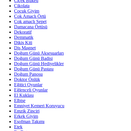
Çiçek Buketi
Çikolata
Çocuk Giyim
Çok Amaçlı Örtü
Çok amaçlı Sepet
Damacana Örtüsü
Dekoratif
Demmatik
Dikiş Kiti
Diş Magnet
Doğum Günü Aksesuarları
Doğum Günü Badisi
Doğum Günü Hediyelikler
Doğum Günü Pastası
Doğum Panosu
Doktor Önlük
Eğitici Oyunlar
Eğlenceli Oyunlar
El Kuklası
Elbise
Emniyet Kemeri Koruyucu
Emzik Zinciri
Erkek Giyim
Eşofman Takımı
Etek