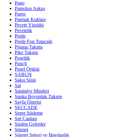
Pano
Pantolon Askısı
Pareo
Parmak Kuklası
Peçete Yüzüğü
Peçetelik
Perde
Perde Fon Tutacağı
Pijama Takımı
Pike Takımı
Poşetlik
Punch
Puset Örtüsü
SABUN
Saksı Süsü
Şal
Sandalye Minderi
Şapka Boyunluk Takımı
Sayfa Önerisi
SECCADE
Sepet Süsleme
Sırt Çantası
Sizden Gelenler
Sünnet
Sünnet Şekeri ve İğnedanlık