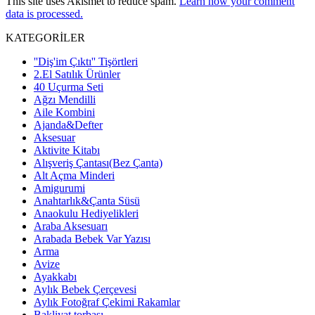
This site uses Akismet to reduce spam.
Learn how your comment
data is processed.
KATEGORİLER
''Diş'im Çıktı'' Tişörtleri
2.El Satılık Ürünler
40 Uçurma Seti
Ağzı Mendilli
Aile Kombini
Ajanda&Defter
Aksesuar
Aktivite Kitabı
Alışveriş Çantası(Bez Çanta)
Alt Açma Minderi
Amigurumi
Anahtarlık&Çanta Süsü
Anaokulu Hediyelikleri
Araba Aksesuarı
Arabada Bebek Var Yazısı
Arma
Avize
Ayakkabı
Aylık Bebek Çerçevesi
Aylık Fotoğraf Çekimi Rakamlar
Bakliyat torbası