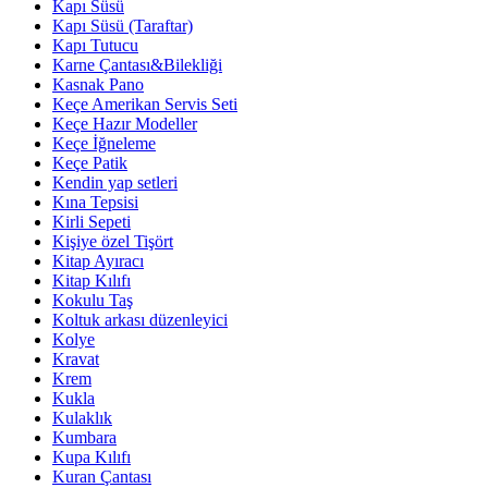
Kapı Süsü
Kapı Süsü (Taraftar)
Kapı Tutucu
Karne Çantası&Bilekliği
Kasnak Pano
Keçe Amerikan Servis Seti
Keçe Hazır Modeller
Keçe İğneleme
Keçe Patik
Kendin yap setleri
Kına Tepsisi
Kirli Sepeti
Kişiye özel Tişört
Kitap Ayıracı
Kitap Kılıfı
Kokulu Taş
Koltuk arkası düzenleyici
Kolye
Kravat
Krem
Kukla
Kulaklık
Kumbara
Kupa Kılıfı
Kuran Çantası