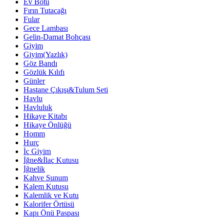
Ev Botu
Fırın Tutacağı
Fular
Gece Lambası
Gelin-Damat Bohçası
Giyim
Giyim(Yazlık)
Göz Bandı
Gözlük Kılıfı
Günler
Hastane Çıkışı&Tulum Seti
Havlu
Havluluk
Hikaye Kitabı
Hikaye Önlüğü
Homm
Hurç
İç Giyim
İğne&İlaç Kutusu
İğnelik
Kahve Sunum
Kalem Kutusu
Kalemlik ve Kutu
Kalorifer Örtüsü
Kapı Önü Paspası