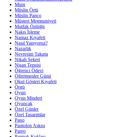
Mum
Müslin Örtü
Müslin Panço
Müşteri Memnuniyeti
Mutfak Önlüğü
Nakış İşleme
Namaz Kıyafeti
Nasıl Yapıyoruz?
Nazarlık
Nevresim Takımı
Nikah Şekeri
Nişan Tepsisi
Öğrenci Ödevi
Öğretmenler Günü
Okul Gösteri Kıyafeti
Örgü
Oyun
Oyun Minderi
Oyuncak
Özel Günler
Özel Tasarımlar
Pano
Pantolon Askısı
Pareo
Parmak Kuklası