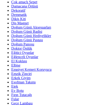
Çok amaçlı Sepet
Damacana Örtüsü
Dekoratif
Demmatik
Dikiş Kiti
Diş Magnet
Doğum Günü Aksesuarları
Doğum Günü Badisi
Doğum Günü Hediyelikler
Doğum Günü Pastası
Doğum Panosu
Doktor Önlük
Eğitici Oyunlar
Eğlenceli Oyunlar
El Kuklası
Elbise
Emniyet Kemeri Koruyucu
Emzik Zinciri
Erkek Giyim
Eşofman Takımı
Etek
Ev Botu
Fırın Tutacağı
Fular
Gece Lambası