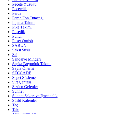
Peçete Yüzüğü
Peçetelik
Perde
Perde Fon Tutacağı
Pijama Takımı
Pike Takımı
Poşetlik
Punch
Puset Örtüsü
SABUN
Saksı Süsü
Şal
Sandalye Minderi
Şapka Boyunluk Takımı
Sayfa Önerisi
SECCADE
Sepet Süsleme
Sırt Çantası
Sizden Gelenler
Sünnet
Sünnet Şekeri ve İğnedanlık
Süslü Kalemler
Taç
Takı