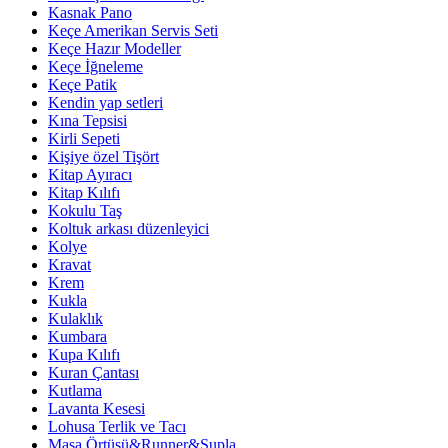
Kasnak Pano
Keçe Amerikan Servis Seti
Keçe Hazır Modeller
Keçe İğneleme
Keçe Patik
Kendin yap setleri
Kına Tepsisi
Kirli Sepeti
Kişiye özel Tişört
Kitap Ayıracı
Kitap Kılıfı
Kokulu Taş
Koltuk arkası düzenleyici
Kolye
Kravat
Krem
Kukla
Kulaklık
Kumbara
Kupa Kılıfı
Kuran Çantası
Kutlama
Lavanta Kesesi
Lohusa Terlik ve Tacı
Masa Örtüsü&Runner&Supla