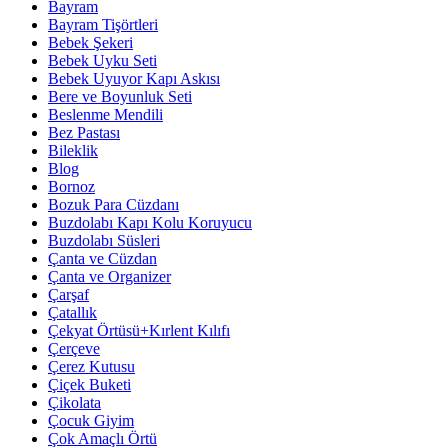
Bayram
Bayram Tişörtleri
Bebek Şekeri
Bebek Uyku Seti
Bebek Uyuyor Kapı Askısı
Bere ve Boyunluk Seti
Beslenme Mendili
Bez Pastası
Bileklik
Blog
Bornoz
Bozuk Para Cüzdanı
Buzdolabı Kapı Kolu Koruyucu
Buzdolabı Süsleri
Çanta ve Cüzdan
Çanta ve Organizer
Çarşaf
Çatallık
Çekyat Örtüsü+Kırlent Kılıfı
Çerçeve
Çerez Kutusu
Çiçek Buketi
Çikolata
Çocuk Giyim
Çok Amaçlı Örtü