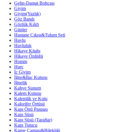
Gelin-Damat Bohçası
Giyim
Giyim(Yazlık)
Göz Bandı
Gözlük Kılıfı
Günler
Hastane Çıkışı&Tulum Seti
Havlu
Havluluk
Hikaye Kitabı
Hikaye Önlüğü
Homm
Hurç
İç Giyim
İğne&İlaç Kutusu
İğnelik
Kahve Sunum
Kalem Kutusu
Kalemlik ve Kutu
Kalorifer Örtüsü
Kapı Önü Paspası
Kapı Süsü
Kapı Süsü (Taraftar)
Kapı Tutucu
Karne Çantası&Bilekliği