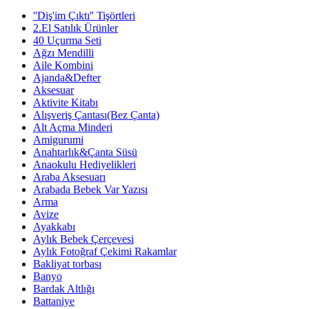
''Diş'im Çıktı'' Tişörtleri
2.El Satılık Ürünler
40 Uçurma Seti
Ağzı Mendilli
Aile Kombini
Ajanda&Defter
Aksesuar
Aktivite Kitabı
Alışveriş Çantası(Bez Çanta)
Alt Açma Minderi
Amigurumi
Anahtarlık&Çanta Süsü
Anaokulu Hediyelikleri
Araba Aksesuarı
Arabada Bebek Var Yazısı
Arma
Avize
Ayakkabı
Aylık Bebek Çerçevesi
Aylık Fotoğraf Çekimi Rakamlar
Bakliyat torbası
Banyo
Bardak Altlığı
Battaniye