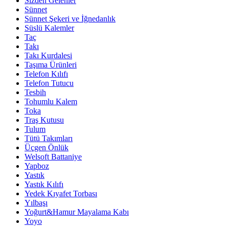
Sizden Gelenler
Sünnet
Sünnet Şekeri ve İğnedanlık
Süslü Kalemler
Taç
Takı
Takı Kurdalesi
Taşıma Ürünleri
Telefon Kılıfı
Telefon Tutucu
Tesbih
Tohumlu Kalem
Toka
Traş Kutusu
Tulum
Tütü Takımları
Üçgen Önlük
Welsoft Battaniye
Yapboz
Yastık
Yastık Kılıfı
Yedek Kıyafet Torbası
Yılbaşı
Yoğurt&Hamur Mayalama Kabı
Yoyo