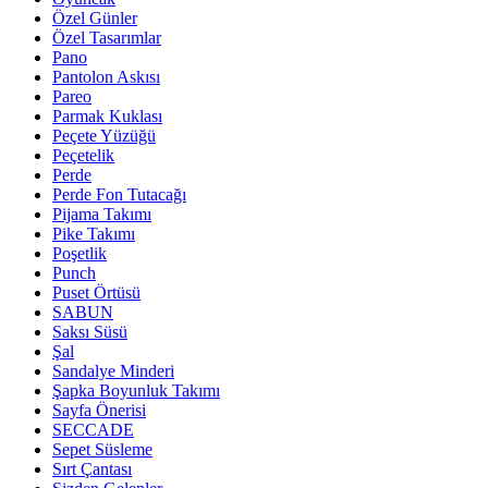
Özel Günler
Özel Tasarımlar
Pano
Pantolon Askısı
Pareo
Parmak Kuklası
Peçete Yüzüğü
Peçetelik
Perde
Perde Fon Tutacağı
Pijama Takımı
Pike Takımı
Poşetlik
Punch
Puset Örtüsü
SABUN
Saksı Süsü
Şal
Sandalye Minderi
Şapka Boyunluk Takımı
Sayfa Önerisi
SECCADE
Sepet Süsleme
Sırt Çantası