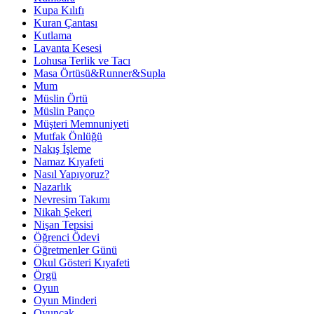
Kupa Kılıfı
Kuran Çantası
Kutlama
Lavanta Kesesi
Lohusa Terlik ve Tacı
Masa Örtüsü&Runner&Supla
Mum
Müslin Örtü
Müslin Panço
Müşteri Memnuniyeti
Mutfak Önlüğü
Nakış İşleme
Namaz Kıyafeti
Nasıl Yapıyoruz?
Nazarlık
Nevresim Takımı
Nikah Şekeri
Nişan Tepsisi
Öğrenci Ödevi
Öğretmenler Günü
Okul Gösteri Kıyafeti
Örgü
Oyun
Oyun Minderi
Oyuncak