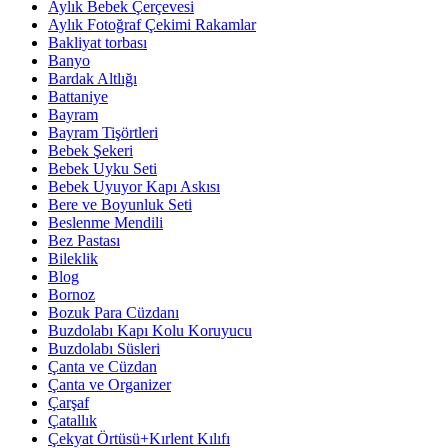
Aylık Bebek Çerçevesi
Aylık Fotoğraf Çekimi Rakamlar
Bakliyat torbası
Banyo
Bardak Altlığı
Battaniye
Bayram
Bayram Tişörtleri
Bebek Şekeri
Bebek Uyku Seti
Bebek Uyuyor Kapı Askısı
Bere ve Boyunluk Seti
Beslenme Mendili
Bez Pastası
Bileklik
Blog
Bornoz
Bozuk Para Cüzdanı
Buzdolabı Kapı Kolu Koruyucu
Buzdolabı Süsleri
Çanta ve Cüzdan
Çanta ve Organizer
Çarşaf
Çatallık
Çekyat Örtüsü+Kırlent Kılıfı