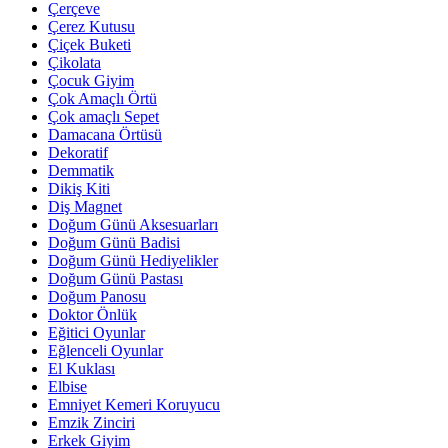
Çerçeve
Çerez Kutusu
Çiçek Buketi
Çikolata
Çocuk Giyim
Çok Amaçlı Örtü
Çok amaçlı Sepet
Damacana Örtüsü
Dekoratif
Demmatik
Dikiş Kiti
Diş Magnet
Doğum Günü Aksesuarları
Doğum Günü Badisi
Doğum Günü Hediyelikler
Doğum Günü Pastası
Doğum Panosu
Doktor Önlük
Eğitici Oyunlar
Eğlenceli Oyunlar
El Kuklası
Elbise
Emniyet Kemeri Koruyucu
Emzik Zinciri
Erkek Giyim