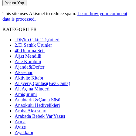
This site uses Akismet to reduce spam.
Learn how your comment
data is processed.
KATEGORİLER
''Diş'im Çıktı'' Tişörtleri
2.El Satılık Ürünler
40 Uçurma Seti
Ağzı Mendilli
Aile Kombini
Ajanda&Defter
Aksesuar
Aktivite Kitabı
Alışveriş Çantası(Bez Çanta)
Alt Açma Minderi
Amigurumi
Anahtarlık&Çanta Süsü
Anaokulu Hediyelikleri
Araba Aksesuarı
Arabada Bebek Var Yazısı
Arma
Avize
Ayakkabı