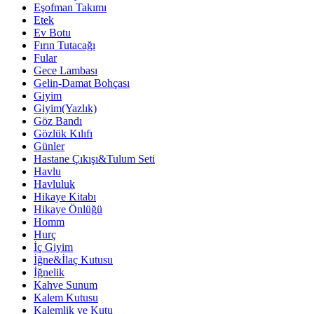
Eşofman Takımı
Etek
Ev Botu
Fırın Tutacağı
Fular
Gece Lambası
Gelin-Damat Bohçası
Giyim
Giyim(Yazlık)
Göz Bandı
Gözlük Kılıfı
Günler
Hastane Çıkışı&Tulum Seti
Havlu
Havluluk
Hikaye Kitabı
Hikaye Önlüğü
Homm
Hurç
İç Giyim
İğne&İlaç Kutusu
İğnelik
Kahve Sunum
Kalem Kutusu
Kalemlik ve Kutu