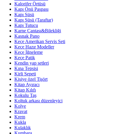
Kalorifer Örtüsü
Kapı Önü Paspası
Kapı Süsü
Kapı Süsü (Taraftar)
Kapı Tutucu
Karne Çantası&Bilekliği
Kasnak Pano
Keçe Amerikan Servis Seti
Keçe Hazır Modeller
Keçe İğneleme
Keçe Patik
Kendin yap setleri
Kına Tepsisi
Kirli Sepeti
Kişiye özel Tişört
Kitap Ayıracı
Kitap Kılıfı
Kokulu Taş
Koltuk arkası düzenleyici
Kolye
Kravat
Krem
Kukla
Kulaklık
Kumbara