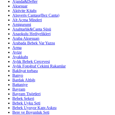
Ajanda&Defter
Aksesuar
Aktivite Kitabı
Alışveriş Çantası(Bez Çanta)
Alt Açma Minderi
Amigurumi
Anahtarlık&Çanta Süsü
Anaokulu Hediyelikleri
Araba Aksesuarı
Arabada Bebek Var Yazısı
Arma
Avize
Ayakkabı
Aylık Bebek Çerçevesi
Aylık Fotoğraf Çekimi Rakamlar
Bakliyat torbası
Banyo
Bardak Altlığı
Battaniye
Bayram
Bayram Tişörtleri
Bebek Şekeri
Bebek Uyku Seti
Bebek Uyuyor Kapı Askısı
Bere ve Boyunluk Seti