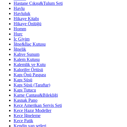
Hastane Çıkışı&Tulum Seti
Havlu
Havluluk
Hikaye Kitabı
Hikaye Önlüğü
Homm
Hurç
İç Giyim
İğne&İlaç Kutusu
İğnelik
Kahve Sunum
Kalem Kutusu
Kalemlik ve Kutu
Kalorifer Örtüsü
Kapı Önü Paspası
Kapı Süsü
Kapı Süsü (Taraftar)
Kapı Tutucu
Karne Çantası&Bilekliği
Kasnak Pano
Keçe Amerikan Servis Seti
Keçe Hazır Modeller
Keçe İğneleme
Keçe Patik
Kendin yap setleri