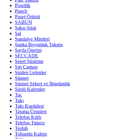
Poşetlik
Punch
Puset Örtüsü
SABUN
Saksı Süsü
Şal
Sandalye Minderi
Şapka Boyunluk Takımı
Sayfa Önerisi
SECCADE
Sepet Süsleme
Sırt Çantası
Sizden Gelenler
Sünnet
Sünnet Şekeri ve İğnedanlık
Süslü Kalemler
Taç
Takı
Takı Kurdalesi
Taşıma Ürünleri
Telefon Kılıfı
Telefon Tutucu
Tesbih
Tohumlu Kalem