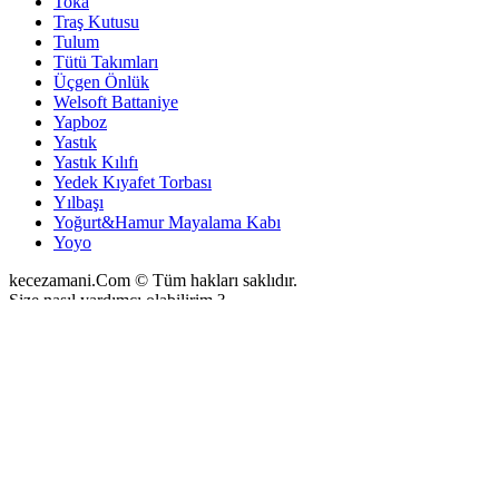
Toka
Traş Kutusu
Tulum
Tütü Takımları
Üçgen Önlük
Welsoft Battaniye
Yapboz
Yastık
Yastık Kılıfı
Yedek Kıyafet Torbası
Yılbaşı
Yoğurt&Hamur Mayalama Kabı
Yoyo
kecezamani.Com © Tüm hakları saklıdır.
Size nasıl yardımcı olabilirim ?
1
Powered by
Merhaba,
Keçe Zamanı - Polar Kuzucuk Tulum - hakkında size nasıl yardımcı
olabilirim ?
Sohbeti başlat