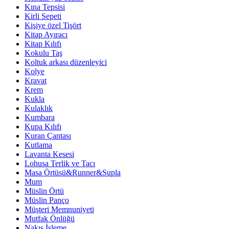
Kına Tepsisi
Kirli Sepeti
Kişiye özel Tişört
Kitap Ayıracı
Kitap Kılıfı
Kokulu Taş
Koltuk arkası düzenleyici
Kolye
Kravat
Krem
Kukla
Kulaklık
Kumbara
Kupa Kılıfı
Kuran Çantası
Kutlama
Lavanta Kesesi
Lohusa Terlik ve Tacı
Masa Örtüsü&Runner&Supla
Mum
Müslin Örtü
Müslin Panço
Müşteri Memnuniyeti
Mutfak Önlüğü
Nakış İşleme