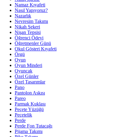
Namaz Kıyafeti
Nasıl Yapıyoruz?
Nazarlık
Nevresim Takımı
Nikah Şekeri
Nişan Tepsisi
Öğrenci Ödevi
Öğretmenler Günü
Okul Gösteri Kıyafeti
Örgü
Oyun
Oyun Minderi
Oyuncak
Özel Günler
Özel Tasarımlar
Pano
Pantolon Askısı
Pareo
Parmak Kuklası
Peçete Yüzüğü
Peçetelik
Perde
Perde Fon Tutacağı
Pijama Takımı
Pike Takımı