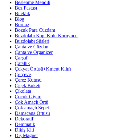
Beslenme Mendili
Bez Pastası
Bileklik
Blog
Bornoz
Bozuk Para Cüzdanı
Buzdolabı Kapı Kolu Koruyucu
Buzdolabı Süsleri
Çanta ve Cüzdan
Çanta ve Organizer
Çarşaf
Çatallık
Çekyat Örtüsü+Kırlent Kılıfı
Çerçeve
Çerez Kutusu
Çiçek Buketi
Çikolata
Çocuk Giyim
Çok Amaçlı Örtü
Çok amaçlı Sepet
Damacana Örtüsü
Dekoratif
Demmatik
Dikiş Kiti
Diş Magnet