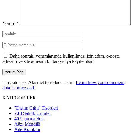
Yorum
*
Daha sonraki yorumlarımda kullanılması için adım, e-posta
adresim ve site adresim bu tarayıcıya kaydedilsin.
This site uses Akismet to reduce spam.
Learn how your comment
data is processed.
KATEGORİLER
''Diş'im Çıktı'' Tişörtleri
2.El Satılık Ürünler
40 Uçurma Seti
Ağzı Mendilli
Aile Kombini