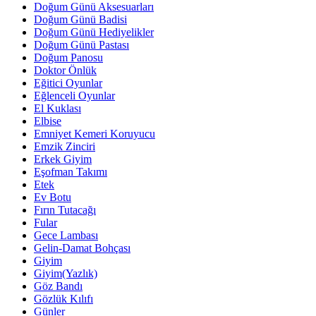
Doğum Günü Aksesuarları
Doğum Günü Badisi
Doğum Günü Hediyelikler
Doğum Günü Pastası
Doğum Panosu
Doktor Önlük
Eğitici Oyunlar
Eğlenceli Oyunlar
El Kuklası
Elbise
Emniyet Kemeri Koruyucu
Emzik Zinciri
Erkek Giyim
Eşofman Takımı
Etek
Ev Botu
Fırın Tutacağı
Fular
Gece Lambası
Gelin-Damat Bohçası
Giyim
Giyim(Yazlık)
Göz Bandı
Gözlük Kılıfı
Günler