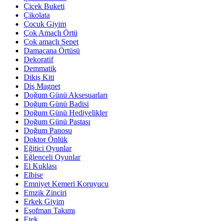
Çiçek Buketi
Çikolata
Çocuk Giyim
Çok Amaçlı Örtü
Çok amaçlı Sepet
Damacana Örtüsü
Dekoratif
Demmatik
Dikiş Kiti
Diş Magnet
Doğum Günü Aksesuarları
Doğum Günü Badisi
Doğum Günü Hediyelikler
Doğum Günü Pastası
Doğum Panosu
Doktor Önlük
Eğitici Oyunlar
Eğlenceli Oyunlar
El Kuklası
Elbise
Emniyet Kemeri Koruyucu
Emzik Zinciri
Erkek Giyim
Eşofman Takımı
Etek