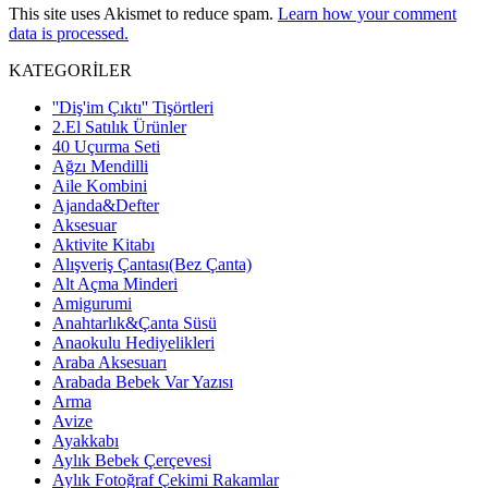
This site uses Akismet to reduce spam.
Learn how your comment
data is processed.
KATEGORİLER
''Diş'im Çıktı'' Tişörtleri
2.El Satılık Ürünler
40 Uçurma Seti
Ağzı Mendilli
Aile Kombini
Ajanda&Defter
Aksesuar
Aktivite Kitabı
Alışveriş Çantası(Bez Çanta)
Alt Açma Minderi
Amigurumi
Anahtarlık&Çanta Süsü
Anaokulu Hediyelikleri
Araba Aksesuarı
Arabada Bebek Var Yazısı
Arma
Avize
Ayakkabı
Aylık Bebek Çerçevesi
Aylık Fotoğraf Çekimi Rakamlar