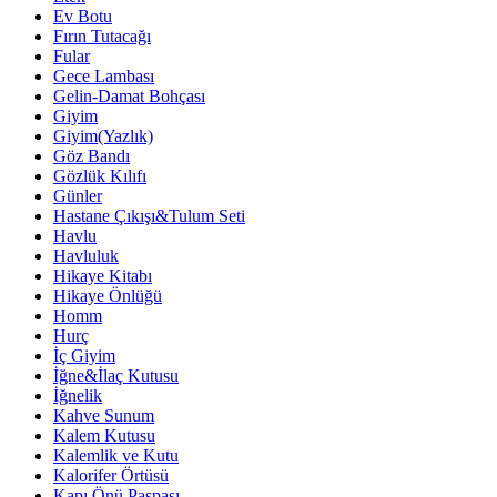
Ev Botu
Fırın Tutacağı
Fular
Gece Lambası
Gelin-Damat Bohçası
Giyim
Giyim(Yazlık)
Göz Bandı
Gözlük Kılıfı
Günler
Hastane Çıkışı&Tulum Seti
Havlu
Havluluk
Hikaye Kitabı
Hikaye Önlüğü
Homm
Hurç
İç Giyim
İğne&İlaç Kutusu
İğnelik
Kahve Sunum
Kalem Kutusu
Kalemlik ve Kutu
Kalorifer Örtüsü
Kapı Önü Paspası