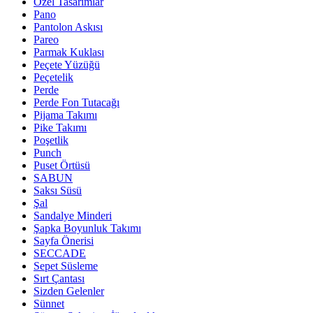
Özel Tasarımlar
Pano
Pantolon Askısı
Pareo
Parmak Kuklası
Peçete Yüzüğü
Peçetelik
Perde
Perde Fon Tutacağı
Pijama Takımı
Pike Takımı
Poşetlik
Punch
Puset Örtüsü
SABUN
Saksı Süsü
Şal
Sandalye Minderi
Şapka Boyunluk Takımı
Sayfa Önerisi
SECCADE
Sepet Süsleme
Sırt Çantası
Sizden Gelenler
Sünnet