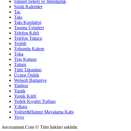
Sünnet Şekeri ve İğnedanlık
Süslü Kalemler
Taç
Takı
Takı Kurdalesi
Taşıma Ürünleri
Telefon Kılıfı
Telefon Tutucu
Tesbih
Tohumlu Kalem
Toka
Traş Kutusu
Tulum
Tütü Takımları
Üçgen Önlük
Welsoft Battaniye
Yapboz
Yastık
Yastık Kılıfı
Yedek Kıyafet Torbası
Yılbaşı
Yoğurt&Hamur Mayalama Kabı
Yoyo
kecezamani.Com © Tüm hakları saklıdır.