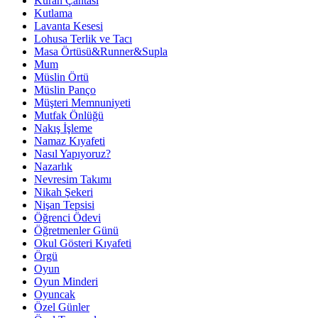
Kuran Çantası
Kutlama
Lavanta Kesesi
Lohusa Terlik ve Tacı
Masa Örtüsü&Runner&Supla
Mum
Müslin Örtü
Müslin Panço
Müşteri Memnuniyeti
Mutfak Önlüğü
Nakış İşleme
Namaz Kıyafeti
Nasıl Yapıyoruz?
Nazarlık
Nevresim Takımı
Nikah Şekeri
Nişan Tepsisi
Öğrenci Ödevi
Öğretmenler Günü
Okul Gösteri Kıyafeti
Örgü
Oyun
Oyun Minderi
Oyuncak
Özel Günler