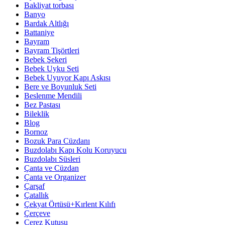
Bakliyat torbası
Banyo
Bardak Altlığı
Battaniye
Bayram
Bayram Tişörtleri
Bebek Şekeri
Bebek Uyku Seti
Bebek Uyuyor Kapı Askısı
Bere ve Boyunluk Seti
Beslenme Mendili
Bez Pastası
Bileklik
Blog
Bornoz
Bozuk Para Cüzdanı
Buzdolabı Kapı Kolu Koruyucu
Buzdolabı Süsleri
Çanta ve Cüzdan
Çanta ve Organizer
Çarşaf
Çatallık
Çekyat Örtüsü+Kırlent Kılıfı
Çerçeve
Çerez Kutusu