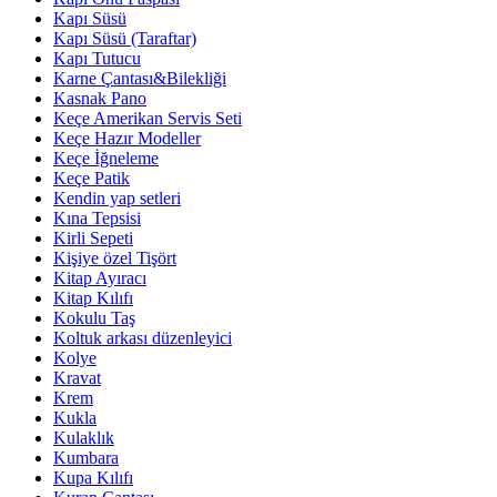
Kapı Süsü
Kapı Süsü (Taraftar)
Kapı Tutucu
Karne Çantası&Bilekliği
Kasnak Pano
Keçe Amerikan Servis Seti
Keçe Hazır Modeller
Keçe İğneleme
Keçe Patik
Kendin yap setleri
Kına Tepsisi
Kirli Sepeti
Kişiye özel Tişört
Kitap Ayıracı
Kitap Kılıfı
Kokulu Taş
Koltuk arkası düzenleyici
Kolye
Kravat
Krem
Kukla
Kulaklık
Kumbara
Kupa Kılıfı