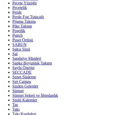
Peçete Yüzüğü
Peçetelik
Perde
Perde Fon Tutacağı
Pijama Takımı
Pike Takımı
Poşetlik
Punch
Puset Örtüsü
SABUN
Saksı Süsü
Şal
Sandalye Minderi
Şapka Boyunluk Takımı
Sayfa Önerisi
SECCADE
Sepet Süsleme
Sırt Çantası
Sizden Gelenler
Sünnet
Sünnet Şekeri ve İğnedanlık
Süslü Kalemler
Taç
Takı
Takı Kurdalesi