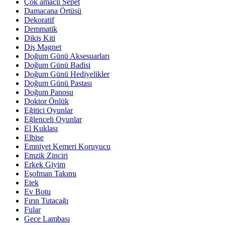
Çok amaçlı Sepet
Damacana Örtüsü
Dekoratif
Demmatik
Dikiş Kiti
Diş Magnet
Doğum Günü Aksesuarları
Doğum Günü Badisi
Doğum Günü Hediyelikler
Doğum Günü Pastası
Doğum Panosu
Doktor Önlük
Eğitici Oyunlar
Eğlenceli Oyunlar
El Kuklası
Elbise
Emniyet Kemeri Koruyucu
Emzik Zinciri
Erkek Giyim
Eşofman Takımı
Etek
Ev Botu
Fırın Tutacağı
Fular
Gece Lambası