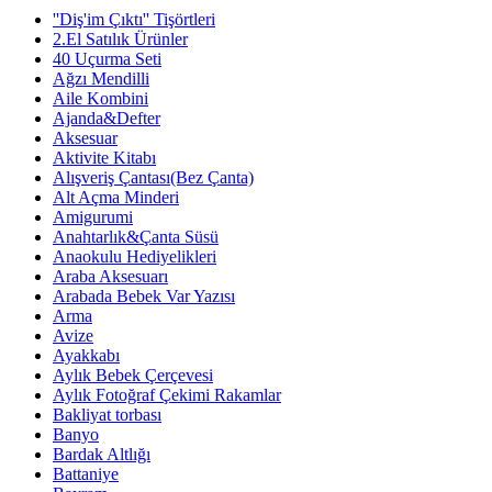
''Diş'im Çıktı'' Tişörtleri
2.El Satılık Ürünler
40 Uçurma Seti
Ağzı Mendilli
Aile Kombini
Ajanda&Defter
Aksesuar
Aktivite Kitabı
Alışveriş Çantası(Bez Çanta)
Alt Açma Minderi
Amigurumi
Anahtarlık&Çanta Süsü
Anaokulu Hediyelikleri
Araba Aksesuarı
Arabada Bebek Var Yazısı
Arma
Avize
Ayakkabı
Aylık Bebek Çerçevesi
Aylık Fotoğraf Çekimi Rakamlar
Bakliyat torbası
Banyo
Bardak Altlığı
Battaniye