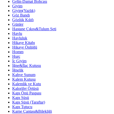
Gelin-Damat Bohçası
Giyim
Giyim(Yazlık)
Göz Bandı
Gözlük Kılıfı
Günler
Hastane Çıkışı&Tulum Seti
Havlu
Havluluk
Hikaye Kitabı
Hikaye Önlüğü
Homm
Hurç
İç Giyim
İğne&İlaç Kutusu
İğnelik
Kahve Sunum
Kalem Kutusu
Kalemlik ve Kutu
Kalorifer Örtüsü
Kapı Önü Paspası
Kapı Süsü
Kapı Süsü (Taraftar)
Kapı Tutucu
Karne Çantası&Bilekliği