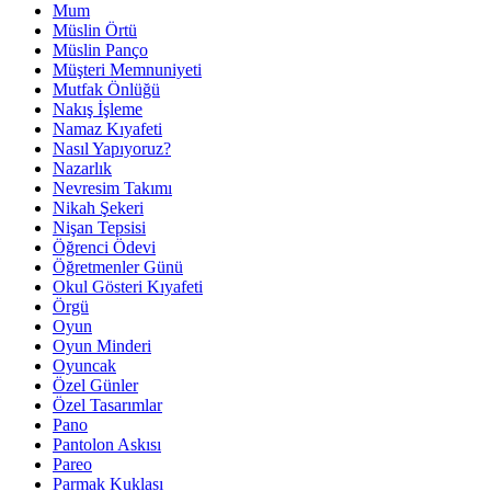
Mum
Müslin Örtü
Müslin Panço
Müşteri Memnuniyeti
Mutfak Önlüğü
Nakış İşleme
Namaz Kıyafeti
Nasıl Yapıyoruz?
Nazarlık
Nevresim Takımı
Nikah Şekeri
Nişan Tepsisi
Öğrenci Ödevi
Öğretmenler Günü
Okul Gösteri Kıyafeti
Örgü
Oyun
Oyun Minderi
Oyuncak
Özel Günler
Özel Tasarımlar
Pano
Pantolon Askısı
Pareo
Parmak Kuklası