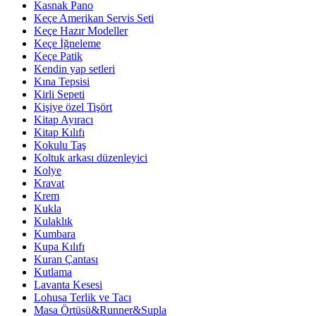
Kasnak Pano
Keçe Amerikan Servis Seti
Keçe Hazır Modeller
Keçe İğneleme
Keçe Patik
Kendin yap setleri
Kına Tepsisi
Kirli Sepeti
Kişiye özel Tişört
Kitap Ayıracı
Kitap Kılıfı
Kokulu Taş
Koltuk arkası düzenleyici
Kolye
Kravat
Krem
Kukla
Kulaklık
Kumbara
Kupa Kılıfı
Kuran Çantası
Kutlama
Lavanta Kesesi
Lohusa Terlik ve Tacı
Masa Örtüsü&Runner&Supla