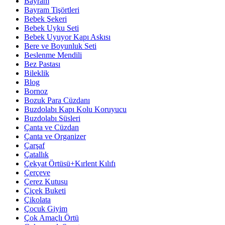
Bayram
Bayram Tişörtleri
Bebek Şekeri
Bebek Uyku Seti
Bebek Uyuyor Kapı Askısı
Bere ve Boyunluk Seti
Beslenme Mendili
Bez Pastası
Bileklik
Blog
Bornoz
Bozuk Para Cüzdanı
Buzdolabı Kapı Kolu Koruyucu
Buzdolabı Süsleri
Çanta ve Cüzdan
Çanta ve Organizer
Çarşaf
Çatallık
Çekyat Örtüsü+Kırlent Kılıfı
Çerçeve
Çerez Kutusu
Çiçek Buketi
Çikolata
Çocuk Giyim
Çok Amaçlı Örtü