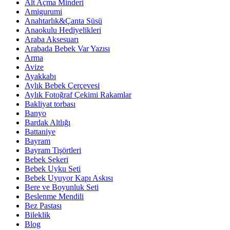
Alt Açma Minderi
Amigurumi
Anahtarlık&Çanta Süsü
Anaokulu Hediyelikleri
Araba Aksesuarı
Arabada Bebek Var Yazısı
Arma
Avize
Ayakkabı
Aylık Bebek Çerçevesi
Aylık Fotoğraf Çekimi Rakamlar
Bakliyat torbası
Banyo
Bardak Altlığı
Battaniye
Bayram
Bayram Tişörtleri
Bebek Şekeri
Bebek Uyku Seti
Bebek Uyuyor Kapı Askısı
Bere ve Boyunluk Seti
Beslenme Mendili
Bez Pastası
Bileklik
Blog