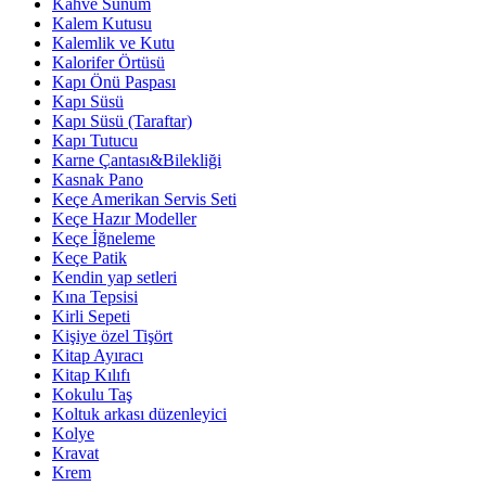
Kahve Sunum
Kalem Kutusu
Kalemlik ve Kutu
Kalorifer Örtüsü
Kapı Önü Paspası
Kapı Süsü
Kapı Süsü (Taraftar)
Kapı Tutucu
Karne Çantası&Bilekliği
Kasnak Pano
Keçe Amerikan Servis Seti
Keçe Hazır Modeller
Keçe İğneleme
Keçe Patik
Kendin yap setleri
Kına Tepsisi
Kirli Sepeti
Kişiye özel Tişört
Kitap Ayıracı
Kitap Kılıfı
Kokulu Taş
Koltuk arkası düzenleyici
Kolye
Kravat
Krem