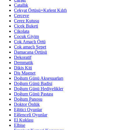
Çatallık
Çekyat Örtüsü+Kırlent Kılıfı
Çerçeve
Çerez Kutusu
Çiçek Buketi
Çikolata
Çocuk Giyim
Çok Amaçlı Örtü
Çok amaçlı Sepet
Damacana Örtüsü
Dekoratif
Demmatik
Dikiş Kiti
Diş Magnet
Doğum Günü Aksesuarları
Doğum Günü Badisi
Doğum Günü Hediyelikler
Doğum Günü Pastası
Doğum Panosu
Doktor Önlük
Eğitici Oyunlar
Eğlenceli Oyunlar
El Kuklası
Elbise