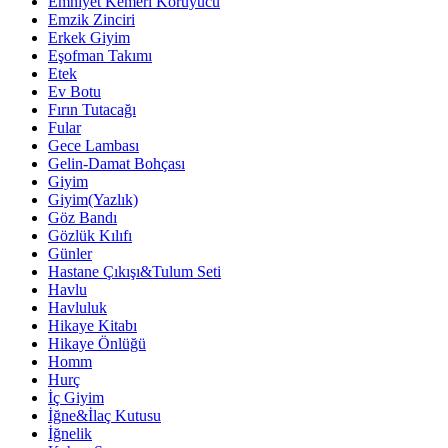
Emniyet Kemeri Koruyucu
Emzik Zinciri
Erkek Giyim
Eşofman Takımı
Etek
Ev Botu
Fırın Tutacağı
Fular
Gece Lambası
Gelin-Damat Bohçası
Giyim
Giyim(Yazlık)
Göz Bandı
Gözlük Kılıfı
Günler
Hastane Çıkışı&Tulum Seti
Havlu
Havluluk
Hikaye Kitabı
Hikaye Önlüğü
Homm
Hurç
İç Giyim
İğne&İlaç Kutusu
İğnelik