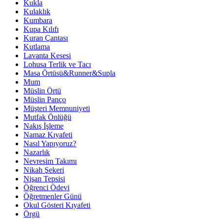
Kukla
Kulaklık
Kumbara
Kupa Kılıfı
Kuran Çantası
Kutlama
Lavanta Kesesi
Lohusa Terlik ve Tacı
Masa Örtüsü&Runner&Supla
Mum
Müslin Örtü
Müslin Panço
Müşteri Memnuniyeti
Mutfak Önlüğü
Nakış İşleme
Namaz Kıyafeti
Nasıl Yapıyoruz?
Nazarlık
Nevresim Takımı
Nikah Şekeri
Nişan Tepsisi
Öğrenci Ödevi
Öğretmenler Günü
Okul Gösteri Kıyafeti
Örgü