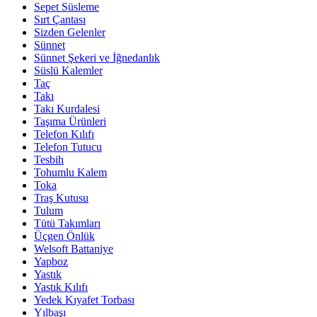
Sepet Süsleme
Sırt Çantası
Sizden Gelenler
Sünnet
Sünnet Şekeri ve İğnedanlık
Süslü Kalemler
Taç
Takı
Takı Kurdalesi
Taşıma Ürünleri
Telefon Kılıfı
Telefon Tutucu
Tesbih
Tohumlu Kalem
Toka
Traş Kutusu
Tulum
Tütü Takımları
Üçgen Önlük
Welsoft Battaniye
Yapboz
Yastık
Yastık Kılıfı
Yedek Kıyafet Torbası
Yılbaşı