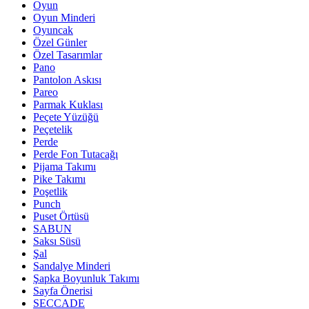
Oyun
Oyun Minderi
Oyuncak
Özel Günler
Özel Tasarımlar
Pano
Pantolon Askısı
Pareo
Parmak Kuklası
Peçete Yüzüğü
Peçetelik
Perde
Perde Fon Tutacağı
Pijama Takımı
Pike Takımı
Poşetlik
Punch
Puset Örtüsü
SABUN
Saksı Süsü
Şal
Sandalye Minderi
Şapka Boyunluk Takımı
Sayfa Önerisi
SECCADE