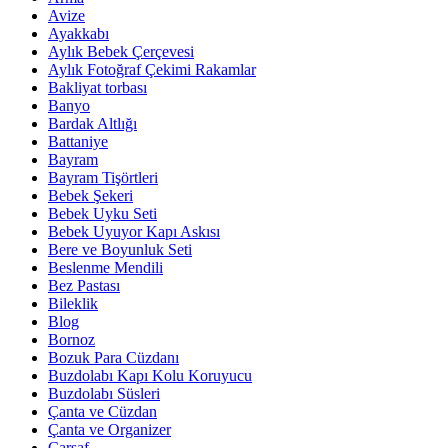
Avize
Ayakkabı
Aylık Bebek Çerçevesi
Aylık Fotoğraf Çekimi Rakamlar
Bakliyat torbası
Banyo
Bardak Altlığı
Battaniye
Bayram
Bayram Tişörtleri
Bebek Şekeri
Bebek Uyku Seti
Bebek Uyuyor Kapı Askısı
Bere ve Boyunluk Seti
Beslenme Mendili
Bez Pastası
Bileklik
Blog
Bornoz
Bozuk Para Cüzdanı
Buzdolabı Kapı Kolu Koruyucu
Buzdolabı Süsleri
Çanta ve Cüzdan
Çanta ve Organizer
Çarşaf