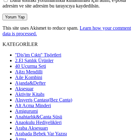
Daha sonraki yorumlarımda kullanılması için adım, e-posta
adresim ve site adresim bu tarayıcıya kaydedilsin.
This site uses Akismet to reduce spam.
Learn how your comment
data is processed.
KATEGORİLER
''Diş'im Çıktı'' Tişörtleri
2.El Satılık Ürünler
40 Uçurma Seti
Ağzı Mendilli
Aile Kombini
Ajanda&Defter
Aksesuar
Aktivite Kitabı
Alışveriş Çantası(Bez Çanta)
Alt Açma Minderi
Amigurumi
Anahtarlık&Çanta Süsü
Anaokulu Hediyelikleri
Araba Aksesuarı
Arabada Bebek Var Yazısı
Arma