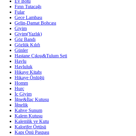
Ev Botu
Fırın Tutacağı
Fular
Gece Lambası
Gelin-Damat Bohçası
Giyim
Giyim(Yazlık)
Göz Bandı
Gözlük Kılıfı
Günler
Hastane Çıkışı&Tulum Seti
Havlu
Havluluk
Hikaye Kitabı
Hikaye Önlüğü
Homm
Hurç
İç Giyim
İğne&İlaç Kutusu
İğnelik
Kahve Sunum
Kalem Kutusu
Kalemlik ve Kutu
Kalorifer Örtüsü
Kapı Önü Paspası