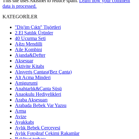
This site uses Akismet to reduce spam.
Learn how your comment
data is processed.
KATEGORİLER
''Diş'im Çıktı'' Tişörtleri
2.El Satılık Ürünler
40 Uçurma Seti
Ağzı Mendilli
Aile Kombini
Ajanda&Defter
Aksesuar
Aktivite Kitabı
Alışveriş Çantası(Bez Çanta)
Alt Açma Minderi
Amigurumi
Anahtarlık&Çanta Süsü
Anaokulu Hediyelikleri
Araba Aksesuarı
Arabada Bebek Var Yazısı
Arma
Avize
Ayakkabı
Aylık Bebek Çerçevesi
Aylık Fotoğraf Çekimi Rakamlar
Bakliyat torbası