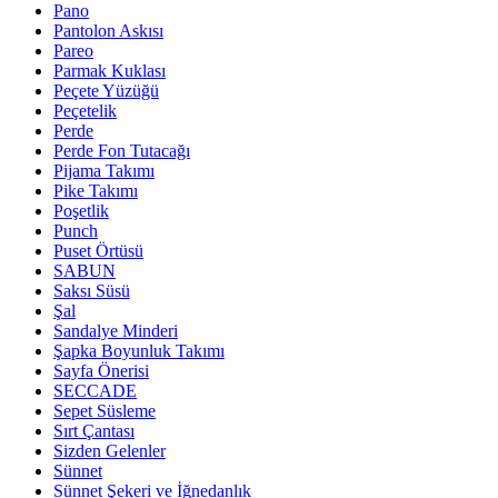
Pano
Pantolon Askısı
Pareo
Parmak Kuklası
Peçete Yüzüğü
Peçetelik
Perde
Perde Fon Tutacağı
Pijama Takımı
Pike Takımı
Poşetlik
Punch
Puset Örtüsü
SABUN
Saksı Süsü
Şal
Sandalye Minderi
Şapka Boyunluk Takımı
Sayfa Önerisi
SECCADE
Sepet Süsleme
Sırt Çantası
Sizden Gelenler
Sünnet
Sünnet Şekeri ve İğnedanlık