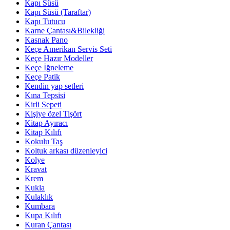
Kapı Süsü
Kapı Süsü (Taraftar)
Kapı Tutucu
Karne Çantası&Bilekliği
Kasnak Pano
Keçe Amerikan Servis Seti
Keçe Hazır Modeller
Keçe İğneleme
Keçe Patik
Kendin yap setleri
Kına Tepsisi
Kirli Sepeti
Kişiye özel Tişört
Kitap Ayıracı
Kitap Kılıfı
Kokulu Taş
Koltuk arkası düzenleyici
Kolye
Kravat
Krem
Kukla
Kulaklık
Kumbara
Kupa Kılıfı
Kuran Çantası