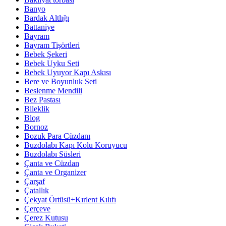
Banyo
Bardak Altlığı
Battaniye
Bayram
Bayram Tişörtleri
Bebek Şekeri
Bebek Uyku Seti
Bebek Uyuyor Kapı Askısı
Bere ve Boyunluk Seti
Beslenme Mendili
Bez Pastası
Bileklik
Blog
Bornoz
Bozuk Para Cüzdanı
Buzdolabı Kapı Kolu Koruyucu
Buzdolabı Süsleri
Çanta ve Cüzdan
Çanta ve Organizer
Çarşaf
Çatallık
Çekyat Örtüsü+Kırlent Kılıfı
Çerçeve
Çerez Kutusu