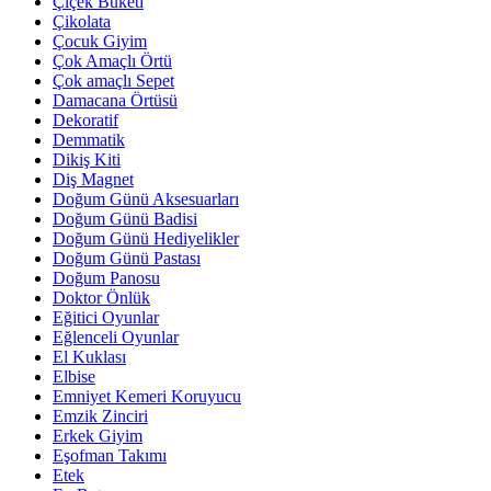
Çiçek Buketi
Çikolata
Çocuk Giyim
Çok Amaçlı Örtü
Çok amaçlı Sepet
Damacana Örtüsü
Dekoratif
Demmatik
Dikiş Kiti
Diş Magnet
Doğum Günü Aksesuarları
Doğum Günü Badisi
Doğum Günü Hediyelikler
Doğum Günü Pastası
Doğum Panosu
Doktor Önlük
Eğitici Oyunlar
Eğlenceli Oyunlar
El Kuklası
Elbise
Emniyet Kemeri Koruyucu
Emzik Zinciri
Erkek Giyim
Eşofman Takımı
Etek