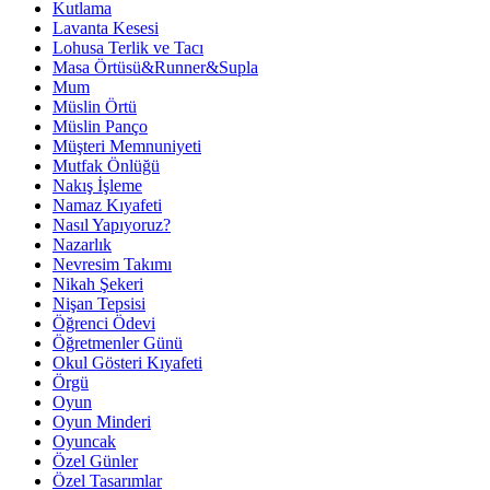
Kutlama
Lavanta Kesesi
Lohusa Terlik ve Tacı
Masa Örtüsü&Runner&Supla
Mum
Müslin Örtü
Müslin Panço
Müşteri Memnuniyeti
Mutfak Önlüğü
Nakış İşleme
Namaz Kıyafeti
Nasıl Yapıyoruz?
Nazarlık
Nevresim Takımı
Nikah Şekeri
Nişan Tepsisi
Öğrenci Ödevi
Öğretmenler Günü
Okul Gösteri Kıyafeti
Örgü
Oyun
Oyun Minderi
Oyuncak
Özel Günler
Özel Tasarımlar