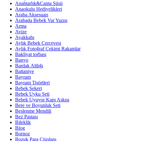
Anahtarlık&Çanta Süsü
Anaokulu Hediyelikleri
Araba Aksesuarı
Arabada Bebek Var Yazısı
Arma
Avize
Ayakkabı
Aylık Bebek Çerçevesi
Aylık Fotoğraf Çekimi Rakamlar
Bakliyat torbası
Banyo
Bardak Altlığı
Battaniye
Bayram
Bayram Tişörtleri
Bebek Şekeri
Bebek Uyku Seti
Bebek Uyuyor Kapı Askısı
Bere ve Boyunluk Seti
Beslenme Mendili
Bez Pastası
Bileklik
Blog
Bornoz
Bozuk Para Cüzdanı