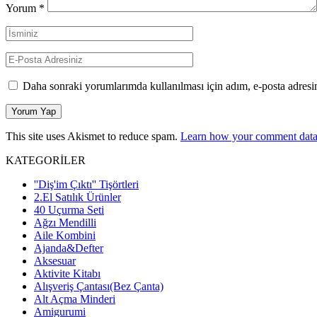
Yorum
*
Daha sonraki yorumlarımda kullanılması için adım, e-posta adresim
This site uses Akismet to reduce spam.
Learn how your comment data 
KATEGORİLER
''Diş'im Çıktı'' Tişörtleri
2.El Satılık Ürünler
40 Uçurma Seti
Ağzı Mendilli
Aile Kombini
Ajanda&Defter
Aksesuar
Aktivite Kitabı
Alışveriş Çantası(Bez Çanta)
Alt Açma Minderi
Amigurumi