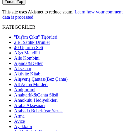
This site uses Akismet to reduce spam.
Learn how your comment
data is processed.
KATEGORİLER
''Diş'im Çıktı'' Tişörtleri
2.El Satılık Ürünler
40 Uçurma Seti
Ağzı Mendilli
Aile Kombini
Ajanda&Defter
Aksesuar
Aktivite Kitabı
Alışveriş Çantası(Bez Çanta)
Alt Açma Minderi
Amigurumi
Anahtarlık&Çanta Süsü
Anaokulu Hediyelikleri
Araba Aksesuarı
Arabada Bebek Var Yazısı
Arma
Avize
Ayakkabı