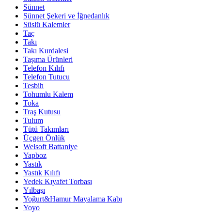
Sünnet
Sünnet Şekeri ve İğnedanlık
Süslü Kalemler
Taç
Takı
Takı Kurdalesi
Taşıma Ürünleri
Telefon Kılıfı
Telefon Tutucu
Tesbih
Tohumlu Kalem
Toka
Traş Kutusu
Tulum
Tütü Takımları
Üçgen Önlük
Welsoft Battaniye
Yapboz
Yastık
Yastık Kılıfı
Yedek Kıyafet Torbası
Yılbaşı
Yoğurt&Hamur Mayalama Kabı
Yoyo