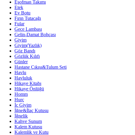
Eşofman Takımı
Etek
Ev Botu
Fırın Tutacağı
Fular
Gece Lambası
Gelin-Damat Bohçası
Giyim
Giyim(Yazlık)
Göz Bandı
Gözlük Kılıfı
Günler
Hastane Çıkışı&Tulum Seti
Havlu
Havluluk
Hikaye Kitabı
Hikaye Önlüğü
Homm
Hurç
İç Giyim
İğne&İlaç Kutusu
İğnelik
Kahve Sunum
Kalem Kutusu
Kalemlik ve Kutu