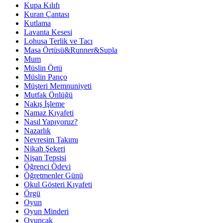
Kupa Kılıfı
Kuran Çantası
Kutlama
Lavanta Kesesi
Lohusa Terlik ve Tacı
Masa Örtüsü&Runner&Supla
Mum
Müslin Örtü
Müslin Panço
Müşteri Memnuniyeti
Mutfak Önlüğü
Nakış İşleme
Namaz Kıyafeti
Nasıl Yapıyoruz?
Nazarlık
Nevresim Takımı
Nikah Şekeri
Nişan Tepsisi
Öğrenci Ödevi
Öğretmenler Günü
Okul Gösteri Kıyafeti
Örgü
Oyun
Oyun Minderi
Oyuncak