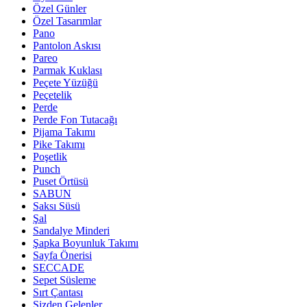
Özel Günler
Özel Tasarımlar
Pano
Pantolon Askısı
Pareo
Parmak Kuklası
Peçete Yüzüğü
Peçetelik
Perde
Perde Fon Tutacağı
Pijama Takımı
Pike Takımı
Poşetlik
Punch
Puset Örtüsü
SABUN
Saksı Süsü
Şal
Sandalye Minderi
Şapka Boyunluk Takımı
Sayfa Önerisi
SECCADE
Sepet Süsleme
Sırt Çantası
Sizden Gelenler