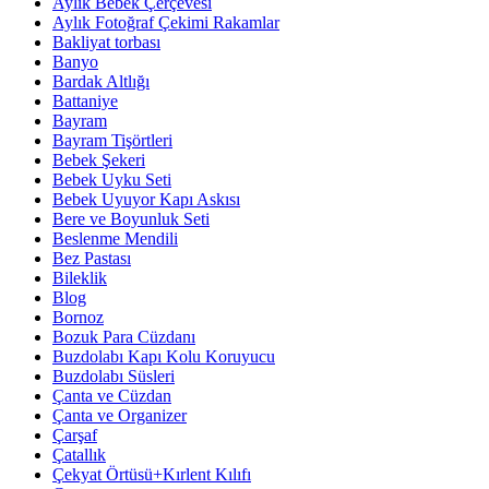
Aylık Bebek Çerçevesi
Aylık Fotoğraf Çekimi Rakamlar
Bakliyat torbası
Banyo
Bardak Altlığı
Battaniye
Bayram
Bayram Tişörtleri
Bebek Şekeri
Bebek Uyku Seti
Bebek Uyuyor Kapı Askısı
Bere ve Boyunluk Seti
Beslenme Mendili
Bez Pastası
Bileklik
Blog
Bornoz
Bozuk Para Cüzdanı
Buzdolabı Kapı Kolu Koruyucu
Buzdolabı Süsleri
Çanta ve Cüzdan
Çanta ve Organizer
Çarşaf
Çatallık
Çekyat Örtüsü+Kırlent Kılıfı