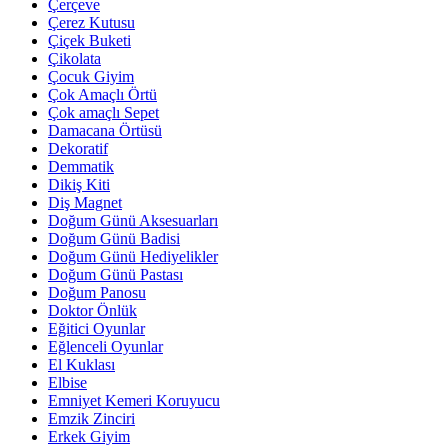
Çerçeve
Çerez Kutusu
Çiçek Buketi
Çikolata
Çocuk Giyim
Çok Amaçlı Örtü
Çok amaçlı Sepet
Damacana Örtüsü
Dekoratif
Demmatik
Dikiş Kiti
Diş Magnet
Doğum Günü Aksesuarları
Doğum Günü Badisi
Doğum Günü Hediyelikler
Doğum Günü Pastası
Doğum Panosu
Doktor Önlük
Eğitici Oyunlar
Eğlenceli Oyunlar
El Kuklası
Elbise
Emniyet Kemeri Koruyucu
Emzik Zinciri
Erkek Giyim