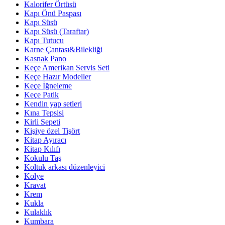
Kalorifer Örtüsü
Kapı Önü Paspası
Kapı Süsü
Kapı Süsü (Taraftar)
Kapı Tutucu
Karne Çantası&Bilekliği
Kasnak Pano
Keçe Amerikan Servis Seti
Keçe Hazır Modeller
Keçe İğneleme
Keçe Patik
Kendin yap setleri
Kına Tepsisi
Kirli Sepeti
Kişiye özel Tişört
Kitap Ayıracı
Kitap Kılıfı
Kokulu Taş
Koltuk arkası düzenleyici
Kolye
Kravat
Krem
Kukla
Kulaklık
Kumbara