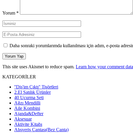
Yorum
*
Daha sonraki yorumlarımda kullanılması için adım, e-posta adresim
This site uses Akismet to reduce spam.
Learn how your comment data 
KATEGORİLER
''Diş'im Çıktı'' Tişörtleri
2.El Satılık Ürünler
40 Uçurma Seti
Ağzı Mendilli
Aile Kombini
Ajanda&Defter
Aksesuar
Aktivite Kitabı
Alışveriş Çantası(Bez Çanta)