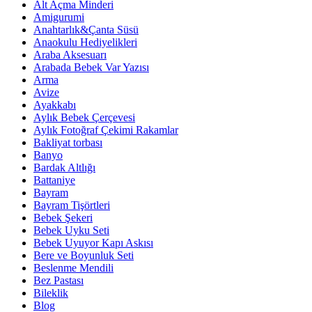
Alt Açma Minderi
Amigurumi
Anahtarlık&Çanta Süsü
Anaokulu Hediyelikleri
Araba Aksesuarı
Arabada Bebek Var Yazısı
Arma
Avize
Ayakkabı
Aylık Bebek Çerçevesi
Aylık Fotoğraf Çekimi Rakamlar
Bakliyat torbası
Banyo
Bardak Altlığı
Battaniye
Bayram
Bayram Tişörtleri
Bebek Şekeri
Bebek Uyku Seti
Bebek Uyuyor Kapı Askısı
Bere ve Boyunluk Seti
Beslenme Mendili
Bez Pastası
Bileklik
Blog