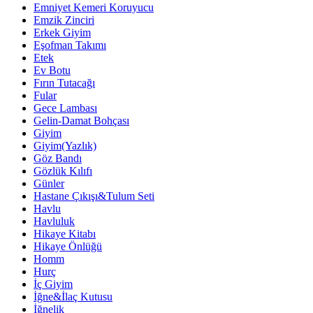
Emniyet Kemeri Koruyucu
Emzik Zinciri
Erkek Giyim
Eşofman Takımı
Etek
Ev Botu
Fırın Tutacağı
Fular
Gece Lambası
Gelin-Damat Bohçası
Giyim
Giyim(Yazlık)
Göz Bandı
Gözlük Kılıfı
Günler
Hastane Çıkışı&Tulum Seti
Havlu
Havluluk
Hikaye Kitabı
Hikaye Önlüğü
Homm
Hurç
İç Giyim
İğne&İlaç Kutusu
İğnelik