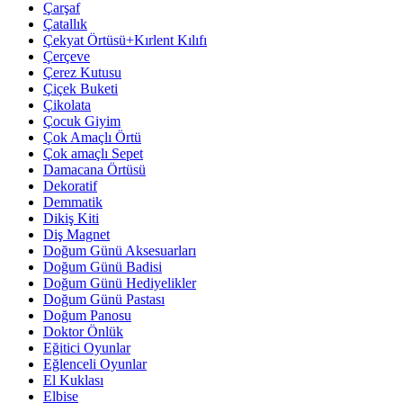
Çarşaf
Çatallık
Çekyat Örtüsü+Kırlent Kılıfı
Çerçeve
Çerez Kutusu
Çiçek Buketi
Çikolata
Çocuk Giyim
Çok Amaçlı Örtü
Çok amaçlı Sepet
Damacana Örtüsü
Dekoratif
Demmatik
Dikiş Kiti
Diş Magnet
Doğum Günü Aksesuarları
Doğum Günü Badisi
Doğum Günü Hediyelikler
Doğum Günü Pastası
Doğum Panosu
Doktor Önlük
Eğitici Oyunlar
Eğlenceli Oyunlar
El Kuklası
Elbise