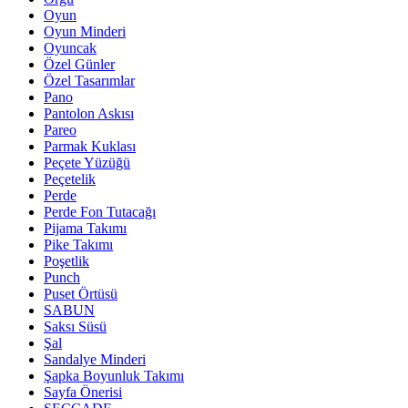
Oyun
Oyun Minderi
Oyuncak
Özel Günler
Özel Tasarımlar
Pano
Pantolon Askısı
Pareo
Parmak Kuklası
Peçete Yüzüğü
Peçetelik
Perde
Perde Fon Tutacağı
Pijama Takımı
Pike Takımı
Poşetlik
Punch
Puset Örtüsü
SABUN
Saksı Süsü
Şal
Sandalye Minderi
Şapka Boyunluk Takımı
Sayfa Önerisi