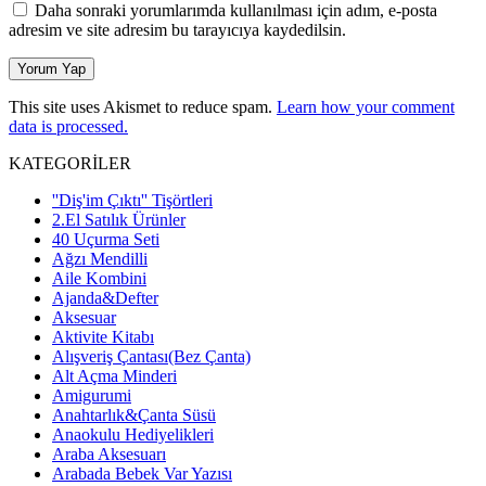
Daha sonraki yorumlarımda kullanılması için adım, e-posta
adresim ve site adresim bu tarayıcıya kaydedilsin.
This site uses Akismet to reduce spam.
Learn how your comment
data is processed.
KATEGORİLER
''Diş'im Çıktı'' Tişörtleri
2.El Satılık Ürünler
40 Uçurma Seti
Ağzı Mendilli
Aile Kombini
Ajanda&Defter
Aksesuar
Aktivite Kitabı
Alışveriş Çantası(Bez Çanta)
Alt Açma Minderi
Amigurumi
Anahtarlık&Çanta Süsü
Anaokulu Hediyelikleri
Araba Aksesuarı
Arabada Bebek Var Yazısı