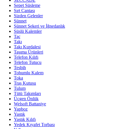
SECCADE
Sepet Süsleme
Sırt Çantası
Sizden Gelenler
Sünnet
Sünnet Şekeri ve İğnedanlık
Süslü Kalemler
Taç
Takı
Takı Kurdalesi
Taşıma Ürünleri
Telefon Kılıfı
Telefon Tutucu
Tesbih
Tohumlu Kalem
Toka
Traş Kutusu
Tulum
Tütü Takımları
Üçgen Önlük
Welsoft Battaniye
Yapboz
Yastık
Yastık Kılıfı
Yedek Kıyafet Torbası