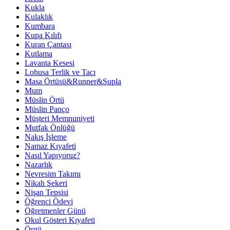
Kukla
Kulaklık
Kumbara
Kupa Kılıfı
Kuran Çantası
Kutlama
Lavanta Kesesi
Lohusa Terlik ve Tacı
Masa Örtüsü&Runner&Supla
Mum
Müslin Örtü
Müslin Panço
Müşteri Memnuniyeti
Mutfak Önlüğü
Nakış İşleme
Namaz Kıyafeti
Nasıl Yapıyoruz?
Nazarlık
Nevresim Takımı
Nikah Şekeri
Nişan Tepsisi
Öğrenci Ödevi
Öğretmenler Günü
Okul Gösteri Kıyafeti
Örgü