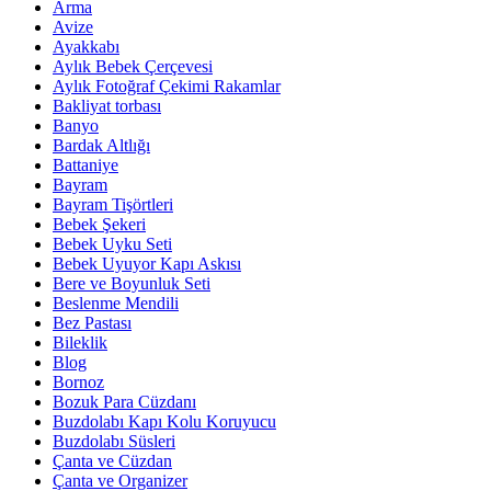
Arma
Avize
Ayakkabı
Aylık Bebek Çerçevesi
Aylık Fotoğraf Çekimi Rakamlar
Bakliyat torbası
Banyo
Bardak Altlığı
Battaniye
Bayram
Bayram Tişörtleri
Bebek Şekeri
Bebek Uyku Seti
Bebek Uyuyor Kapı Askısı
Bere ve Boyunluk Seti
Beslenme Mendili
Bez Pastası
Bileklik
Blog
Bornoz
Bozuk Para Cüzdanı
Buzdolabı Kapı Kolu Koruyucu
Buzdolabı Süsleri
Çanta ve Cüzdan
Çanta ve Organizer