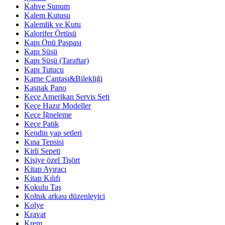
Kahve Sunum
Kalem Kutusu
Kalemlik ve Kutu
Kalorifer Örtüsü
Kapı Önü Paspası
Kapı Süsü
Kapı Süsü (Taraftar)
Kapı Tutucu
Karne Çantası&Bilekliği
Kasnak Pano
Keçe Amerikan Servis Seti
Keçe Hazır Modeller
Keçe İğneleme
Keçe Patik
Kendin yap setleri
Kına Tepsisi
Kirli Sepeti
Kişiye özel Tişört
Kitap Ayıracı
Kitap Kılıfı
Kokulu Taş
Koltuk arkası düzenleyici
Kolye
Kravat
Krem