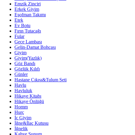
Emzik Zinciri
Erkek Giyim
Eşofman Takımı
Etek
Ev Botu
Fırın Tutacağı
Fular
Gece Lambası
Gelin-Damat Bohçası
Giyim
Giyim(Yazlık)
Göz Bandı
Gözlük Kılıfı
Günler
Hastane Çıkışı&Tulum Seti
Havlu
Havluluk
Hikaye Kitabı
Hikaye Önlüğü
Homm
Hurç
İç Giyim
İğne&İlaç Kutusu
İğnelik
Kahve Sunum