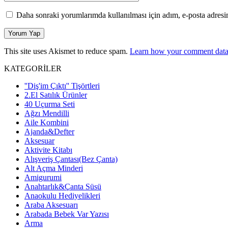
Daha sonraki yorumlarımda kullanılması için adım, e-posta adresim
This site uses Akismet to reduce spam.
Learn how your comment data 
KATEGORİLER
''Diş'im Çıktı'' Tişörtleri
2.El Satılık Ürünler
40 Uçurma Seti
Ağzı Mendilli
Aile Kombini
Ajanda&Defter
Aksesuar
Aktivite Kitabı
Alışveriş Çantası(Bez Çanta)
Alt Açma Minderi
Amigurumi
Anahtarlık&Çanta Süsü
Anaokulu Hediyelikleri
Araba Aksesuarı
Arabada Bebek Var Yazısı
Arma