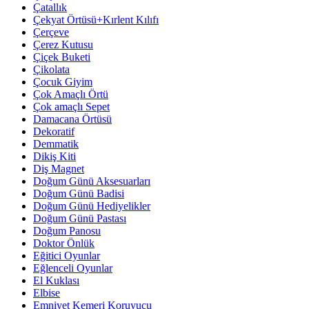
Çatallık
Çekyat Örtüsü+Kırlent Kılıfı
Çerçeve
Çerez Kutusu
Çiçek Buketi
Çikolata
Çocuk Giyim
Çok Amaçlı Örtü
Çok amaçlı Sepet
Damacana Örtüsü
Dekoratif
Demmatik
Dikiş Kiti
Diş Magnet
Doğum Günü Aksesuarları
Doğum Günü Badisi
Doğum Günü Hediyelikler
Doğum Günü Pastası
Doğum Panosu
Doktor Önlük
Eğitici Oyunlar
Eğlenceli Oyunlar
El Kuklası
Elbise
Emniyet Kemeri Koruyucu