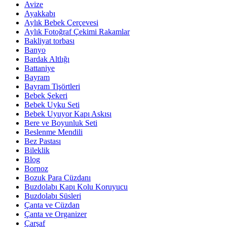
Avize
Ayakkabı
Aylık Bebek Çerçevesi
Aylık Fotoğraf Çekimi Rakamlar
Bakliyat torbası
Banyo
Bardak Altlığı
Battaniye
Bayram
Bayram Tişörtleri
Bebek Şekeri
Bebek Uyku Seti
Bebek Uyuyor Kapı Askısı
Bere ve Boyunluk Seti
Beslenme Mendili
Bez Pastası
Bileklik
Blog
Bornoz
Bozuk Para Cüzdanı
Buzdolabı Kapı Kolu Koruyucu
Buzdolabı Süsleri
Çanta ve Cüzdan
Çanta ve Organizer
Çarşaf