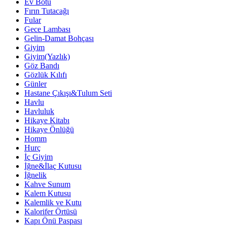
Ev Botu
Fırın Tutacağı
Fular
Gece Lambası
Gelin-Damat Bohçası
Giyim
Giyim(Yazlık)
Göz Bandı
Gözlük Kılıfı
Günler
Hastane Çıkışı&Tulum Seti
Havlu
Havluluk
Hikaye Kitabı
Hikaye Önlüğü
Homm
Hurç
İç Giyim
İğne&İlaç Kutusu
İğnelik
Kahve Sunum
Kalem Kutusu
Kalemlik ve Kutu
Kalorifer Örtüsü
Kapı Önü Paspası