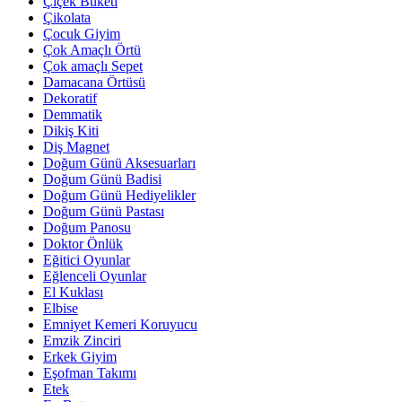
Çiçek Buketi
Çikolata
Çocuk Giyim
Çok Amaçlı Örtü
Çok amaçlı Sepet
Damacana Örtüsü
Dekoratif
Demmatik
Dikiş Kiti
Diş Magnet
Doğum Günü Aksesuarları
Doğum Günü Badisi
Doğum Günü Hediyelikler
Doğum Günü Pastası
Doğum Panosu
Doktor Önlük
Eğitici Oyunlar
Eğlenceli Oyunlar
El Kuklası
Elbise
Emniyet Kemeri Koruyucu
Emzik Zinciri
Erkek Giyim
Eşofman Takımı
Etek