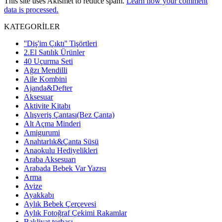
This site uses Akismet to reduce spam.
Learn how your comment
data is processed.
KATEGORİLER
''Diş'im Çıktı'' Tişörtleri
2.El Satılık Ürünler
40 Uçurma Seti
Ağzı Mendilli
Aile Kombini
Ajanda&Defter
Aksesuar
Aktivite Kitabı
Alışveriş Çantası(Bez Çanta)
Alt Açma Minderi
Amigurumi
Anahtarlık&Çanta Süsü
Anaokulu Hediyelikleri
Araba Aksesuarı
Arabada Bebek Var Yazısı
Arma
Avize
Ayakkabı
Aylık Bebek Çerçevesi
Aylık Fotoğraf Çekimi Rakamlar
Bakliyat torbası