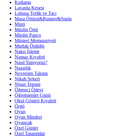
Kutlama
Lavanta Kesesi
Lohusa Terlik ve Tacı
Masa Örtüsü&Runner&Supla
Mum
Müslin Örtü
Müslin Panço
Müşteri Memnuniyeti
Mutfak Önlüğü
Nakış İşleme
Namaz Kıyafeti
Nasıl Yapıyoruz?
Nazarlık
Nevresim Takımı
Nikah Şekeri
Nişan Tepsisi
Öğrenci Ödevi
Öğretmenler Günü
Okul Gösteri Kıyafeti
Örgü
Oyun
Oyun Minderi
Oyuncak
Özel Günler
Özel Tasarımlar