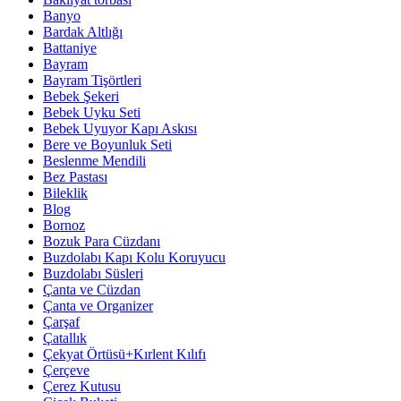
Banyo
Bardak Altlığı
Battaniye
Bayram
Bayram Tişörtleri
Bebek Şekeri
Bebek Uyku Seti
Bebek Uyuyor Kapı Askısı
Bere ve Boyunluk Seti
Beslenme Mendili
Bez Pastası
Bileklik
Blog
Bornoz
Bozuk Para Cüzdanı
Buzdolabı Kapı Kolu Koruyucu
Buzdolabı Süsleri
Çanta ve Cüzdan
Çanta ve Organizer
Çarşaf
Çatallık
Çekyat Örtüsü+Kırlent Kılıfı
Çerçeve
Çerez Kutusu