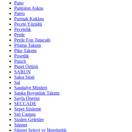
Pano
Pantolon Askısı
Pareo
Parmak Kuklası
Peçete Yüzüğü
Peçetelik
Perde
Perde Fon Tutacağı
Pijama Takımı
Pike Takımı
Poşetlik
Punch
Puset Örtüsü
SABUN
Saksı Süsü
Şal
Sandalye Minderi
Şapka Boyunluk Takımı
Sayfa Önerisi
SECCADE
Sepet Süsleme
Sırt Çantası
Sizden Gelenler
Sünnet
Sünnet Şekeri ve İğnedanlık