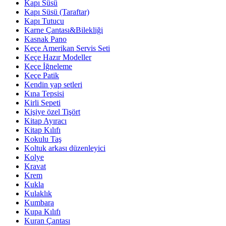
Kapı Süsü
Kapı Süsü (Taraftar)
Kapı Tutucu
Karne Çantası&Bilekliği
Kasnak Pano
Keçe Amerikan Servis Seti
Keçe Hazır Modeller
Keçe İğneleme
Keçe Patik
Kendin yap setleri
Kına Tepsisi
Kirli Sepeti
Kişiye özel Tişört
Kitap Ayıracı
Kitap Kılıfı
Kokulu Taş
Koltuk arkası düzenleyici
Kolye
Kravat
Krem
Kukla
Kulaklık
Kumbara
Kupa Kılıfı
Kuran Çantası