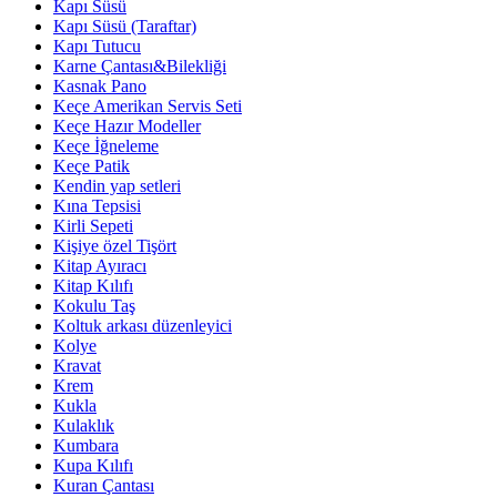
Kapı Süsü
Kapı Süsü (Taraftar)
Kapı Tutucu
Karne Çantası&Bilekliği
Kasnak Pano
Keçe Amerikan Servis Seti
Keçe Hazır Modeller
Keçe İğneleme
Keçe Patik
Kendin yap setleri
Kına Tepsisi
Kirli Sepeti
Kişiye özel Tişört
Kitap Ayıracı
Kitap Kılıfı
Kokulu Taş
Koltuk arkası düzenleyici
Kolye
Kravat
Krem
Kukla
Kulaklık
Kumbara
Kupa Kılıfı
Kuran Çantası