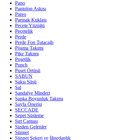
Pano
Pantolon Askısı
Pareo
Parmak Kuklası
Peçete Yüzüğü
Peçetelik
Perde
Perde Fon Tutacağı
Pijama Takımı
Pike Takımı
Poşetlik
Punch
Puset Örtüsü
SABUN
Saksı Süsü
Şal
Sandalye Minderi
Şapka Boyunluk Takımı
Sayfa Önerisi
SECCADE
Sepet Süsleme
Sırt Çantası
Sizden Gelenler
Sünnet
Sünnet Şekeri ve İğnedanlık