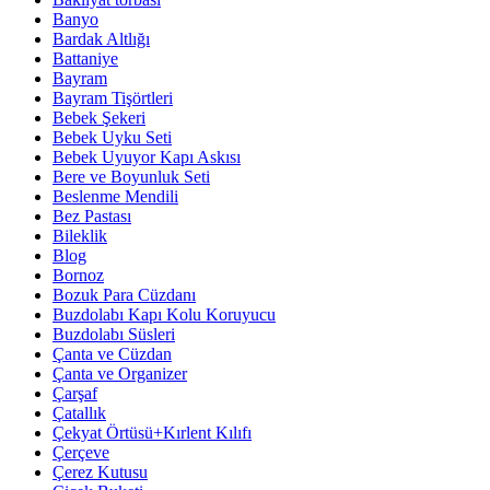
Banyo
Bardak Altlığı
Battaniye
Bayram
Bayram Tişörtleri
Bebek Şekeri
Bebek Uyku Seti
Bebek Uyuyor Kapı Askısı
Bere ve Boyunluk Seti
Beslenme Mendili
Bez Pastası
Bileklik
Blog
Bornoz
Bozuk Para Cüzdanı
Buzdolabı Kapı Kolu Koruyucu
Buzdolabı Süsleri
Çanta ve Cüzdan
Çanta ve Organizer
Çarşaf
Çatallık
Çekyat Örtüsü+Kırlent Kılıfı
Çerçeve
Çerez Kutusu