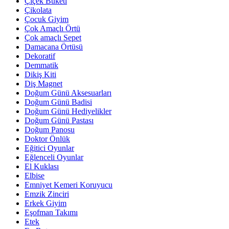
Çiçek Buketi
Çikolata
Çocuk Giyim
Çok Amaçlı Örtü
Çok amaçlı Sepet
Damacana Örtüsü
Dekoratif
Demmatik
Dikiş Kiti
Diş Magnet
Doğum Günü Aksesuarları
Doğum Günü Badisi
Doğum Günü Hediyelikler
Doğum Günü Pastası
Doğum Panosu
Doktor Önlük
Eğitici Oyunlar
Eğlenceli Oyunlar
El Kuklası
Elbise
Emniyet Kemeri Koruyucu
Emzik Zinciri
Erkek Giyim
Eşofman Takımı
Etek