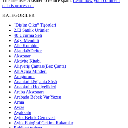
This site uses Akismet to reduce spam.
Learn how your comment
data is processed.
KATEGORİLER
''Diş'im Çıktı'' Tişörtleri
2.El Satılık Ürünler
40 Uçurma Seti
Ağzı Mendilli
Aile Kombini
Ajanda&Defter
Aksesuar
Aktivite Kitabı
Alışveriş Çantası(Bez Çanta)
Alt Açma Minderi
Amigurumi
Anahtarlık&Çanta Süsü
Anaokulu Hediyelikleri
Araba Aksesuarı
Arabada Bebek Var Yazısı
Arma
Avize
Ayakkabı
Aylık Bebek Çerçevesi
Aylık Fotoğraf Çekimi Rakamlar
Bakliyat torbası