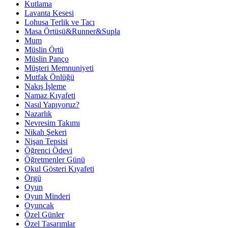
Kutlama
Lavanta Kesesi
Lohusa Terlik ve Tacı
Masa Örtüsü&Runner&Supla
Mum
Müslin Örtü
Müslin Panço
Müşteri Memnuniyeti
Mutfak Önlüğü
Nakış İşleme
Namaz Kıyafeti
Nasıl Yapıyoruz?
Nazarlık
Nevresim Takımı
Nikah Şekeri
Nişan Tepsisi
Öğrenci Ödevi
Öğretmenler Günü
Okul Gösteri Kıyafeti
Örgü
Oyun
Oyun Minderi
Oyuncak
Özel Günler
Özel Tasarımlar