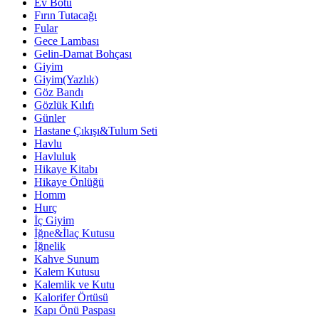
Ev Botu
Fırın Tutacağı
Fular
Gece Lambası
Gelin-Damat Bohçası
Giyim
Giyim(Yazlık)
Göz Bandı
Gözlük Kılıfı
Günler
Hastane Çıkışı&Tulum Seti
Havlu
Havluluk
Hikaye Kitabı
Hikaye Önlüğü
Homm
Hurç
İç Giyim
İğne&İlaç Kutusu
İğnelik
Kahve Sunum
Kalem Kutusu
Kalemlik ve Kutu
Kalorifer Örtüsü
Kapı Önü Paspası