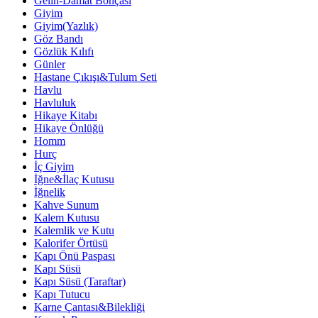
Gelin-Damat Bohçası
Giyim
Giyim(Yazlık)
Göz Bandı
Gözlük Kılıfı
Günler
Hastane Çıkışı&Tulum Seti
Havlu
Havluluk
Hikaye Kitabı
Hikaye Önlüğü
Homm
Hurç
İç Giyim
İğne&İlaç Kutusu
İğnelik
Kahve Sunum
Kalem Kutusu
Kalemlik ve Kutu
Kalorifer Örtüsü
Kapı Önü Paspası
Kapı Süsü
Kapı Süsü (Taraftar)
Kapı Tutucu
Karne Çantası&Bilekliği