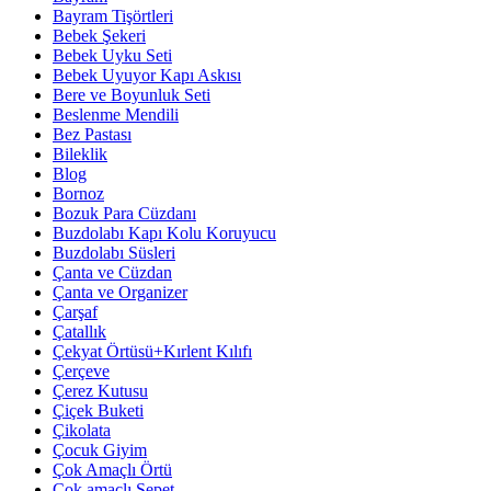
Bayram Tişörtleri
Bebek Şekeri
Bebek Uyku Seti
Bebek Uyuyor Kapı Askısı
Bere ve Boyunluk Seti
Beslenme Mendili
Bez Pastası
Bileklik
Blog
Bornoz
Bozuk Para Cüzdanı
Buzdolabı Kapı Kolu Koruyucu
Buzdolabı Süsleri
Çanta ve Cüzdan
Çanta ve Organizer
Çarşaf
Çatallık
Çekyat Örtüsü+Kırlent Kılıfı
Çerçeve
Çerez Kutusu
Çiçek Buketi
Çikolata
Çocuk Giyim
Çok Amaçlı Örtü
Çok amaçlı Sepet