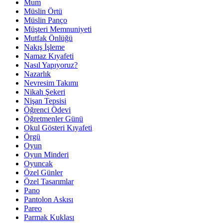
Mum
Müslin Örtü
Müslin Panço
Müşteri Memnuniyeti
Mutfak Önlüğü
Nakış İşleme
Namaz Kıyafeti
Nasıl Yapıyoruz?
Nazarlık
Nevresim Takımı
Nikah Şekeri
Nişan Tepsisi
Öğrenci Ödevi
Öğretmenler Günü
Okul Gösteri Kıyafeti
Örgü
Oyun
Oyun Minderi
Oyuncak
Özel Günler
Özel Tasarımlar
Pano
Pantolon Askısı
Pareo
Parmak Kuklası