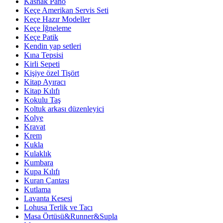
Kasnak Pano
Keçe Amerikan Servis Seti
Keçe Hazır Modeller
Keçe İğneleme
Keçe Patik
Kendin yap setleri
Kına Tepsisi
Kirli Sepeti
Kişiye özel Tişört
Kitap Ayıracı
Kitap Kılıfı
Kokulu Taş
Koltuk arkası düzenleyici
Kolye
Kravat
Krem
Kukla
Kulaklık
Kumbara
Kupa Kılıfı
Kuran Çantası
Kutlama
Lavanta Kesesi
Lohusa Terlik ve Tacı
Masa Örtüsü&Runner&Supla