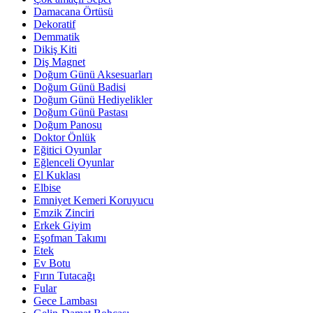
Damacana Örtüsü
Dekoratif
Demmatik
Dikiş Kiti
Diş Magnet
Doğum Günü Aksesuarları
Doğum Günü Badisi
Doğum Günü Hediyelikler
Doğum Günü Pastası
Doğum Panosu
Doktor Önlük
Eğitici Oyunlar
Eğlenceli Oyunlar
El Kuklası
Elbise
Emniyet Kemeri Koruyucu
Emzik Zinciri
Erkek Giyim
Eşofman Takımı
Etek
Ev Botu
Fırın Tutacağı
Fular
Gece Lambası