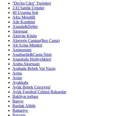
''Diş'im Çıktı'' Tişörtleri
2.El Satılık Ürünler
40 Uçurma Seti
Ağzı Mendilli
Aile Kombini
Ajanda&Defter
Aksesuar
Aktivite Kitabı
Alışveriş Çantası(Bez Çanta)
Alt Açma Minderi
Amigurumi
Anahtarlık&Çanta Süsü
Anaokulu Hediyelikleri
Araba Aksesuarı
Arabada Bebek Var Yazısı
Arma
Avize
Ayakkabı
Aylık Bebek Çerçevesi
Aylık Fotoğraf Çekimi Rakamlar
Bakliyat torbası
Banyo
Bardak Altlığı
Battaniye
Bayram