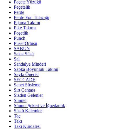
Peçete Yüzüğü
Peçetelik
Perde
Perde Fon Tutacağı
Pijama Takımı
Pike Takımı
Poşetlik
Punch
Puset Örtüsü
SABUN
Saksı Süsü
Şal
Sandalye Minderi
Şapka Boyunluk Takımı
Sayfa Önerisi
SECCADE
Sepet Süsleme
Sırt Çantası
Sizden Gelenler
Sünnet
Sünnet Şekeri ve İğnedanlık
Süslü Kalemler
Taç
Takı
Takı Kurdalesi