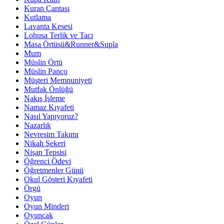
Kuran Çantası
Kutlama
Lavanta Kesesi
Lohusa Terlik ve Tacı
Masa Örtüsü&Runner&Supla
Mum
Müslin Örtü
Müslin Panço
Müşteri Memnuniyeti
Mutfak Önlüğü
Nakış İşleme
Namaz Kıyafeti
Nasıl Yapıyoruz?
Nazarlık
Nevresim Takımı
Nikah Şekeri
Nişan Tepsisi
Öğrenci Ödevi
Öğretmenler Günü
Okul Gösteri Kıyafeti
Örgü
Oyun
Oyun Minderi
Oyuncak