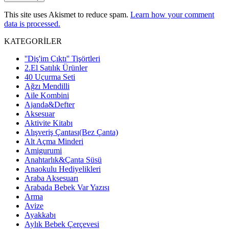
This site uses Akismet to reduce spam.
Learn how your comment
data is processed.
KATEGORİLER
''Diş'im Çıktı'' Tişörtleri
2.El Satılık Ürünler
40 Uçurma Seti
Ağzı Mendilli
Aile Kombini
Ajanda&Defter
Aksesuar
Aktivite Kitabı
Alışveriş Çantası(Bez Çanta)
Alt Açma Minderi
Amigurumi
Anahtarlık&Çanta Süsü
Anaokulu Hediyelikleri
Araba Aksesuarı
Arabada Bebek Var Yazısı
Arma
Avize
Ayakkabı
Aylık Bebek Çerçevesi