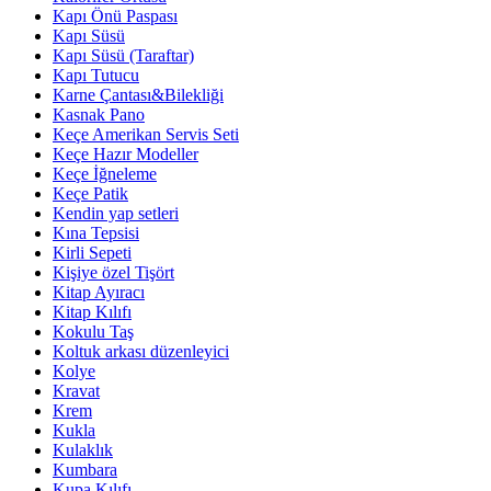
Kapı Önü Paspası
Kapı Süsü
Kapı Süsü (Taraftar)
Kapı Tutucu
Karne Çantası&Bilekliği
Kasnak Pano
Keçe Amerikan Servis Seti
Keçe Hazır Modeller
Keçe İğneleme
Keçe Patik
Kendin yap setleri
Kına Tepsisi
Kirli Sepeti
Kişiye özel Tişört
Kitap Ayıracı
Kitap Kılıfı
Kokulu Taş
Koltuk arkası düzenleyici
Kolye
Kravat
Krem
Kukla
Kulaklık
Kumbara
Kupa Kılıfı