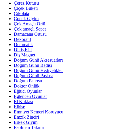
Çerez Kutusu
Çiçek Buketi
Çikolata
Çocuk Giyim
Çok Amaçlı Örtü
Çok amaçlı Sepet
Damacana Örtüsü
Dekoratif
Demmatik
Dikiş Kiti
Diş Magnet
Doğum Günü Aksesuarları
Doğum Günü Badisi
Doğum Günü Hediyelikler
Doğum Günü Pastası
Doğum Panosu
Doktor Önlük
Eğitici Oyunlar
Eğlenceli Oyunlar
El Kuklası
Elbise
Emniyet Kemeri Koruyucu
Emzik Zinciri
Erkek Giyim
Eşofman Takımı