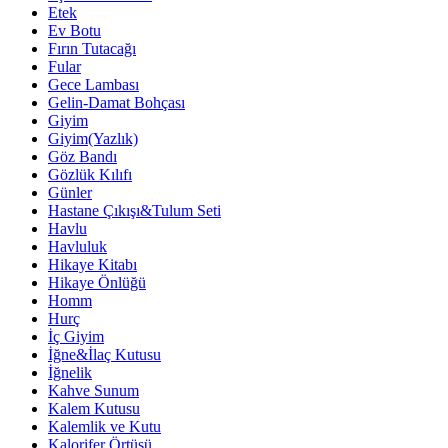
Etek
Ev Botu
Fırın Tutacağı
Fular
Gece Lambası
Gelin-Damat Bohçası
Giyim
Giyim(Yazlık)
Göz Bandı
Gözlük Kılıfı
Günler
Hastane Çıkışı&Tulum Seti
Havlu
Havluluk
Hikaye Kitabı
Hikaye Önlüğü
Homm
Hurç
İç Giyim
İğne&İlaç Kutusu
İğnelik
Kahve Sunum
Kalem Kutusu
Kalemlik ve Kutu
Kalorifer Örtüsü