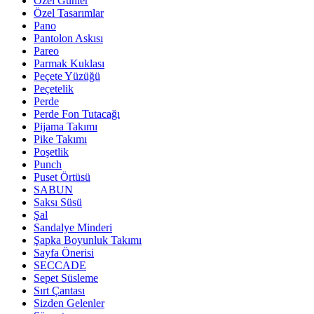
Özel Günler
Özel Tasarımlar
Pano
Pantolon Askısı
Pareo
Parmak Kuklası
Peçete Yüzüğü
Peçetelik
Perde
Perde Fon Tutacağı
Pijama Takımı
Pike Takımı
Poşetlik
Punch
Puset Örtüsü
SABUN
Saksı Süsü
Şal
Sandalye Minderi
Şapka Boyunluk Takımı
Sayfa Önerisi
SECCADE
Sepet Süsleme
Sırt Çantası
Sizden Gelenler