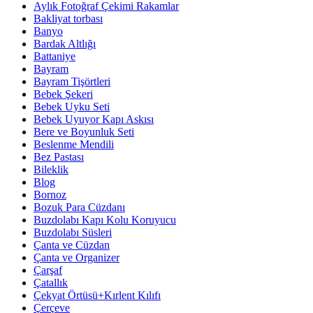
Aylık Fotoğraf Çekimi Rakamlar
Bakliyat torbası
Banyo
Bardak Altlığı
Battaniye
Bayram
Bayram Tişörtleri
Bebek Şekeri
Bebek Uyku Seti
Bebek Uyuyor Kapı Askısı
Bere ve Boyunluk Seti
Beslenme Mendili
Bez Pastası
Bileklik
Blog
Bornoz
Bozuk Para Cüzdanı
Buzdolabı Kapı Kolu Koruyucu
Buzdolabı Süsleri
Çanta ve Cüzdan
Çanta ve Organizer
Çarşaf
Çatallık
Çekyat Örtüsü+Kırlent Kılıfı
Çerçeve