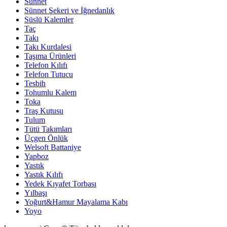
Sünnet
Sünnet Şekeri ve İğnedanlık
Süslü Kalemler
Taç
Takı
Takı Kurdalesi
Taşıma Ürünleri
Telefon Kılıfı
Telefon Tutucu
Tesbih
Tohumlu Kalem
Toka
Traş Kutusu
Tulum
Tütü Takımları
Üçgen Önlük
Welsoft Battaniye
Yapboz
Yastık
Yastık Kılıfı
Yedek Kıyafet Torbası
Yılbaşı
Yoğurt&Hamur Mayalama Kabı
Yoyo