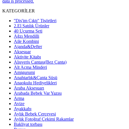
data is processed.
KATEGORİLER
''Diş'im Çıktı'' Tişörtleri
2.El Satılık Ürünler
40 Uçurma Seti
Ağzı Mendilli
Aile Kombini
Ajanda&Defter
Aksesuar
Aktivite Kitabı
Alışveriş Çantası(Bez Çanta)
Alt Açma Minderi
Amigurumi
Anahtarlık&Çanta Süsü
Anaokulu Hediyelikleri
Araba Aksesuarı
Arabada Bebek Var Yazısı
Arma
Avize
Ayakkabı
Aylık Bebek Çerçevesi
Aylık Fotoğraf Çekimi Rakamlar
Bakliyat torbası