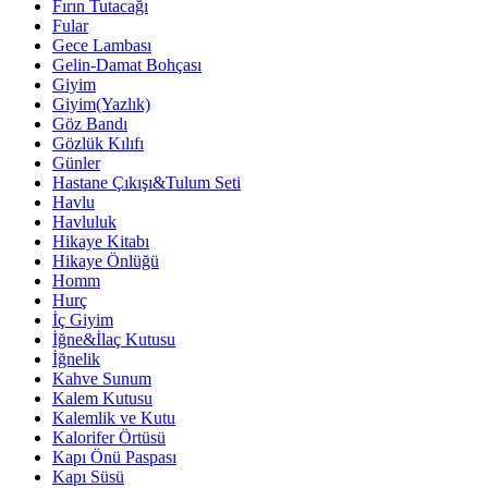
Fırın Tutacağı
Fular
Gece Lambası
Gelin-Damat Bohçası
Giyim
Giyim(Yazlık)
Göz Bandı
Gözlük Kılıfı
Günler
Hastane Çıkışı&Tulum Seti
Havlu
Havluluk
Hikaye Kitabı
Hikaye Önlüğü
Homm
Hurç
İç Giyim
İğne&İlaç Kutusu
İğnelik
Kahve Sunum
Kalem Kutusu
Kalemlik ve Kutu
Kalorifer Örtüsü
Kapı Önü Paspası
Kapı Süsü