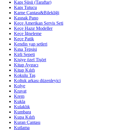
Kapı Süsü (Taraftar)
Kapı Tutucu
Karne Çantası&Bilekliği
Kasnak Pano
Keçe Amerikan Servis Seti
Keçe Hazır Modeller
Keçe İğneleme
Keçe Patik
Kendin yap setleri
Kına Tepsisi
Kirli Sepeti
Kişiye özel Tişört
Kitap Ayıracı
Kitap Kılıfı
Kokulu Taş
Koltuk arkası düzenleyici
Kolye
Kravat
Krem
Kukla
Kulaklık
Kumbara
Kupa Kılıfı
Kuran Çantası
Kutlama