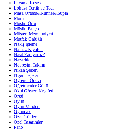
Lavanta Kesesi
Lohusa Terlik ve Tacı
Masa Örtüsü&Runner&Supla
Mum
Müslin Örtü
Müslin Panço
Müşteri Memnuniyeti
Mutfak Önlüğü
Nakış İşleme
Namaz Kıyafeti
Nasıl Yapıyoruz?
Nazarlık
Nevresim Takımı
Nikah Şekeri
Nişan Tepsisi
Öğrenci Ödevi
Öğretmenler Günü
Okul Gösteri Kıyafeti
Örgü
Oyun
Oyun Minderi
Oyuncak
Özel Günler
Özel Tasarımlar
Pano