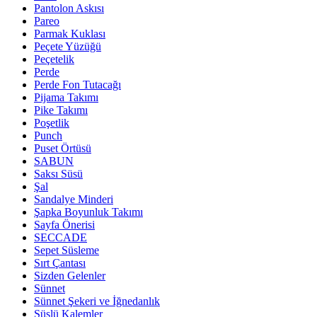
Pantolon Askısı
Pareo
Parmak Kuklası
Peçete Yüzüğü
Peçetelik
Perde
Perde Fon Tutacağı
Pijama Takımı
Pike Takımı
Poşetlik
Punch
Puset Örtüsü
SABUN
Saksı Süsü
Şal
Sandalye Minderi
Şapka Boyunluk Takımı
Sayfa Önerisi
SECCADE
Sepet Süsleme
Sırt Çantası
Sizden Gelenler
Sünnet
Sünnet Şekeri ve İğnedanlık
Süslü Kalemler