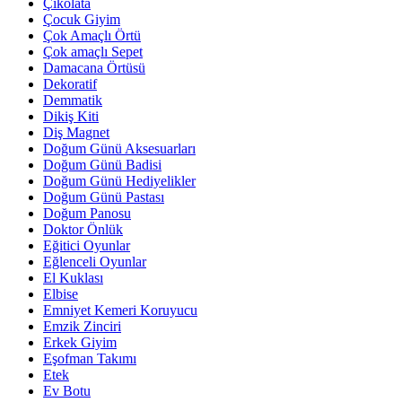
Çikolata
Çocuk Giyim
Çok Amaçlı Örtü
Çok amaçlı Sepet
Damacana Örtüsü
Dekoratif
Demmatik
Dikiş Kiti
Diş Magnet
Doğum Günü Aksesuarları
Doğum Günü Badisi
Doğum Günü Hediyelikler
Doğum Günü Pastası
Doğum Panosu
Doktor Önlük
Eğitici Oyunlar
Eğlenceli Oyunlar
El Kuklası
Elbise
Emniyet Kemeri Koruyucu
Emzik Zinciri
Erkek Giyim
Eşofman Takımı
Etek
Ev Botu