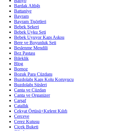
Banyo
Bardak Altlığı
Battaniye
Bayram
Bayram Tişörtleri
Bebek Şekeri
Bebek Uyku Seti
Bebek Uyuyor Kapı Askısı
Bere ve Boyunluk Seti
Beslenme Mendili
Bez Pastası
Bileklik
Blog
Bornoz
Bozuk Para Cüzdanı
Buzdolabı Kapı Kolu Koruyucu
Buzdolabı Süsleri
Çanta ve Cüzdan
Çanta ve Organizer
Çarşaf
Çatallık
Çekyat Örtüsü+Kırlent Kılıfı
Çerçeve
Çerez Kutusu
Çiçek Buketi