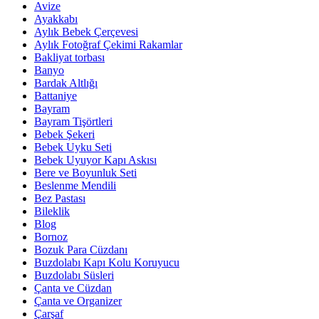
Avize
Ayakkabı
Aylık Bebek Çerçevesi
Aylık Fotoğraf Çekimi Rakamlar
Bakliyat torbası
Banyo
Bardak Altlığı
Battaniye
Bayram
Bayram Tişörtleri
Bebek Şekeri
Bebek Uyku Seti
Bebek Uyuyor Kapı Askısı
Bere ve Boyunluk Seti
Beslenme Mendili
Bez Pastası
Bileklik
Blog
Bornoz
Bozuk Para Cüzdanı
Buzdolabı Kapı Kolu Koruyucu
Buzdolabı Süsleri
Çanta ve Cüzdan
Çanta ve Organizer
Çarşaf