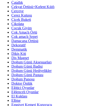
Çatallık
Çekyat Örtüsü+Kırlent Kılıfı
Çerçeve
Çerez Kutusu
Çiçek Buketi
Çikolata
Çocuk Giyim
Çok Amaçlı Örtü
Çok amaçlı Sepet
Damacana Örtüsü
Dekoratif
Demmatik
Dikiş Kiti
Diş Magnet
Doğum Günü Aksesuarları
Doğum Günü Badisi
Doğum Günü Hediyelikler
Doğum Günü Pastası
Doğum Panosu
Doktor Önlük
Eğitici Oyunlar
Eğlenceli Oyunlar
El Kuklası
Elbise
Emniyet Kemeri Koruyucu