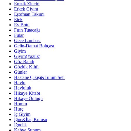
Emzik Zinciri
Erkek Giyim
Eşofman Takımı
Etek
Ev Botu
Fırın Tutacağı
Fular
Gece Lambası
Gelin-Damat Bohçası
Giyim
Giyim(Yazlık)
Göz Bandı
Gözlük Kılıfı
Günler
Hastane Çıkışı&Tulum Seti
Havlu
Havluluk
Hikaye Kitabı
Hikaye Önlüğü
Homm
Hurç
İç Giyim
İğne&İlaç Kutusu
İğnelik
Kahve Sunum