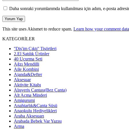
Daha sonraki yorumlarımda kullanılması için adım, e-posta adresim
This site uses Akismet to reduce spam.
Learn how your comment data 
KATEGORİLER
''Diş'im Çıktı'' Tişörtleri
2.El Satılık Ürünler
40 Uçurma Seti
Ağzı Mendilli
Aile Kombini
Ajanda&Defter
Aksesuar
Aktivite Kitabı
Alışveriş Çantası(Bez Çanta)
Alt Açma Minderi
Amigurumi
Anahtarlık&Çanta Süsü
Anaokulu Hediyelikleri
Araba Aksesuarı
Arabada Bebek Var Yazısı
Arma